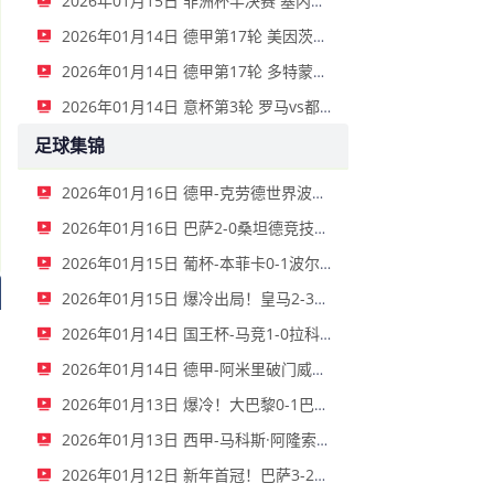
2026年01月15日 非洲杯半决赛 塞内加尔vs埃及 全场录像
2026年01月14日 德甲第17轮 美因茨vs海登海姆 全场录像
2026年01月14日 德甲第17轮 多特蒙德vs不莱梅 全场录像
2026年01月14日 意杯第3轮 罗马vs都灵 全场录像
足球集锦
2026年01月16日 德甲-克劳德世界波柳比西奇绝平 十人柏林联合1-1奥格斯堡
2026年01月16日 巴萨2-0桑坦德竞技晋级国王杯八强 费兰单刀球破门亚马尔建功
2026年01月15日 葡杯-本菲卡0-1波尔图止步八强 贝德纳雷克制胜帕夫利季斯失良机
2026年01月15日 爆冷出局！皇马2-3遭西乙队阿尔瓦塞特补时绝杀 无缘国王杯8强
2026年01月14日 国王杯-马竞1-0拉科鲁尼亚 格列兹曼十分角任意球破门+远射中横梁
2026年01月14日 德甲-阿米里破门威德默建功 美因茨2-1海登海姆
2026年01月13日 爆冷！大巴黎0-1巴黎FC止步法国杯32强 登贝莱失单刀埃梅里中框
2026年01月13日 西甲-马科斯·阿隆索点射制胜 塞尔塔客场1-0塞维利亚
2026年01月12日 新年首冠！巴萨3-2皇马卫冕西超杯 拉菲尼亚双响维尼修斯一条龙