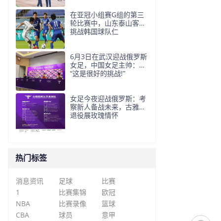
在亚冠小组赛G组的第三
轮比赛中，山东泰山客场
挑战韩国球队仁
6月3日在武汉迎战俄罗斯
女足，中国女足主帅：
“这是很好的挑战!”
女足今夜迎战俄罗斯：考
察新人备战未来，古雅沙
退役展玫瑰情怀
热门标签
消息资讯
足球
比赛
1
比赛集锦
欧冠
NBA
比赛录像
篮球
CBA
球员
意甲