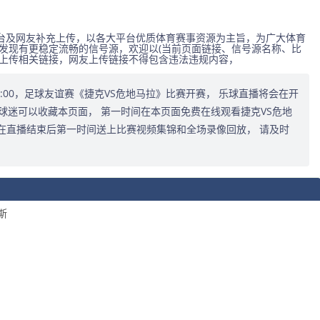
台及网友补充上传，以各大平台优质体育赛事资源为主旨，为广大体育
发现有更稳定流畅的信号源，欢迎以(当前页面链接、信号源名称、比
式上传相关链接，网友上传链接不得包含违法违规内容，
8:00:00，足球友谊赛《捷克VS危地马拉》比赛开赛， 乐球直播将会在开
球迷可以收藏本页面， 第一时间在本页面免费在线观看捷克VS危地
在直播结束后第一时间送上比赛视频集锦和全场录像回放， 请及时
斯