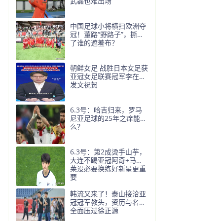
武磊也难出场
中国足球小将横扫欧洲夺
冠！董路“野路子”，撕开
了谁的遮羞布？
朝鲜女足 战胜日本女足获
亚冠女足联赛冠军李在明
发文祝贺
6.3号：哈吉归来，罗马
尼亚足球的25年之痒能解
么？
6.3号：第2成烫手山芋，
大连不踢亚冠阿奇+马莱
莱没必要换练好新星更重
要
韩流又来了！泰山接洽亚
冠冠军教头，资历与名气
全面压过徐正源