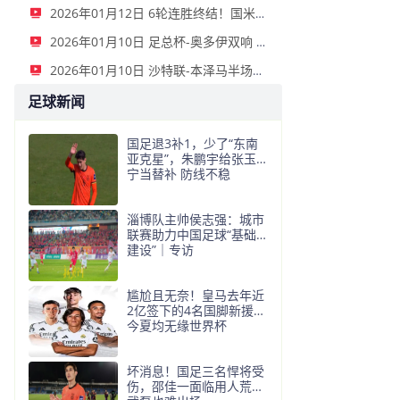
2026年01月12日 6轮连胜终结！国米2-2那不勒斯 麦克托米奈双响恰20点射孔蒂染红
2026年01月10日 足总杯-奥多伊双响 点球大战诺丁汉森林6-7雷克瑟姆
2026年01月10日 沙特联-本泽马半场戴帽 吉达联合4-0拉斯永恒
足球新闻
国足退3补1，少了“东南
亚克星”，朱鹏宇给张玉
宁当替补 防线不稳
淄博队主帅侯志强：城市
联赛助力中国足球“基础
建设”｜专访
尴尬且无奈！皇马去年近
2亿签下的4名国脚新援，
今夏均无缘世界杯
坏消息！国足三名悍将受
伤，邵佳一面临用人荒，