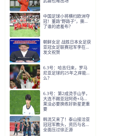
武磊也难出场
中国足球小将横扫欧洲夺
冠！董路“野路子”，撕开
了谁的遮羞布？
朝鲜女足 战胜日本女足获
亚冠女足联赛冠军李在明
发文祝贺
6.3号：哈吉归来，罗马
尼亚足球的25年之痒能解
么？
6.3号：第2成烫手山芋，
大连不踢亚冠阿奇+马莱
莱没必要换练好新星更重
要
韩流又来了！泰山接洽亚
冠冠军教头，资历与名气
全面压过徐正源