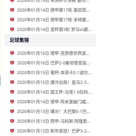
2026年01月15日 非洲杯半决赛 塞内加尔vs埃及 全场录像
2026年01月14日 德甲第17轮 美因茨vs海登海姆 全场录像
2026年01月14日 德甲第17轮 多特蒙德vs不莱梅 全场录像
2026年01月14日 意杯第3轮 罗马vs都灵 全场录像
足球集锦
2026年01月16日 德甲-克劳德世界波柳比西奇绝平 十人柏林联合1-1奥格斯堡
2026年01月16日 巴萨2-0桑坦德竞技晋级国王杯八强 费兰单刀球破门亚马尔建功
2026年01月15日 葡杯-本菲卡0-1波尔图止步八强 贝德纳雷克制胜帕夫利季斯失良机
2026年01月15日 爆冷出局！皇马2-3遭西乙队阿尔瓦塞特补时绝杀 无缘国王杯8强
2026年01月14日 国王杯-马竞1-0拉科鲁尼亚 格列兹曼十分角任意球破门+远射中横梁
2026年01月14日 德甲-阿米里破门威德默建功 美因茨2-1海登海姆
2026年01月13日 爆冷！大巴黎0-1巴黎FC止步法国杯32强 登贝莱失单刀埃梅里中框
2026年01月13日 西甲-马科斯·阿隆索点射制胜 塞尔塔客场1-0塞维利亚
2026年01月12日 新年首冠！巴萨3-2皇马卫冕西超杯 拉菲尼亚双响维尼修斯一条龙