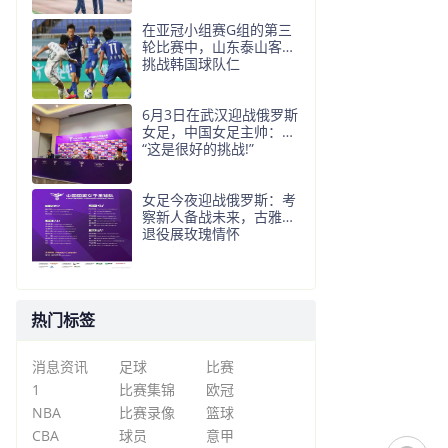
在亚冠小组赛G组的第三
轮比赛中，山东泰山客场
挑战韩国球队仁
6月3日在武汉迎战俄罗斯
女足，中国女足主帅：
“这是很好的挑战!”
女足今夜迎战俄罗斯：考
察新人备战未来，古雅沙
退役展玫瑰情怀
热门标签
消息资讯
足球
比赛
1
比赛集锦
欧冠
NBA
比赛录像
篮球
CBA
球员
意甲