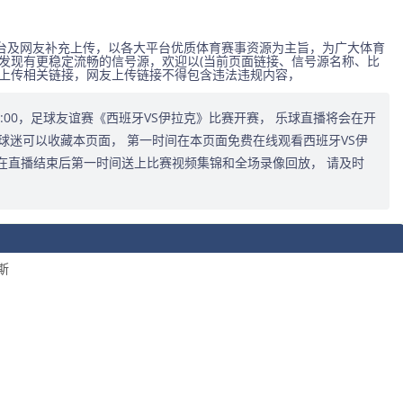
台及网友补充上传，以各大平台优质体育赛事资源为主旨，为广大体育
发现有更稳定流畅的信号源，欢迎以(当前页面链接、信号源名称、比
式上传相关链接，网友上传链接不得包含违法违规内容，
3:00:00，足球友谊赛《西班牙VS伊拉克》比赛开赛， 乐球直播将会在开
球迷可以收藏本页面， 第一时间在本页面免费在线观看西班牙VS伊
在直播结束后第一时间送上比赛视频集锦和全场录像回放， 请及时
斯