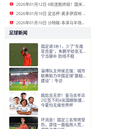
2026年01月12日 6轮连胜终结！国米2-2那不勒斯 麦克托米奈双响恰20点射孔蒂染红
2026年01月10日 足总杯-奥多伊双响 点球大战诺丁汉森林6-7雷克瑟姆
2026年01月10日 沙特联-本泽马半场戴帽 吉达联合4-0拉斯永恒
足球新闻
国足退3补1，少了“东南
亚克星”，朱鹏宇给张玉
宁当替补 防线不稳
淄博队主帅侯志强：城市
联赛助力中国足球“基础
建设”｜专访
尴尬且无奈！皇马去年近
2亿签下的4名国脚新援，
今夏均无缘世界杯
坏消息！国足三名悍将受
伤，邵佳一面临用人荒，