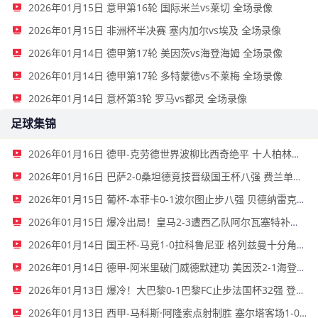
2026年01月15日 意甲第16轮 国际米兰vs莱切 全场录像
2026年01月15日 非洲杯半决赛 塞内加尔vs埃及 全场录像
2026年01月14日 德甲第17轮 美因茨vs海登海姆 全场录像
2026年01月14日 德甲第17轮 多特蒙德vs不莱梅 全场录像
2026年01月14日 意杯第3轮 罗马vs都灵 全场录像
足球集锦
2026年01月16日 德甲-克劳德世界波柳比西奇绝平 十人柏林联合1-1奥格斯堡
2026年01月16日 巴萨2-0桑坦德竞技晋级国王杯八强 费兰单刀球破门亚马尔建功
2026年01月15日 葡杯-本菲卡0-1波尔图止步八强 贝德纳雷克制胜帕夫利季斯失良机
2026年01月15日 爆冷出局！皇马2-3遭西乙队阿尔瓦塞特补时绝杀 无缘国王杯8强
2026年01月14日 国王杯-马竞1-0拉科鲁尼亚 格列兹曼十分角任意球破门+远射中横梁
2026年01月14日 德甲-阿米里破门威德默建功 美因茨2-1海登海姆
2026年01月13日 爆冷！大巴黎0-1巴黎FC止步法国杯32强 登贝莱失单刀埃梅里中框
2026年01月13日 西甲-马科斯·阿隆索点射制胜 塞尔塔客场1-0塞维利亚