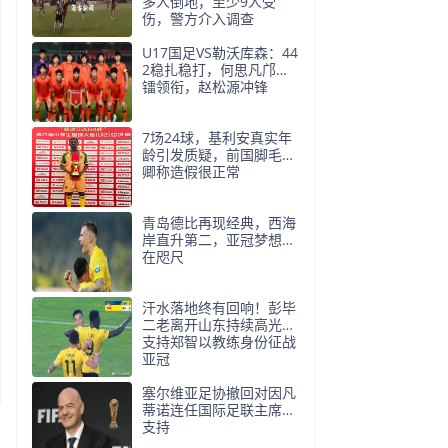
多人倒地，至少9人受
伤，警方介入调查
U17国足VS勒沃库森：44
2稳扎稳打，何思凡邝兆
镭领衔，赵松源冲锋
7场24球，基利安真实年
龄引发质疑，前国脚毛剑
卿称造假很正常
青岛德比再现经典，西海
岸直升第二，亚冠梦想近
在咫尺
汗水落地终有回响！彭毕
二老离开山东持续高光，
支持郑智以教练身份征战
亚冠
塞尔维亚足协撤回对因凡
蒂诺连任国际足联主席的
支持