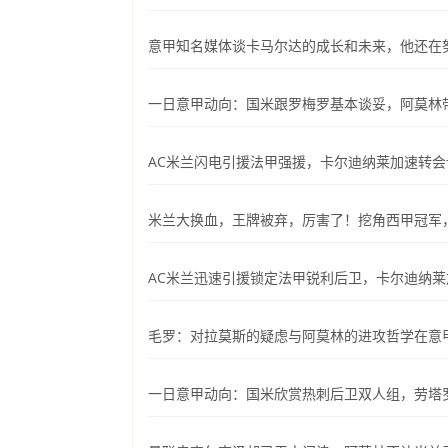
意甲知名媒体谈卡马尔达的成长和未来，他还在
一日意甲动向：国米跟罗梅罗基本谈妥，阿莫林
AC米兰闪电引援法甲强援，卡尔迪纳莱加速转会
米兰大换血，王牌被弃，厉害了！挖角西甲冠军
AC米兰迅速引援锁定法甲锐利后卫，卡尔迪纳
毛罗：对拉莫斯的疑虑与阿莫林的进攻哲学在意
一日意甲动向：国米欣赏热刺后卫双人组，劳塔