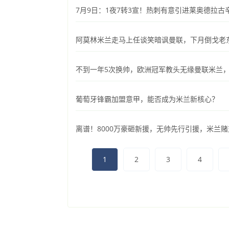
7月9日：1夜7转3宣！热刺有意引进莱奥德拉
阿莫林米兰走马上任谈笑暗讽曼联，下月倒戈老东
不到一年5次换帅，欧洲冠军教头无缘曼联米兰
葡萄牙锋霸加盟意甲，能否成为米兰新核心？
离谱！8000万豪砸新援，无帅先行引援，米兰
1
2
3
4