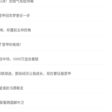
引进！恐成气氛组领袖
意甲冠军梦更近一步
铁闸，却遭前主帅挖角
了意甲的格局?
中场，5000万送去曼联
曼联球迷，那段经历让我成长，现在要征服意甲
星或赴乌德勒支
准英葡两国脚中卫