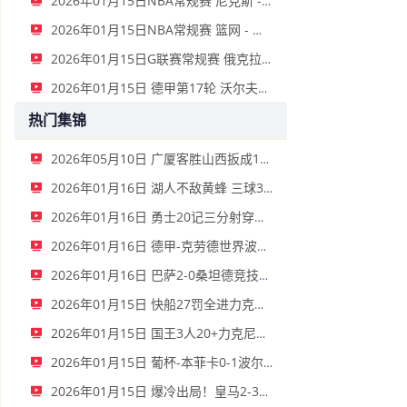
2026年01月15日NBA常规赛 尼克斯 - 国王 全场录像
2026年01月15日NBA常规赛 篮网 - 鹈鹕 全场录像
2026年01月15日G联赛常规赛 俄克拉荷马城蓝 - 撕裂之城混音 全场录像
2026年01月15日 德甲第17轮 沃尔夫斯堡vs圣保利 全场录像
热门集锦
2026年05月10日 广厦客胜山西扳成1-1 胡金秋17+11 迪亚洛关键上篮不中
2026年01月16日 湖人不敌黄蜂 三球30+11&9记三分 东契奇39分 詹姆斯29+9+6
2026年01月16日 勇士20记三分射穿尼克斯！库里27+7 巴特勒32+8 穆迪三分9中7
2026年01月16日 德甲-克劳德世界波柳比西奇绝平 十人柏林联合1-1奥格斯堡
2026年01月16日 巴萨2-0桑坦德竞技晋级国王杯八强 费兰单刀球破门亚马尔建功
2026年01月15日 快船27罚全进力克奇才迎来4连胜 哈登22+5+8 伦纳德33分4断
2026年01月15日 国王3人20+力克尼克斯 德罗赞里程碑 威少11助 布伦森伤退
2026年01月15日 葡杯-本菲卡0-1波尔图止步八强 贝德纳雷克制胜帕夫利季斯失良机
2026年01月15日 爆冷出局！皇马2-3遭西乙队阿尔瓦塞特补时绝杀 无缘国王杯8强