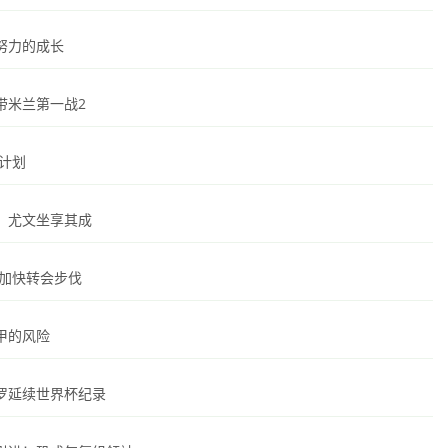
努力的成长
带米兰第一战2
计划
，尤文坐享其成
莱加快转会步伐
甲的风险
罗延续世界杯纪录