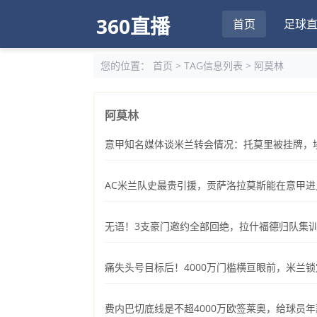
360直播
首页
足球
您的位置：
首页
> TAG信息列表 > 阿莫林
阿莫林
意甲知名媒体谈米兰转会情况：托莫里被挂牌，
AC米兰队史最贵引援，贡萨洛拉莫斯能在意甲进
无语！3支豪门邀约全部回绝，拉什福德归队集
痛失头号目标后！4000万门槛横亘眼前，米兰锁
费内巴切底线是不超4000万欧签莱奥，给球员年薪