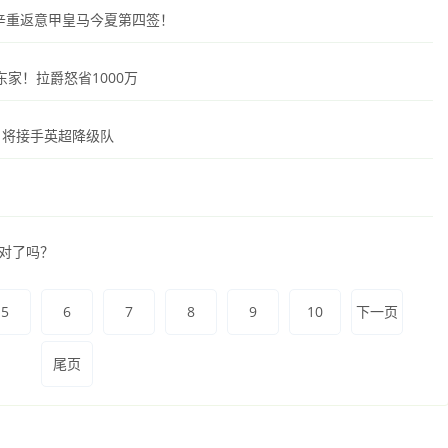
古辛重返意甲皇马今夏第四签！
家！拉爵怒省1000万
，将接手英超降级队
赌对了吗？
5
6
7
8
9
10
下一页
尾页