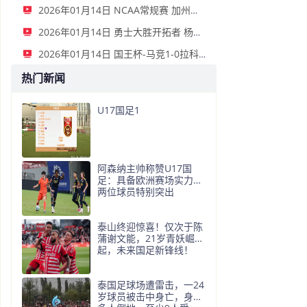
2026年01月14日 NCAA常规赛 加州圣玛丽大学 82 - 68 旧金山大学 全场集锦
2026年01月14日 勇士大胜开拓者 杨瀚森3分2板 巴特勒16+6+5 库里9中2送11助
2026年01月14日 国王杯-马竞1-0拉科鲁尼亚 格列兹曼十分角任意球破门+远射中横梁
热门新闻
U17国足1
阿森纳主帅称赞U17国
足：具备欧洲赛场实力，
两位球员特别突出
泰山终迎惊喜！仅次于陈
蒲谢文能，21岁青妖崛
起，未来国足新锋线！
泰国足球场遭雷击，一24
岁球员被击中身亡，身边