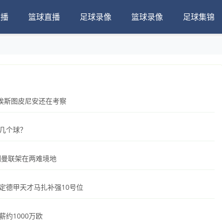
直播
篮球直播
足球录像
篮球录像
足球集锦
埃斯图皮尼安还在考察
几个球？
训曼联架在两难境地
定德甲天才马扎补强10号位
约1000万欧