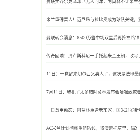
曼联卖齐尔克泽却已无人问津，阿莫林不让米兰
米兰重磅留人！迈尼昂与拉比奥成为球队关键，
曼联转会消息：8500万签中场双星后再挖左路
传奇回响！贝卢斯科尼一手托起米兰王朝，改写
11日：一觉醒来切尔西又卖人了，这次是法甲最佳
7月11日：我犯了太多错阿莫林发布会哽咽致歉
一日意甲动态：阿莫林重逢老东家，国米21岁新
AC米兰计划彻底重组防线，将清退托莫里，瞄