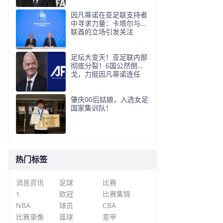
因凡蒂诺在亚足联支持者
中寻求力量：卡塔尔与阿
联酋的立场引发关注
足坛大变天！亚足联内部
彻底分裂！6国公然倒
戈，力挺因凡蒂诺连任
肇庆00后姑娘，入选女足
国家集训队！
热门标签
消息资讯
足球
比赛
1
欧冠
比赛集锦
NBA
球员
CBA
比赛录像
篮球
意甲