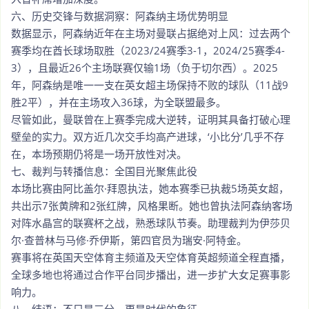
六、历史交锋与数据洞察：阿森纳主场优势明显
数据显示，阿森纳近年在主场对曼联占据绝对上风：过去两个
赛季均在酋长球场取胜（2023/24赛季3-1，2024/25赛季4-
3），且最近26个主场联赛仅输1场（负于切尔西）。2025
年，阿森纳是唯一一支在英女超主场保持不败的球队（11战9
胜2平），并在主场攻入36球，为全联盟最多。
尽管如此，曼联曾在上赛季完成大逆转，证明其具备打破心理
壁垒的实力。双方近几次交手均高产进球，‘小比分’几乎不存
在，本场预期仍将是一场开放性对决。
七、裁判与转播信息：全国目光聚焦此役
本场比赛由阿比盖尔·拜恩执法，她本赛季已执裁5场英女超，
共出示7张黄牌和2张红牌，风格果断。她也曾执法阿森纳客场
对阵水晶宫的联赛杯之战，熟悉球队节奏。助理裁判为伊莎贝
尔·查普林与马修·乔伊斯，第四官员为瑞安·阿特金。
赛事将在英国天空体育主频道及天空体育英超频道全程直播，
全球多地也将通过合作平台同步播出，进一步扩大女足赛事影
响力。