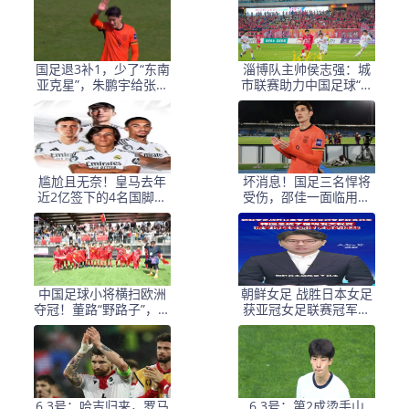
国足退3补1，少了“东南
淄博队主帅侯志强：城
亚克星”，朱鹏宇给张玉
市联赛助力中国足球“基
宁当替补 防线不稳
础建设”｜专访
尴尬且无奈！皇马去年
坏消息！国足三名悍将
近2亿签下的4名国脚新
受伤，邵佳一面临用人
援，今夏均无缘世界杯
荒，武磊也难出场
中国足球小将横扫欧洲
朝鲜女足 战胜日本女足
夺冠！董路“野路子”，撕
获亚冠女足联赛冠军李
开了谁的遮羞布？
在明 发文祝贺
6.3号：哈吉归来，罗马
6.3号：第2成烫手山