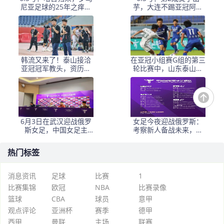
尼亚足球的25年之痒能
芋，大连不踢亚冠阿奇
解么？
+马莱莱没必要换练好新
星更重要
韩流又来了！泰山接洽
在亚冠小组赛G组的第三
亚冠冠军教头，资历与
轮比赛中，山东泰山客
名气全面压过徐正源
场挑战韩国球队仁
6月3日在武汉迎战俄罗
女足今夜迎战俄罗斯：
斯女足，中国女足主
考察新人备战未来，古
帅：“这是很好的挑战!”
雅沙退役展玫瑰情怀
热门标签
消息资讯
足球
比赛
1
比赛集锦
欧冠
NBA
比赛录像
篮球
CBA
球员
意甲
观点评论
亚洲杯
赛季
德甲
西甲
曼联
主场
联赛