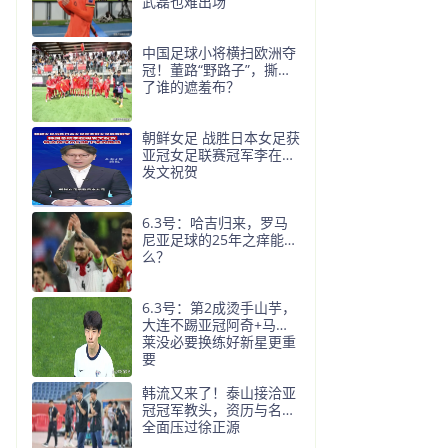
武磊也难出场
中国足球小将横扫欧洲夺
冠！董路“野路子”，撕开
了谁的遮羞布？
朝鲜女足 战胜日本女足获
亚冠女足联赛冠军李在明
发文祝贺
6.3号：哈吉归来，罗马
尼亚足球的25年之痒能解
么？
6.3号：第2成烫手山芋，
大连不踢亚冠阿奇+马莱
莱没必要换练好新星更重
要
韩流又来了！泰山接洽亚
冠冠军教头，资历与名气
全面压过徐正源