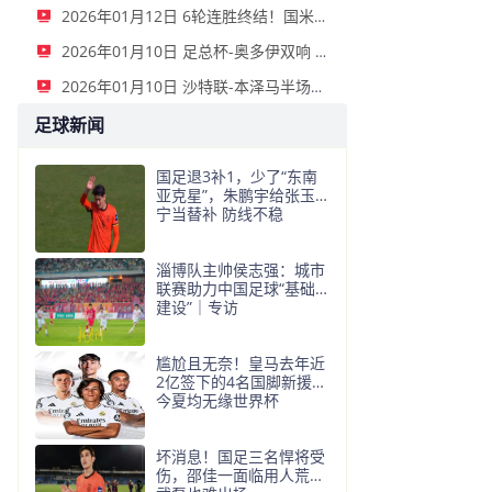
2026年01月12日 6轮连胜终结！国米2-2那不勒斯 麦克托米奈双响恰20点射孔蒂染红
2026年01月10日 足总杯-奥多伊双响 点球大战诺丁汉森林6-7雷克瑟姆
2026年01月10日 沙特联-本泽马半场戴帽 吉达联合4-0拉斯永恒
足球新闻
国足退3补1，少了“东南
亚克星”，朱鹏宇给张玉
宁当替补 防线不稳
淄博队主帅侯志强：城市
联赛助力中国足球“基础
建设”｜专访
尴尬且无奈！皇马去年近
2亿签下的4名国脚新援，
今夏均无缘世界杯
坏消息！国足三名悍将受
伤，邵佳一面临用人荒，