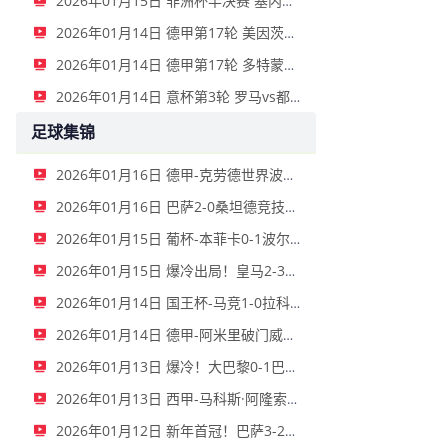
2026年01月15日 非洲杯半决赛 塞内加尔vs埃及 全场录像
2026年01月14日 德甲第17轮 美因茨vs海登海姆 全场录像
2026年01月14日 德甲第17轮 多特蒙德vs不莱梅 全场录像
2026年01月14日 意杯第3轮 罗马vs都灵 全场录像
足球集锦
2026年01月16日 德甲-克劳德世界波柳比西奇绝平 十人柏林联合1-1奥格斯堡
2026年01月16日 巴萨2-0桑坦德竞技晋级国王杯八强 费兰单刀球破门亚马尔建功
2026年01月15日 葡杯-本菲卡0-1波尔图止步八强 贝德纳雷克制胜帕夫利季斯失良机
2026年01月15日 爆冷出局！皇马2-3遭西乙队阿尔瓦塞特补时绝杀 无缘国王杯8强
2026年01月14日 国王杯-马竞1-0拉科鲁尼亚 格列兹曼十分角任意球破门+远射中横梁
2026年01月14日 德甲-阿米里破门威德默建功 美因茨2-1海登海姆
2026年01月13日 爆冷！大巴黎0-1巴黎FC止步法国杯32强 登贝莱失单刀埃梅里中框
2026年01月13日 西甲-马科斯·阿隆索点射制胜 塞尔塔客场1-0塞维利亚
2026年01月12日 新年首冠！巴萨3-2皇马卫冕西超杯 拉菲尼亚双响维尼修斯一条龙