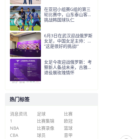
在亚冠小组赛G组的第三
轮比赛中，山东泰山客场
挑战韩国球队仁
6月3日在武汉迎战俄罗斯
女足，中国女足主帅：
“这是很好的挑战!”
女足今夜迎战俄罗斯：考
察新人备战未来，古雅沙
退役展玫瑰情怀
热门标签
消息资讯
足球
比赛
1
比赛集锦
欧冠
NBA
比赛录像
篮球
CBA
球员
意甲