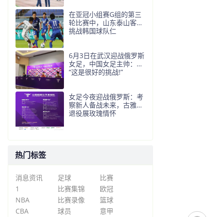
在亚冠小组赛G组的第三
轮比赛中，山东泰山客场
挑战韩国球队仁
6月3日在武汉迎战俄罗斯
女足，中国女足主帅：
“这是很好的挑战!”
女足今夜迎战俄罗斯：考
察新人备战未来，古雅沙
退役展玫瑰情怀
热门标签
消息资讯
足球
比赛
1
比赛集锦
欧冠
NBA
比赛录像
篮球
CBA
球员
意甲