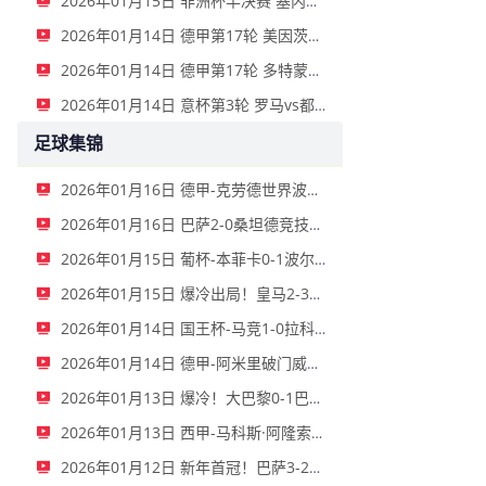
2026年01月15日 非洲杯半决赛 塞内加尔vs埃及 全场录像
2026年01月14日 德甲第17轮 美因茨vs海登海姆 全场录像
2026年01月14日 德甲第17轮 多特蒙德vs不莱梅 全场录像
2026年01月14日 意杯第3轮 罗马vs都灵 全场录像
足球集锦
2026年01月16日 德甲-克劳德世界波柳比西奇绝平 十人柏林联合1-1奥格斯堡
2026年01月16日 巴萨2-0桑坦德竞技晋级国王杯八强 费兰单刀球破门亚马尔建功
2026年01月15日 葡杯-本菲卡0-1波尔图止步八强 贝德纳雷克制胜帕夫利季斯失良机
2026年01月15日 爆冷出局！皇马2-3遭西乙队阿尔瓦塞特补时绝杀 无缘国王杯8强
2026年01月14日 国王杯-马竞1-0拉科鲁尼亚 格列兹曼十分角任意球破门+远射中横梁
2026年01月14日 德甲-阿米里破门威德默建功 美因茨2-1海登海姆
2026年01月13日 爆冷！大巴黎0-1巴黎FC止步法国杯32强 登贝莱失单刀埃梅里中框
2026年01月13日 西甲-马科斯·阿隆索点射制胜 塞尔塔客场1-0塞维利亚
2026年01月12日 新年首冠！巴萨3-2皇马卫冕西超杯 拉菲尼亚双响维尼修斯一条龙