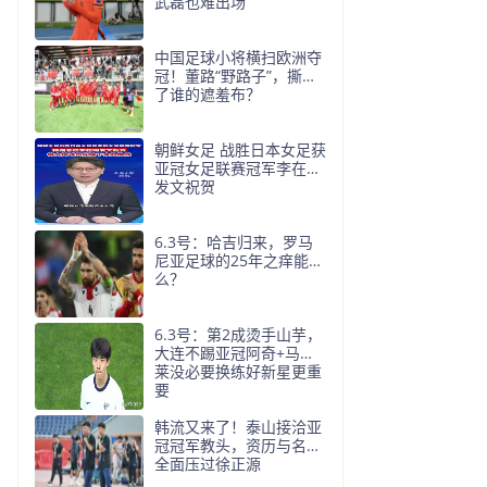
武磊也难出场
中国足球小将横扫欧洲夺
冠！董路“野路子”，撕开
了谁的遮羞布？
朝鲜女足 战胜日本女足获
亚冠女足联赛冠军李在明
发文祝贺
6.3号：哈吉归来，罗马
尼亚足球的25年之痒能解
么？
6.3号：第2成烫手山芋，
大连不踢亚冠阿奇+马莱
莱没必要换练好新星更重
要
韩流又来了！泰山接洽亚
冠冠军教头，资历与名气
全面压过徐正源