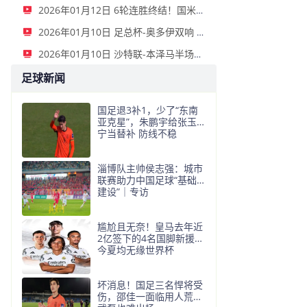
2026年01月12日 6轮连胜终结！国米2-2那不勒斯 麦克托米奈双响恰20点射孔蒂染红
2026年01月10日 足总杯-奥多伊双响 点球大战诺丁汉森林6-7雷克瑟姆
2026年01月10日 沙特联-本泽马半场戴帽 吉达联合4-0拉斯永恒
足球新闻
国足退3补1，少了“东南
亚克星”，朱鹏宇给张玉
宁当替补 防线不稳
淄博队主帅侯志强：城市
联赛助力中国足球“基础
建设”｜专访
尴尬且无奈！皇马去年近
2亿签下的4名国脚新援，
今夏均无缘世界杯
坏消息！国足三名悍将受
伤，邵佳一面临用人荒，