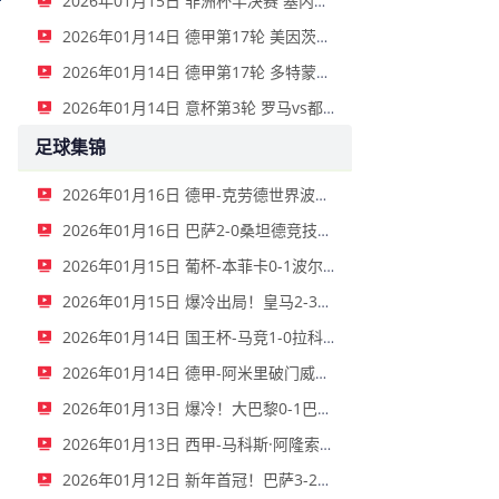
2026年01月15日 非洲杯半决赛 塞内加尔vs埃及 全场录像
2026年01月14日 德甲第17轮 美因茨vs海登海姆 全场录像
2026年01月14日 德甲第17轮 多特蒙德vs不莱梅 全场录像
2026年01月14日 意杯第3轮 罗马vs都灵 全场录像
足球集锦
2026年01月16日 德甲-克劳德世界波柳比西奇绝平 十人柏林联合1-1奥格斯堡
2026年01月16日 巴萨2-0桑坦德竞技晋级国王杯八强 费兰单刀球破门亚马尔建功
2026年01月15日 葡杯-本菲卡0-1波尔图止步八强 贝德纳雷克制胜帕夫利季斯失良机
2026年01月15日 爆冷出局！皇马2-3遭西乙队阿尔瓦塞特补时绝杀 无缘国王杯8强
2026年01月14日 国王杯-马竞1-0拉科鲁尼亚 格列兹曼十分角任意球破门+远射中横梁
2026年01月14日 德甲-阿米里破门威德默建功 美因茨2-1海登海姆
2026年01月13日 爆冷！大巴黎0-1巴黎FC止步法国杯32强 登贝莱失单刀埃梅里中框
2026年01月13日 西甲-马科斯·阿隆索点射制胜 塞尔塔客场1-0塞维利亚
2026年01月12日 新年首冠！巴萨3-2皇马卫冕西超杯 拉菲尼亚双响维尼修斯一条龙