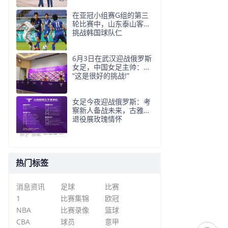
在亚冠小组赛G组的第三
轮比赛中，山东泰山客场
挑战韩国球队仁
6月3日在武汉迎战俄罗斯
女足，中国女足主帅：
“这是很好的挑战!”
女足今夜迎战俄罗斯：考
察新人备战未来，古雅沙
退役展玫瑰情怀
热门标签
消息资讯
足球
比赛
1
比赛集锦
欧冠
NBA
比赛录像
篮球
CBA
球员
意甲