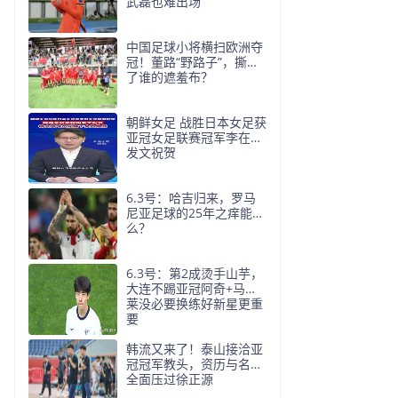
武磊也难出场
中国足球小将横扫欧洲夺
冠！董路“野路子”，撕开
了谁的遮羞布？
朝鲜女足 战胜日本女足获
亚冠女足联赛冠军李在明
发文祝贺
6.3号：哈吉归来，罗马
尼亚足球的25年之痒能解
么？
6.3号：第2成烫手山芋，
大连不踢亚冠阿奇+马莱
莱没必要换练好新星更重
要
韩流又来了！泰山接洽亚
冠冠军教头，资历与名气
全面压过徐正源