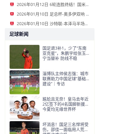
2026年01月12日 6轮连胜终结！国米2-2那不勒斯 麦克托米奈双响恰20点射孔蒂染红
2026年01月10日 足总杯-奥多伊双响 点球大战诺丁汉森林6-7雷克瑟姆
2026年01月10日 沙特联-本泽马半场戴帽 吉达联合4-0拉斯永恒
足球新闻
国足退3补1，少了“东南
亚克星”，朱鹏宇给张玉
宁当替补 防线不稳
淄博队主帅侯志强：城市
联赛助力中国足球“基础
建设”｜专访
尴尬且无奈！皇马去年近
2亿签下的4名国脚新援，
今夏均无缘世界杯
坏消息！国足三名悍将受
伤，邵佳一面临用人荒，