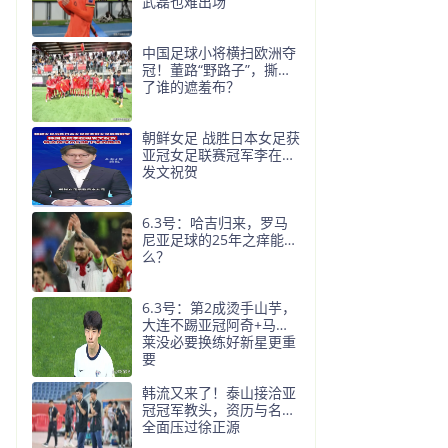
武磊也难出场
中国足球小将横扫欧洲夺
冠！董路“野路子”，撕开
了谁的遮羞布？
朝鲜女足 战胜日本女足获
亚冠女足联赛冠军李在明
发文祝贺
6.3号：哈吉归来，罗马
尼亚足球的25年之痒能解
么？
6.3号：第2成烫手山芋，
大连不踢亚冠阿奇+马莱
莱没必要换练好新星更重
要
韩流又来了！泰山接洽亚
冠冠军教头，资历与名气
全面压过徐正源