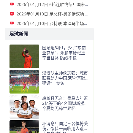
2026年01月12日 6轮连胜终结！国米2-2那不勒斯 麦克托米奈双响恰20点射孔蒂染红
2026年01月10日 足总杯-奥多伊双响 点球大战诺丁汉森林6-7雷克瑟姆
2026年01月10日 沙特联-本泽马半场戴帽 吉达联合4-0拉斯永恒
足球新闻
国足退3补1，少了“东南
亚克星”，朱鹏宇给张玉
宁当替补 防线不稳
淄博队主帅侯志强：城市
联赛助力中国足球“基础
建设”｜专访
尴尬且无奈！皇马去年近
2亿签下的4名国脚新援，
今夏均无缘世界杯
坏消息！国足三名悍将受
伤，邵佳一面临用人荒，