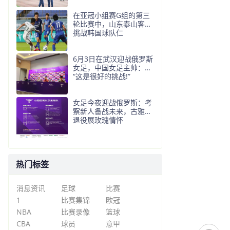
在亚冠小组赛G组的第三
轮比赛中，山东泰山客场
挑战韩国球队仁
6月3日在武汉迎战俄罗斯
女足，中国女足主帅：
“这是很好的挑战!”
女足今夜迎战俄罗斯：考
察新人备战未来，古雅沙
退役展玫瑰情怀
热门标签
消息资讯
足球
比赛
1
比赛集锦
欧冠
NBA
比赛录像
篮球
CBA
球员
意甲