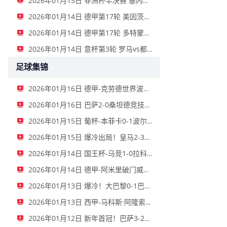
2026年01月15日 非洲杯半决赛 塞内加尔vs埃及 全场录像
2026年01月14日 德甲第17轮 美因茨vs海登海姆 全场录像
2026年01月14日 德甲第17轮 多特蒙德vs不莱梅 全场录像
2026年01月14日 意杯第3轮 罗马vs都灵 全场录像
足球集锦
2026年01月16日 德甲-克劳德世界波柳比西奇绝平 十人柏林联合1-1奥格斯堡
2026年01月16日 巴萨2-0桑坦德竞技晋级国王杯八强 费兰单刀球破门亚马尔建功
2026年01月15日 葡杯-本菲卡0-1波尔图止步八强 贝德纳雷克制胜帕夫利季斯失良机
2026年01月15日 爆冷出局！皇马2-3遭西乙队阿尔瓦塞特补时绝杀 无缘国王杯8强
2026年01月14日 国王杯-马竞1-0拉科鲁尼亚 格列兹曼十分角任意球破门+远射中横梁
2026年01月14日 德甲-阿米里破门威德默建功 美因茨2-1海登海姆
2026年01月13日 爆冷！大巴黎0-1巴黎FC止步法国杯32强 登贝莱失单刀埃梅里中框
2026年01月13日 西甲-马科斯·阿隆索点射制胜 塞尔塔客场1-0塞维利亚
2026年01月12日 新年首冠！巴萨3-2皇马卫冕西超杯 拉菲尼亚双响维尼修斯一条龙