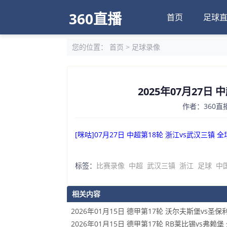
360直播
首页
足球
您的位置：
首页
>
足球录像
2025年07月27日
作者：360直播
[咪咕]07月27日 中超第18轮 浙江vs武汉三镇 
标签：
比赛录像
中超
武汉三镇
浙江
足球
中
相关内容
2026年01月15日 德甲第17轮 沃尔夫斯堡vs圣保
2026年01月15日 德甲第17轮 RB莱比锡vs弗赖