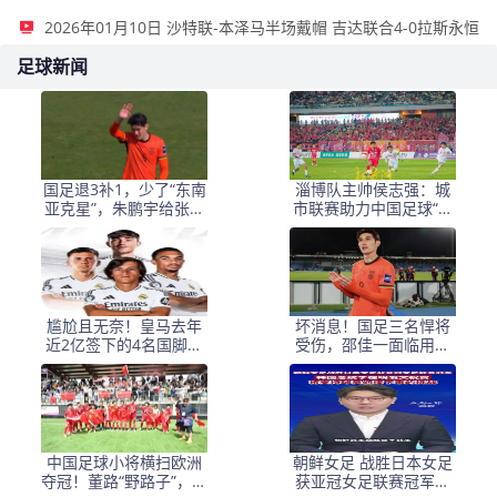
2026年01月10日 沙特联-本泽马半场戴帽 吉达联合4-0拉斯永恒
足球新闻
国足退3补1，少了“东南
淄博队主帅侯志强：城
亚克星”，朱鹏宇给张玉
市联赛助力中国足球“基
宁当替补 防线不稳
础建设”｜专访
尴尬且无奈！皇马去年
坏消息！国足三名悍将
近2亿签下的4名国脚新
受伤，邵佳一面临用人
援，今夏均无缘世界杯
荒，武磊也难出场
中国足球小将横扫欧洲
朝鲜女足 战胜日本女足
夺冠！董路“野路子”，撕
获亚冠女足联赛冠军李