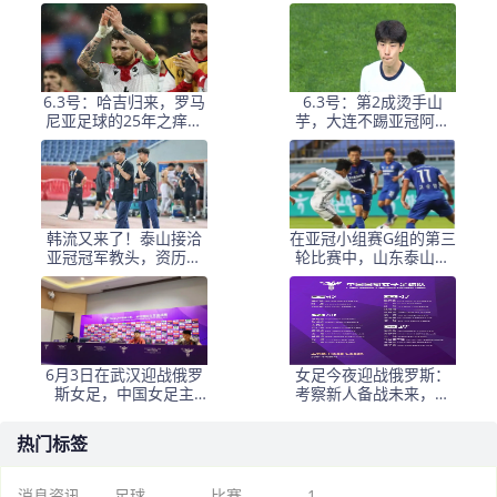
开了谁的遮羞布？
在明 发文祝贺
6.3号：哈吉归来，罗马
6.3号：第2成烫手山
尼亚足球的25年之痒能
芋，大连不踢亚冠阿奇
解么？
+马莱莱没必要换练好新
星更重要
韩流又来了！泰山接洽
在亚冠小组赛G组的第三
亚冠冠军教头，资历与
轮比赛中，山东泰山客
名气全面压过徐正源
场挑战韩国球队仁
6月3日在武汉迎战俄罗
女足今夜迎战俄罗斯：
斯女足，中国女足主
考察新人备战未来，古
帅：“这是很好的挑战!”
雅沙退役展玫瑰情怀
热门标签
消息资讯
足球
比赛
1