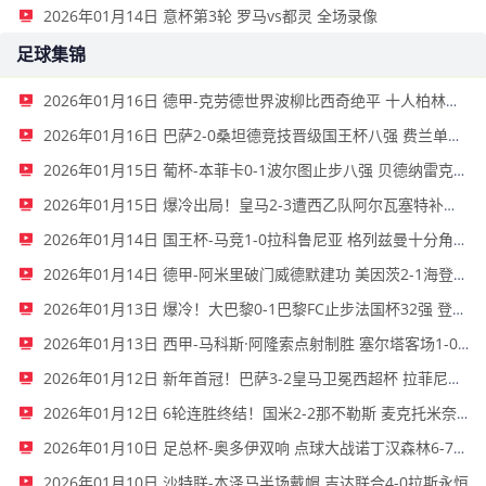
2026年01月14日 意杯第3轮 罗马vs都灵 全场录像
足球集锦
2026年01月16日 德甲-克劳德世界波柳比西奇绝平 十人柏林联合1-1奥格斯堡
2026年01月16日 巴萨2-0桑坦德竞技晋级国王杯八强 费兰单刀球破门亚马尔建功
2026年01月15日 葡杯-本菲卡0-1波尔图止步八强 贝德纳雷克制胜帕夫利季斯失良机
2026年01月15日 爆冷出局！皇马2-3遭西乙队阿尔瓦塞特补时绝杀 无缘国王杯8强
2026年01月14日 国王杯-马竞1-0拉科鲁尼亚 格列兹曼十分角任意球破门+远射中横梁
2026年01月14日 德甲-阿米里破门威德默建功 美因茨2-1海登海姆
2026年01月13日 爆冷！大巴黎0-1巴黎FC止步法国杯32强 登贝莱失单刀埃梅里中框
2026年01月13日 西甲-马科斯·阿隆索点射制胜 塞尔塔客场1-0塞维利亚
2026年01月12日 新年首冠！巴萨3-2皇马卫冕西超杯 拉菲尼亚双响维尼修斯一条龙
2026年01月12日 6轮连胜终结！国米2-2那不勒斯 麦克托米奈双响恰20点射孔蒂染红
2026年01月10日 足总杯-奥多伊双响 点球大战诺丁汉森林6-7雷克瑟姆
2026年01月10日 沙特联-本泽马半场戴帽 吉达联合4-0拉斯永恒