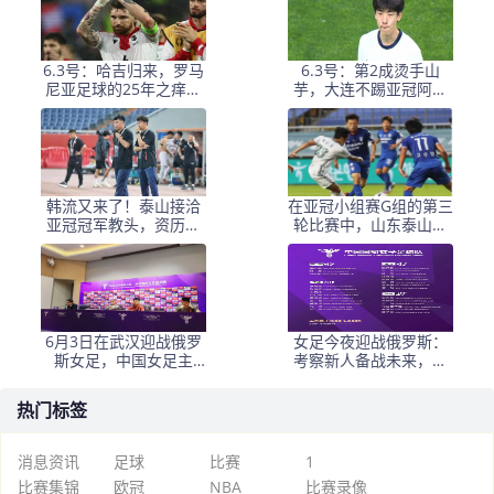
6.3号：哈吉归来，罗马
6.3号：第2成烫手山
尼亚足球的25年之痒能
芋，大连不踢亚冠阿奇
解么？
+马莱莱没必要换练好新
星更重要
韩流又来了！泰山接洽
在亚冠小组赛G组的第三
亚冠冠军教头，资历与
轮比赛中，山东泰山客
名气全面压过徐正源
场挑战韩国球队仁
6月3日在武汉迎战俄罗
女足今夜迎战俄罗斯：
斯女足，中国女足主
考察新人备战未来，古
帅：“这是很好的挑战!”
雅沙退役展玫瑰情怀
热门标签
消息资讯
足球
比赛
1
比赛集锦
欧冠
NBA
比赛录像