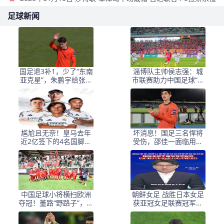
足球新闻
国足退3补1，少了“东南
淄博队主帅侯志强：城
亚克星”，朱鹏宇给张玉
市联赛助力中国足球“基
宁当替补 防线不稳
础建设”｜专访
尴尬且无奈！皇马去年
坏消息！国足三名悍将
近2亿签下的4名国脚新
受伤，邵佳一面临用人
援，今夏均无缘世界杯
荒，武磊也难出场
中国足球小将横扫欧洲
朝鲜女足 战胜日本女足
夺冠！董路“野路子”，撕
获亚冠女足联赛冠军李
开了谁的遮羞布？
在明 发文祝贺