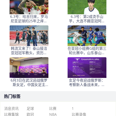
6.3号：哈吉归来，罗马
6.3号：第2成烫手山
尼亚足球的25年之痒能
芋，大连不踢亚冠阿奇
解么？
+马莱莱没必要换练好新
星更重要
韩流又来了！泰山接洽
在亚冠小组赛G组的第三
亚冠冠军教头，资历与
轮比赛中，山东泰山客
名气全面压过徐正源
场挑战韩国球队仁
6月3日在武汉迎战俄罗
女足今夜迎战俄罗斯：
斯女足，中国女足主
考察新人备战未来，古
帅：“这是很好的挑战!”
雅沙退役展玫瑰情怀
热门标签
消息资讯
足球
比赛
1
比赛集锦
欧冠
NBA
比赛录像