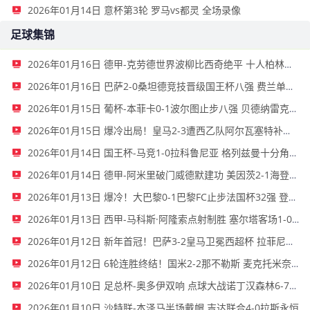
2026年01月14日 意杯第3轮 罗马vs都灵 全场录像
足球集锦
2026年01月16日 德甲-克劳德世界波柳比西奇绝平 十人柏林联合1-1奥格斯堡
2026年01月16日 巴萨2-0桑坦德竞技晋级国王杯八强 费兰单刀球破门亚马尔建功
2026年01月15日 葡杯-本菲卡0-1波尔图止步八强 贝德纳雷克制胜帕夫利季斯失良机
2026年01月15日 爆冷出局！皇马2-3遭西乙队阿尔瓦塞特补时绝杀 无缘国王杯8强
2026年01月14日 国王杯-马竞1-0拉科鲁尼亚 格列兹曼十分角任意球破门+远射中横梁
2026年01月14日 德甲-阿米里破门威德默建功 美因茨2-1海登海姆
2026年01月13日 爆冷！大巴黎0-1巴黎FC止步法国杯32强 登贝莱失单刀埃梅里中框
2026年01月13日 西甲-马科斯·阿隆索点射制胜 塞尔塔客场1-0塞维利亚
2026年01月12日 新年首冠！巴萨3-2皇马卫冕西超杯 拉菲尼亚双响维尼修斯一条龙
2026年01月12日 6轮连胜终结！国米2-2那不勒斯 麦克托米奈双响恰20点射孔蒂染红
2026年01月10日 足总杯-奥多伊双响 点球大战诺丁汉森林6-7雷克瑟姆
2026年01月10日 沙特联-本泽马半场戴帽 吉达联合4-0拉斯永恒