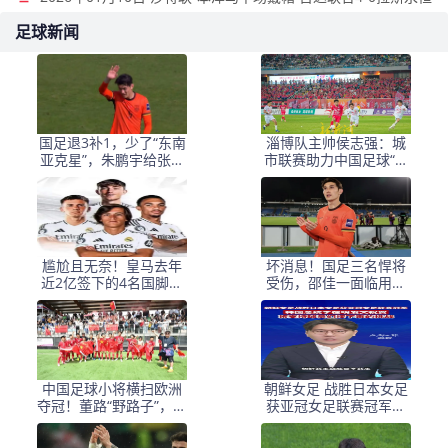
足球新闻
国足退3补1，少了“东南
淄博队主帅侯志强：城
亚克星”，朱鹏宇给张玉
市联赛助力中国足球“基
宁当替补 防线不稳
础建设”｜专访
尴尬且无奈！皇马去年
坏消息！国足三名悍将
近2亿签下的4名国脚新
受伤，邵佳一面临用人
援，今夏均无缘世界杯
荒，武磊也难出场
中国足球小将横扫欧洲
朝鲜女足 战胜日本女足
夺冠！董路“野路子”，撕
获亚冠女足联赛冠军李
开了谁的遮羞布？
在明 发文祝贺