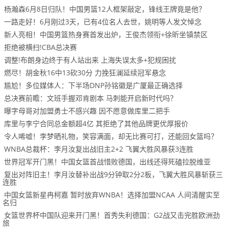
杨瀚森6月8日归队！中国男篮12人框架敲定，锋线王牌竟是他？
一路走好！6月刚过3天，已有4位名人去世，姚明等人发文悼念
新人亮相！中国男篮热身赛首发出炉，王俊杰领衔+徐昕坐镇禁区
拒绝被横扫!CBA总决赛
调整!布朗身边终于有人站出来 上海失误太多+犯规困扰
燃尽！胡金秋16中13砍30分 力挽狂澜延续冠军悬念
尴尬！多位媒体人：下半场DNP孙铭徽是广厦最正确选择
总决赛前瞻：文班手握邓肯剧本 马刺能开启新时代吗？
曝字母哥对加盟勇士不感兴趣 因不愿意做库里二把手
库里与李宁合同总金额超4亿 其拒绝了其他品牌更优厚报价
令人唏嘘！李梦晒礼物，笑容满面，却无比赛可打，还能回女篮吗？
WNBA总裁杯：李月汝复出战旧主2+2 飞翼大胜风暴获3连胜
世界冠军开门黑！中国女篮首战惜败德国，出线还得死磕拉脱维亚
复出对阵旧主！李月汝替补出战9分钟取2分2板，飞翼大胜风暴斩获三
连胜
中国女篮新星冉柯嘉 暂时放弃WNBA！选择加盟NCAA 人间清醒实至
名归
女篮世界杯中国队迎来开门黑！首秀失利德国：G2战又击完胜欧洲劲
旅