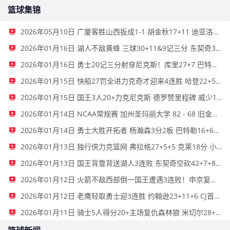
篮球集锦
2026年05月10日 广厦客胜山西扳成1-1 胡金秋17+11 迪亚洛关键上篮不中
2026年01月16日 湖人不敌黄蜂 三球30+11&9记三分 东契奇39分 詹姆斯29+9+6
2026年01月16日 勇士20记三分射穿尼克斯！库里27+7 巴特勒32+8 穆迪三分9中7
2026年01月15日 快船27罚全进力克奇才迎来4连胜 哈登22+5+8 伦纳德33分4断
2026年01月15日 国王3人20+力克尼克斯 德罗赞里程碑 威少11助 布伦森伤退
2026年01月14日 NCAA常规赛 加州圣玛丽大学 82 - 68 旧金山大学 全场集锦
2026年01月14日 勇士大胜开拓者 杨瀚森3分2板 巴特勒16+6+5 库里9中2送11助
2026年01月13日 独行侠力克篮网 弗拉格27+5+5 克莱18分 小波特28+9
2026年01月13日 国王背靠背送湖人3连败 东契奇空砍42+7+8+4断 威少22+5+7
2026年01月12日 火箭不敌西部倒一国王遭遇3连败！申京复出19+9 阿门31+13+6
2026年01月12日 老鹰轻取勇士迎3连胜 约翰逊23+11+6 CJ首秀12分 库里31+5
2026年01月11日 骑士5人得分20+主场复仇森林狼 米切尔28+8 爱德华兹25+5