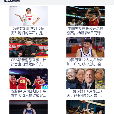
篮球新闻
为何韩旭比李月汝厉
中国男篮在长沙开启热
害？她们的差距，是张
身赛，杨瀚森8日同球队
子宇选秀顺位暴跌的原
会合
因
CBA最新消息来袭！杜
中国男篮12人大名单出
锋官宣顶薪续约广东男
炉！广东3人入选，徐昕
篮，杨鸣婉拒执教北控
国家队首秀，胡明轩轮
休
杨瀚森6月8日归队！中
一路走好！6月刚过3
国男篮12人框架敲定，
天，已有4位名人去世，
锋线王牌竟是他？
姚明等人发文悼念