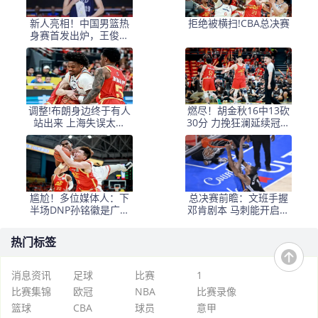
新人亮相！中国男篮热
拒绝被横扫!CBA总决赛
身赛首发出炉，王俊杰
领衔+徐昕坐镇禁区
调整!布朗身边终于有人
燃尽！胡金秋16中13砍
站出来 上海失误太多
30分 力挽狂澜延续冠军
+犯规困扰
悬念
尴尬！多位媒体人：下
总决赛前瞻：文班手握
半场DNP孙铭徽是广厦
邓肯剧本 马刺能开启新
最正确选择
时代吗？
热门标签
消息资讯
足球
比赛
1
比赛集锦
欧冠
NBA
比赛录像
篮球
CBA
球员
意甲