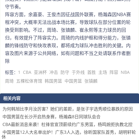
守节奏。
阵容方面，余嘉豪、王俊杰因征战国外联赛，杨瀚森因NBA赛
程冲突，大概率无法出战本场比赛，导致球队在部分位置的轮
换受到影响。不过，周琦、张镇麟、崔永熙等主力球员的回
归，有效提升了阵容实力。周琦的内线护框和得分能力，张镇
麟的锋线防守和快攻表现，都将成为球队冲击胜利的关键。内
容及图片来源于公共网络，如有问题和不当之处请联系作者删
除
标签：
1
CBA
亚洲杯
冲击
防守
于外线
首胜
主场
阵容
NBA
周琦
五棵松体育馆
韩国男篮
中国男篮
张镇麟
相关内容
为何韩旭比李月汝厉害？她们的差距，是张子宇选秀顺位暴跌的原因
中国男篮在长沙开启热身赛，杨瀚森8日同球队会合
CBA最新消息来袭！杜锋官宣顶薪续约广东男篮，杨鸣婉拒执教北控
中国男篮12人大名单出炉！广东3人入选，徐昕国家队首秀，胡明轩轮
休