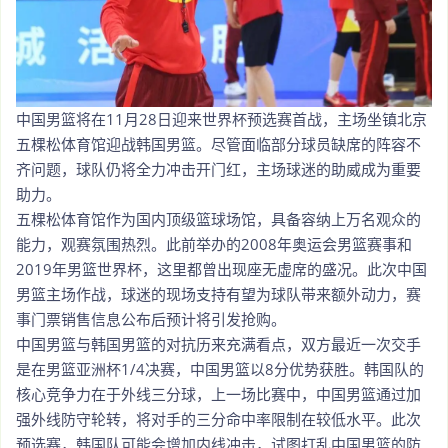
中国男篮将在11月28日迎来世界杯预选赛首战，主场坐镇北京
五棵松体育馆迎战韩国男篮。尽管面临部分球员缺席的阵容不
齐问题，球队仍将全力冲击开门红，主场球迷的助威成为重要
助力。
五棵松体育馆作为国内顶级篮球场馆，具备容纳上万名观众的
能力，观赛氛围热烈。此前举办的2008年奥运会男篮赛事和
2019年男篮世界杯，这里都曾出现座无虚席的盛况。此次中国
男篮主场作战，球迷的现场支持有望为球队带来额外动力，赛
事门票销售信息公布后预计将引发抢购。
中国男篮与韩国男篮的对抗历来充满看点，双方最近一次交手
是在男篮亚洲杯1/4决赛，中国男篮以8分优势获胜。韩国队的
核心竞争力在于外线三分球，上一场比赛中，中国男篮通过加
强外线防守轮转，将对手的三分命中率限制在较低水平。此次
预选赛，韩国队可能会增加内线冲击，试图打乱中国男篮的防