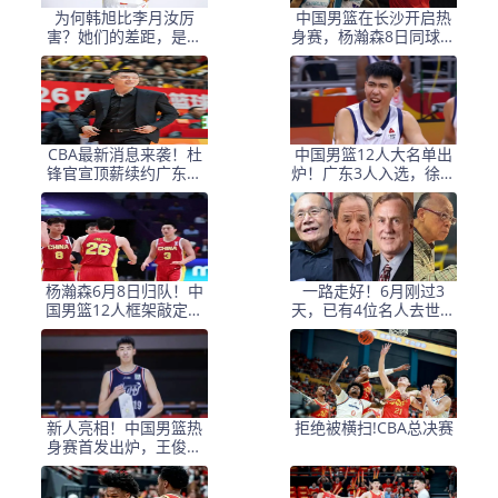
为何韩旭比李月汝厉
中国男篮在长沙开启热
害？她们的差距，是张
身赛，杨瀚森8日同球队
子宇选秀顺位暴跌的原
会合
因
CBA最新消息来袭！杜
中国男篮12人大名单出
锋官宣顶薪续约广东男
炉！广东3人入选，徐昕
篮，杨鸣婉拒执教北控
国家队首秀，胡明轩轮
休
杨瀚森6月8日归队！中
一路走好！6月刚过3
国男篮12人框架敲定，
天，已有4位名人去世，
锋线王牌竟是他？
姚明等人发文悼念
新人亮相！中国男篮热
拒绝被横扫!CBA总决赛
身赛首发出炉，王俊杰
领衔+徐昕坐镇禁区