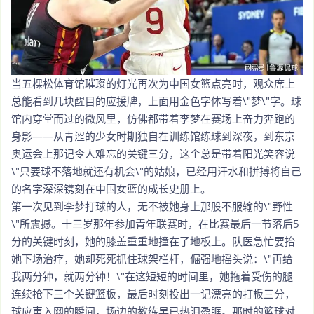
当五棵松体育馆璀璨的灯光再次为中国女篮点亮时，观众席上
总能看到几块醒目的应援牌，上面用金色字体写着\"梦\"字。球
馆内穿堂而过的微风里，仿佛都带着李梦在赛场上奋力奔跑的
身影——从青涩的少女时期独自在训练馆练球到深夜，到东京
奥运会上那记令人难忘的关键三分，这个总是带着阳光笑容说
\"只要球不落地就还有机会\"的姑娘，已经用汗水和拼搏将自己
的名字深深镌刻在中国女篮的成长史册上。
第一次见到李梦打球的人，无不被她身上那股不服输的\"野性
\"所震撼。十三岁那年参加青年联赛时，在比赛最后一节落后5
分的关键时刻，她的膝盖重重地撞在了地板上。队医急忙要抬
她下场治疗，她却死死抓住球架栏杆，倔强地摇头说：\"再给
我两分钟，就两分钟！\"在这短短的时间里，她拖着受伤的腿
连续抢下三个关键篮板，最后时刻投出一记漂亮的打板三分，
球应声入网的瞬间，场边的教练早已热泪盈眶。那时的篮球对