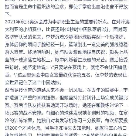
她而言是生命中最炽热的追求，即使手掌磨出血泡也舍不得放
下。
2021年东京奥运会成为李梦职业生涯的重要转折点。在对阵澳
大利亚的小组赛中，比赛还剩40秒时中国队落后2分。面对两
名防守队员的包夹，李梦沉着冷静地运球后突然一个后撤步，
身体后仰的瞬间手腕轻轻一抖，篮球划出一道完美的弧线稳稳
落入篮筐。终场哨响时，她与队友激动地撞肩庆祝，额头上晶
莹的汗珠滴落在地板上，眼中闪烁着星辰般的光芒。赛后接受
采访时，她坚定地说：\"只要站在赛场上，就绝不会让国旗低
垂。\"这届奥运会中国女篮最终获得第五名，但李梦的表现让
全世界记住了这个中国姑娘。
然而竞技体育的道路从来不会一帆风顺。在去年的联赛中，李
梦遭遇了严重的脚踝扭伤，但她坚持打封闭针上场完成关键比
赛。赛后当队友搀扶着她离开球场时，她还在和教练讨论下一
场比赛的战术安排。有细心的球迷发现她冬训时的视频：在寒
冷的训练馆里，她独自对着发球机练习三分投篮，每次都要投
进200个才肯休息。当手指冻得失去知觉时，她就往掌心哈口
热气继续练习。她的助理教练曾透露：\"李梦的装备包里永远