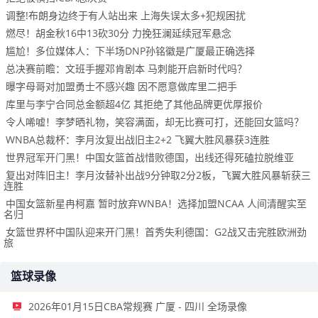
调整!布朗身边终于有人站出来 上海失误太多+犯规困扰
燃尽！胡金秋16中13砍30分 力挽狂澜延续冠军悬念
尴尬！多位媒体人：下半场DNP孙铭徽是广厦最正确选择
总决赛前瞻：文班手握邓肯剧本 马刺能开启新时代吗？
曝字母哥对加盟勇士不感兴趣 因不愿意做库里二把手
库里与李宁合同总金额超4亿 其拒绝了其他品牌更优厚报价
令人唏嘘！李梦晒礼物，笑容满面，却无比赛可打，还能回女篮吗？
WNBA总裁杯：李月汝复出战旧主2+2 飞翼大胜风暴获3连胜
世界冠军开门黑！中国女篮首战惜败德国，出线还得死磕拉脱维亚
复出对阵旧主！李月汝替补出战9分钟取2分2板，飞翼大胜风暴斩获三
连胜
中国女篮新星冉柯嘉 暂时放弃WNBA！选择加盟NCAA 人间清醒实至
名归
女篮世界杯中国队迎来开门黑！首秀失利德国：G2战又击完胜欧洲劲
旅
篮球录像
2026年01月15日CBA常规赛 广厦 - 四川 全场录像