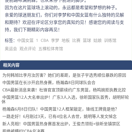
使前路布满荆棘，也从未停下前进的脚步。
因为在这片篮球场上滚动的，永远都是希望和梦想的种子。
亲爱的球迷朋友们，你们对李梦和中国女篮有什么独特的见解
和期待？欢迎在评论区分享您的真知灼见！感谢您的阅读与支
持，我们下期精彩内容再见！
标签：
中国女篮
1
CBA
李梦
地板
比赛
篮球
姑娘
训练馆
奥运会
观点评论
五棵松体育馆
相关内容
为何韩旭比李月汝厉害？她们的差距，是张子宇选秀顺位暴跌的原因
中国男篮在长沙开启热身赛，杨瀚森8日同球队会合
CBA最新消息来袭！杜锋官宣顶薪续约广东男篮，杨鸣婉拒执教北控
中国男篮12人大名单出炉！广东3人入选，徐昕国家队首秀，胡明轩轮
休
杨瀚森6月8日归队！中国男篮12人框架敲定，锋线王牌竟是他？
一路走好！6月刚过3天，已有4位名人去世，姚明等人发文悼念
新人亮相！中国男篮热身赛首发出炉，王俊杰领衔+徐昕坐镇禁区
拒绝被横扫!CBA总决赛