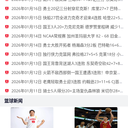
2026年01月16日 勇士20记三分射穿尼克斯！库里27+7 巴特勒32+8 穆迪三分9中7
2026年01月15日 快船27罚全进力克奇才迎来4连胜 哈登22+5+8 伦纳德33分4断
2026年01月15日 国王3人20+力克尼克斯 德罗赞里程碑 威少11助 布伦森伤退
2026年01月14日 NCAA常规赛 加州圣玛丽大学 82 - 68 旧金山大学 全场集锦
2026年01月14日 勇士大胜开拓者 杨瀚森3分2板 巴特勒16+6+5 库里9中2送11助
2026年01月13日 独行侠力克篮网 弗拉格27+5+5 克莱18分 小波特28+9
2026年01月13日 国王背靠背送湖人3连败 东契奇空砍42+7+8+4断 威少22+5+7
2026年01月12日 火箭不敌西部倒一国王遭遇3连败！申京复出19+9 阿门31+13+6
2026年01月12日 老鹰轻取勇士迎3连胜 约翰逊23+11+6 CJ首秀12分 库里31+5
2026年01月11日 骑士5人得分20+主场复仇森林狼 米切尔28+8 爱德华兹25+5
篮球新闻