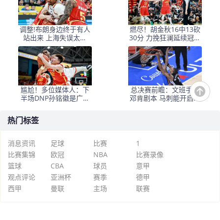
调整!布朗身边终于有人
燃尽！胡金秋16中13砍
站出来 上海失误太多
30分 力挽狂澜延续冠军
+犯规困扰
悬念
尴尬！多位媒体人：下
总决赛前瞻：文班手握
半场DNP孙铭徽是广厦
邓肯剧本 马刺能开启新
最正确选择
时代吗？
热门标签
消息资讯
足球
比赛
1
比赛集锦
欧冠
NBA
比赛录像
篮球
CBA
球员
意甲
观点评论
亚洲杯
赛季
德甲
西甲
曼联
主场
联赛