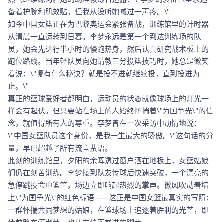
备着护腕和肌效贴，但我从没听她喊过一声疼。\"
如今中国女篮正在为巴黎奥运会紧张备战，训练馆里的计时器
从清晨一直运转到日暮。李梦永远是第一个到达训练场的队
员，她会先进行半小时的慢跑热身，然后认真研究战术板上的
跑位路线。当年轻队员向她请教三分投篮技巧时，她总是微笑
着说：\"哪有什么秘诀？就是投不进就继续投，直到投进为
止。\"
真正的篮球爱好者都明白，运动员的状态就像球场上的灯光一
样会有起伏。但只要站在场上的人始终怀揣着\"为国争光\"的信
念，就值得所有人的尊重。李梦曾在一次采访中动情地说：
\"中国女篮队员这个身份，是我一生最大的骄傲。\"这句话的分
量，早已超越了所有流言蜚语。
此刻的训练馆里，夕阳的余晖透过窗户洒在地板上，女篮姑娘
们仍在刻苦训练。李梦接到队友传球后快速突破，一个漂亮的
急停跳投命中篮筐，场边立即响起热烈的掌声。微风吹动着墙
上\"为国争光\"的红色标语——这正是中国女篮最真实的写照：
一群怀揣共同梦想的姑娘，在篮球场上追逐着胜利的光芒，即