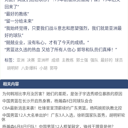
回来了”
“最好的教练”
“留一分给未来”
“我始终觉得，只要我们战斗意志和愿望强烈，我们就是亚洲最
好的球队”
“兢兢业业，没有私心，才有了今天的成绩。”
“男篮这久违的热血 又给了所有人信心 郭导和队员们真棒！”
标签：
亚洲
决赛
亚洲杯
成绩
主教练
郭士强
强队
最好的
球员
胡明轩
八卦爆料
小胡
郭导
相关内容
为何韩旭比李月汝厉害？她们的差距，是张子宇选秀顺位暴跌的原因
中国男篮在长沙开启热身赛，杨瀚森8日同球队会合
CBA最新消息来袭！杜锋官宣顶薪续约广东男篮，杨鸣婉拒执教北控
中国男篮12人大名单出炉！广东3人入选，徐昕国家队首秀，胡明轩轮
休
杨瀚森6月8日归队！中国男篮12人框架敲定，锋线王牌竟是他？