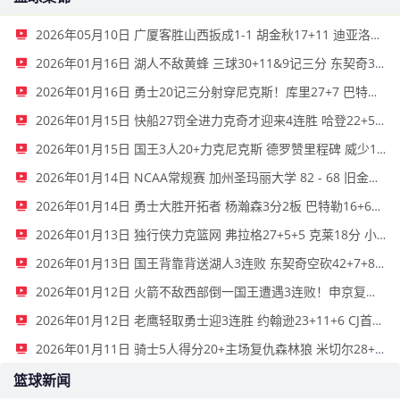
2026年05月10日 广厦客胜山西扳成1-1 胡金秋17+11 迪亚洛关键上篮不中
2026年01月16日 湖人不敌黄蜂 三球30+11&9记三分 东契奇39分 詹姆斯29+9+6
2026年01月16日 勇士20记三分射穿尼克斯！库里27+7 巴特勒32+8 穆迪三分9中7
2026年01月15日 快船27罚全进力克奇才迎来4连胜 哈登22+5+8 伦纳德33分4断
2026年01月15日 国王3人20+力克尼克斯 德罗赞里程碑 威少11助 布伦森伤退
2026年01月14日 NCAA常规赛 加州圣玛丽大学 82 - 68 旧金山大学 全场集锦
2026年01月14日 勇士大胜开拓者 杨瀚森3分2板 巴特勒16+6+5 库里9中2送11助
2026年01月13日 独行侠力克篮网 弗拉格27+5+5 克莱18分 小波特28+9
2026年01月13日 国王背靠背送湖人3连败 东契奇空砍42+7+8+4断 威少22+5+7
2026年01月12日 火箭不敌西部倒一国王遭遇3连败！申京复出19+9 阿门31+13+6
2026年01月12日 老鹰轻取勇士迎3连胜 约翰逊23+11+6 CJ首秀12分 库里31+5
2026年01月11日 骑士5人得分20+主场复仇森林狼 米切尔28+8 爱德华兹25+5
篮球新闻