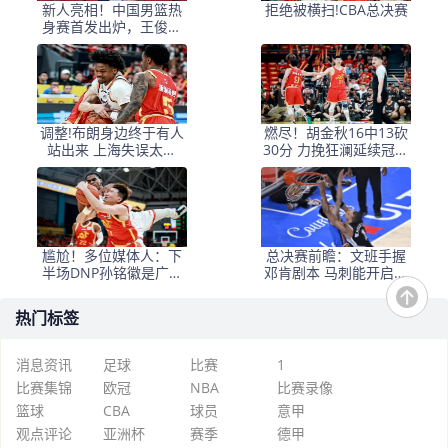
新人亮相！中国男篮热
拒绝被横扫!CBA总决赛
身赛首发出炉，王俊杰
领衔+徐昕坐镇禁区
调整!布朗身边终于有人
燃尽！胡金秋16中13砍
站出来 上海失误太多
30分 力挽狂澜延续冠军
+犯规困扰
悬念
尴尬！多位媒体人：下
总决赛前瞻：文班手握
半场DNP孙铭徽是广厦
邓肯剧本 马刺能开启新
最正确选择
时代吗？
热门标签
消息资讯
足球
比赛
1
比赛集锦
欧冠
NBA
比赛录像
篮球
CBA
球员
意甲
观点评论
亚洲杯
赛季
德甲