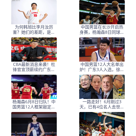
为何韩旭比李月汝厉
中国男篮在长沙开启热
害？她们的差距，是张
身赛，杨瀚森8日同球队
子宇选秀顺位暴跌的原
会合
因
CBA最新消息来袭！杜
中国男篮12人大名单出
锋官宣顶薪续约广东男
炉！广东3人入选，徐昕
篮，杨鸣婉拒执教北控
国家队首秀，胡明轩轮
休
杨瀚森6月8日归队！中
一路走好！6月刚过3
国男篮12人框架敲定，
天，已有4位名人去世，
锋线王牌竟是他？
姚明等人发文悼念