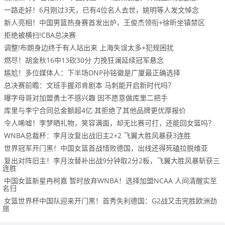
一路走好！6月刚过3天，已有4位名人去世，姚明等人发文悼念
新人亮相！中国男篮热身赛首发出炉，王俊杰领衔+徐昕坐镇禁区
拒绝被横扫!CBA总决赛
调整!布朗身边终于有人站出来 上海失误太多+犯规困扰
燃尽！胡金秋16中13砍30分 力挽狂澜延续冠军悬念
尴尬！多位媒体人：下半场DNP孙铭徽是广厦最正确选择
总决赛前瞻：文班手握邓肯剧本 马刺能开启新时代吗？
曝字母哥对加盟勇士不感兴趣 因不愿意做库里二把手
库里与李宁合同总金额超4亿 其拒绝了其他品牌更优厚报价
令人唏嘘！李梦晒礼物，笑容满面，却无比赛可打，还能回女篮吗？
WNBA总裁杯：李月汝复出战旧主2+2 飞翼大胜风暴获3连胜
世界冠军开门黑！中国女篮首战惜败德国，出线还得死磕拉脱维亚
复出对阵旧主！李月汝替补出战9分钟取2分2板，飞翼大胜风暴斩获三
连胜
中国女篮新星冉柯嘉 暂时放弃WNBA！选择加盟NCAA 人间清醒实至
名归
女篮世界杯中国队迎来开门黑！首秀失利德国：G2战又击完胜欧洲劲
旅