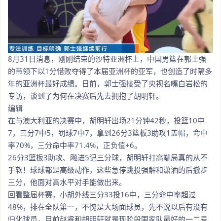
8月31日消息，刚刚结束的沙特亚洲杯上，中国男篮在郭士强
的带领下以1分惜败夺得了本届亚洲杯的亚军，也创造了时隔多
年的亚洲杯最好成绩。日前，郭士强接受了央视名嘴白岩松的
专访，谈到了为何在决赛后先去拥抱了胡明轩。
编辑
在与澳大利亚的决赛中，胡明轩出场21分钟42秒，投篮10中
7，三分7中5，罚球7中7，拿到26分3篮板3助攻1盖帽，命中
率70%，三分命中率71.4%，正负值+6。
26分3篮板3助攻、飚进5记三分球，胡明轩打高端局真的从不
手软！球球都是高级动作，这些急停跳投强解和潇洒的后撤步
三分，他面对高水平对手能做出来。
回看整届杯赛，小胡外线三分33投16中，三分命中率超过
48%，排在全队第一，不愧是大场面球员，先不说以后有没有
归化球员，目前赵睿和胡明轩就是现阶段国家队最好的一二号