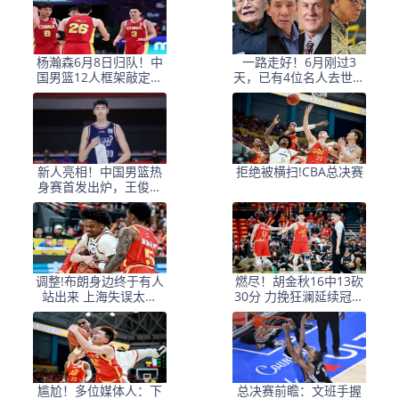
杨瀚森6月8日归队！中
一路走好！6月刚过3
国男篮12人框架敲定，
天，已有4位名人去世，
锋线王牌竟是他？
姚明等人发文悼念
新人亮相！中国男篮热
拒绝被横扫!CBA总决赛
身赛首发出炉，王俊杰
领衔+徐昕坐镇禁区
调整!布朗身边终于有人
燃尽！胡金秋16中13砍
站出来 上海失误太多
30分 力挽狂澜延续冠军
+犯规困扰
悬念
尴尬！多位媒体人：下
总决赛前瞻：文班手握