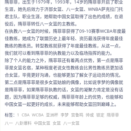
隋菲菲，出生于1979年，1993年，14岁的隋菲菲开启了职业
生涯，她先后效力于济部女篮、八一女篮、WNBA萨克拉门托
君主队，职业生涯，她帮助中国女篮取得了出色的成绩，在退
役后，隋菲菲转任八一女篮的主教练。
在执教八一女篮的时候，隋菲菲获得了09-10赛季WCBA年度最
佳教练，她成为了联盟历史上最年轻、资历最浅获得年度最佳
教练的教练员。转型教练就获得了年度最佳教练，从这一点，
我们就可以看到隋菲菲的执教能力以及临场指挥的能力。
除了个人的能力之外，隋菲菲还有着两点优势，第一点是隋菲
菲是女篮名宿，某种程度老说女性教练会比男性教练员更加适
合女篮，毕竟更好沟通，也能够更加了解女子运动员的情况。
第二点是隋菲菲是很多女篮姑娘的偶像，比如说李梦的偶像就
是隋菲菲，如果隋菲菲执教的话，女篮的凝聚力肯定是没有话
题，因为隋菲菲足够的权威，隋菲菲年龄上的优势，也能够和
中国女篮一起更好的成长，未来能够帮助女篮回到巅峰上。
标签：
1
CBA
WCBA
亚洲杯
李梦
宫鲁鸣
帅或
锁定
隋菲菲
八一
八卦爆料
中国女篮
女篮
八一女篮