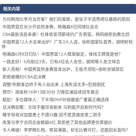
相关内容
为何韩旭比李月汝厉害？她们的差距，是张子宇选秀顺位暴跌的原因
中国男篮在长沙开启热身赛，杨瀚森8日同球队会合
CBA最新消息来袭！杜锋官宣顶薪续约广东男篮，杨鸣婉拒执教北控
中国男篮12人大名单出炉！广东3人入选，徐昕国家队首秀，胡明轩轮
休
杨瀚森6月8日归队！中国男篮12人框架敲定，锋线王牌竟是他？
一路走好！6月刚过3天，已有4位名人去世，姚明等人发文悼念
新人亮相！中国男篮热身赛首发出炉，王俊杰领衔+徐昕坐镇禁区
拒绝被横扫!CBA总决赛
调整!布朗身边终于有人站出来 上海失误太多+犯规困扰
燃尽！胡金秋16中13砍30分 力挽狂澜延续冠军悬念
尴尬！多位媒体人：下半场DNP孙铭徽是广厦最正确选择
总决赛前瞻：文班手握邓肯剧本 马刺能开启新时代吗？
曝字母哥对加盟勇士不感兴趣 因不愿意做库里二把手
库里与李宁合同总金额超4亿 其拒绝了其他品牌更优厚报价
令人唏嘘！李梦晒礼物，笑容满面，却无比赛可打，还能回女篮吗？