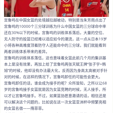
宫鲁鸣在中国女篮的处境越拉越被动，特别是当朱芳雨点出了
宫鲁鸣的10000个三分球训练为什么中国女篮的三分球命中率
还在30%以下的时候，宫鲁鸣的训练体系落后，大量的空位、
无人防守的投篮已经难以适应如今的潮流，这一点从日本19岁
小将各种高难度顶着防守人还能命中的三分球，我们就能看到
两者训练体系带来的差异。
宫鲁鸣的训练体系落伍，这也意味着女篮此前几个月的集训基
本上是没有效果，再加上给了宫鲁鸣两张天赋王牌“张子宇+韩
旭”的时候，他却没有办法最大化，反而因为身高太高被对手针
对的时候，在这样的情况下，宫鲁鸣卸任的可能性会更大。
宫鲁鸣卸任的话，谁会成为接手的呢？众所皆知，之所以让68
岁的宫鲁鸣接手女篮就是因为女篮竞聘的时候，无人接手，所
以才让宫鲁鸣接手。不过，如果篮协愿意邀请的话，相信还是
可以解决这个问题的，比如说在这一次女篮亚洲杯中频繁亮相
的女篮名宿——隋菲菲。