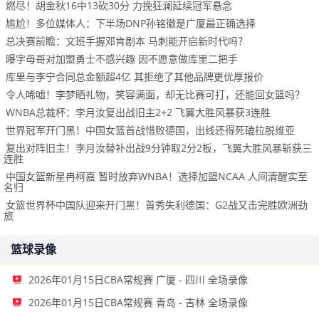
燃尽！胡金秋16中13砍30分 力挽狂澜延续冠军悬念
尴尬！多位媒体人：下半场DNP孙铭徽是广厦最正确选择
总决赛前瞻：文班手握邓肯剧本 马刺能开启新时代吗？
曝字母哥对加盟勇士不感兴趣 因不愿意做库里二把手
库里与李宁合同总金额超4亿 其拒绝了其他品牌更优厚报价
令人唏嘘！李梦晒礼物，笑容满面，却无比赛可打，还能回女篮吗？
WNBA总裁杯：李月汝复出战旧主2+2 飞翼大胜风暴获3连胜
世界冠军开门黑！中国女篮首战惜败德国，出线还得死磕拉脱维亚
复出对阵旧主！李月汝替补出战9分钟取2分2板，飞翼大胜风暴斩获三
连胜
中国女篮新星冉柯嘉 暂时放弃WNBA！选择加盟NCAA 人间清醒实至
名归
女篮世界杯中国队迎来开门黑！首秀失利德国：G2战又击完胜欧洲劲
旅
篮球录像
2026年01月15日CBA常规赛 广厦 - 四川 全场录像
2026年01月15日CBA常规赛 青岛 - 吉林 全场录像