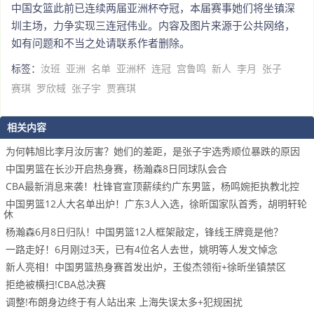
中国女篮此前已连续两届亚洲杯夺冠，本届赛事她们将坐镇深
圳主场，力争实现三连冠伟业。内容及图片来源于公共网络，
如有问题和不当之处请联系作者删除。
标签：
汝班
亚洲
名单
亚洲杯
连冠
宫鲁鸣
新人
李月
张子
赛琪
罗欣棫
张子宇
贾赛琪
相关内容
为何韩旭比李月汝厉害？她们的差距，是张子宇选秀顺位暴跌的原因
中国男篮在长沙开启热身赛，杨瀚森8日同球队会合
CBA最新消息来袭！杜锋官宣顶薪续约广东男篮，杨鸣婉拒执教北控
中国男篮12人大名单出炉！广东3人入选，徐昕国家队首秀，胡明轩轮
休
杨瀚森6月8日归队！中国男篮12人框架敲定，锋线王牌竟是他？
一路走好！6月刚过3天，已有4位名人去世，姚明等人发文悼念
新人亮相！中国男篮热身赛首发出炉，王俊杰领衔+徐昕坐镇禁区
拒绝被横扫!CBA总决赛
调整!布朗身边终于有人站出来 上海失误太多+犯规困扰