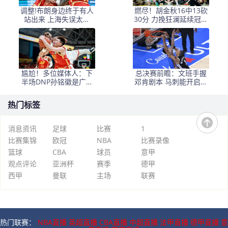
调整!布朗身边终于有人
燃尽！胡金秋16中13砍
站出来 上海失误太多
30分 力挽狂澜延续冠军
+犯规困扰
悬念
尴尬！多位媒体人：下
总决赛前瞻：文班手握
半场DNP孙铭徽是广厦
邓肯剧本 马刺能开启新
最正确选择
时代吗？
热门标签
消息资讯
足球
比赛
1
比赛集锦
欧冠
NBA
比赛录像
篮球
CBA
球员
意甲
观点评论
亚洲杯
赛季
德甲
西甲
曼联
主场
联赛
热门联赛：
NBA直播
英超直播
CBA直播
中超直播
法甲直播
德甲直播
意