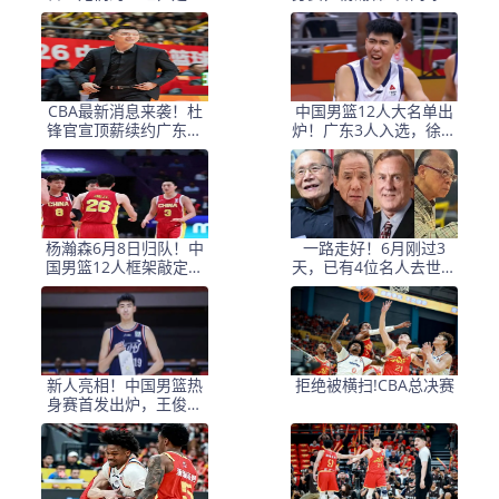
子宇选秀顺位暴跌的原
会合
因
CBA最新消息来袭！杜
中国男篮12人大名单出
锋官宣顶薪续约广东男
炉！广东3人入选，徐昕
篮，杨鸣婉拒执教北控
国家队首秀，胡明轩轮
休
杨瀚森6月8日归队！中
一路走好！6月刚过3
国男篮12人框架敲定，
天，已有4位名人去世，
锋线王牌竟是他？
姚明等人发文悼念
新人亮相！中国男篮热
拒绝被横扫!CBA总决赛
身赛首发出炉，王俊杰
领衔+徐昕坐镇禁区