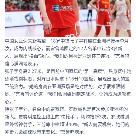
中国女篮迎来新希望！18岁中锋张子宇有望在亚洲杯接棒李月
汝，成为内线核心，而宫鲁鸣圈定的12人名单中包含3名新
人，展现出“换血”决心。“我们的目标是亚洲杯三连冠。”宫鲁鸣
信心满满地表示。
张子宇身高2.27米，是目前中国篮坛的“第一高度”。热身赛中她
逐渐找到状态，对阵日本队拿下18分10篮板，展现出强大的篮
下统治力。“她的身高在亚洲赛场是绝对优势，对手很难限制
她。”宫鲁鸣评价道，“我们会围绕她制定战术，让她成为进攻核
心。”
除张子宇外，名单中的贾赛琪、罗欣棫也是首次参加亚洲杯的
新人。贾赛琪是控卫线上的“快枪手”，场均抢断3次；罗欣棫则
是外线神射手，三分命中率超过40%。“新人需要机会，她们的
冲击力会给球队带来变化。”宫鲁鸣表示。