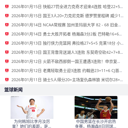
2026年01月15日 快船27罚全进力克奇才迎来4连胜 哈登22+5+8 伦纳德33分4断
2026年01月15日 国王3人20+力克尼克斯 德罗赞里程碑 威少11助 布伦森伤退
2026年01月14日 NCAA常规赛 加州圣玛丽大学 82 - 68 旧金山大学 全场集锦
2026年01月14日 勇士大胜开拓者 杨瀚森3分2板 巴特勒16+6+5 库里9中2送11助
2026年01月13日 独行侠力克篮网 弗拉格27+5+5 克莱18分 小波特28+9
2026年01月13日 国王背靠背送湖人3连败 东契奇空砍42+7+8+4断 威少22+5+7
2026年01月12日 火箭不敌西部倒一国王遭遇3连败！申京复出19+9 阿门31+13+6
2026年01月12日 老鹰轻取勇士迎3连胜 约翰逊23+11+6 CJ首秀12分 库里31+5
2026年01月11日 骑士5人得分20+主场复仇森林狼 米切尔28+8 爱德华兹25+5
篮球新闻
为何韩旭比李月汝厉
中国男篮在长沙开启热
害？她们的差距，是张
身赛，杨瀚森8日同球队