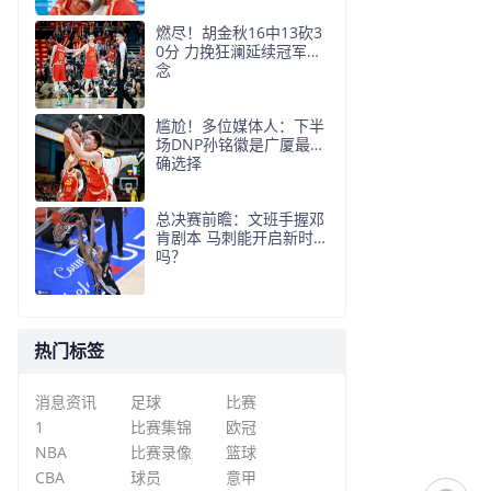
燃尽！胡金秋16中13砍3
0分 力挽狂澜延续冠军悬
念
尴尬！多位媒体人：下半
场DNP孙铭徽是广厦最正
确选择
总决赛前瞻：文班手握邓
肯剧本 马刺能开启新时代
吗？
热门标签
消息资讯
足球
比赛
1
比赛集锦
欧冠
NBA
比赛录像
篮球
CBA
球员
意甲