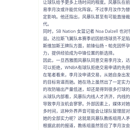
让球队给予更多上场时间的程度。风暴队在前
易李月汝或许能优化阵容。不过李月汝作为替
定影响。他还指出，风暴队甚至有可能直接裁
代。
同时，SB Nation 女篮记者 Noa Dal
益。达拉斯飞翼队本赛季初因前场球员不足陷
斯维加斯王牌队方面，前锋仙扬・帕克因怀孕缺
力，提供经验成为中锋位置的新选择。
因此，一旦西雅图风暴队同意交易李月汝，达
可以拒绝，WNBA有球队拒绝交易申请的先
在笔者看来，李月汝申请交易，从她自身出发
的目标背道而驰。她在场上虽然出了一定实力
的攻防输出产量低迷，却还是得到很多打球的
从球队内部看，风暴队内线人才济济，内线的
导致李月汝机会寥寥。外部因素上，媒体对她
多时间，这种外界声音可能会让球队管理层对
她的全部实力呢？这就是风暴队教练组用人矛
根据此前的报道，教练组虽然答应了李月汝会