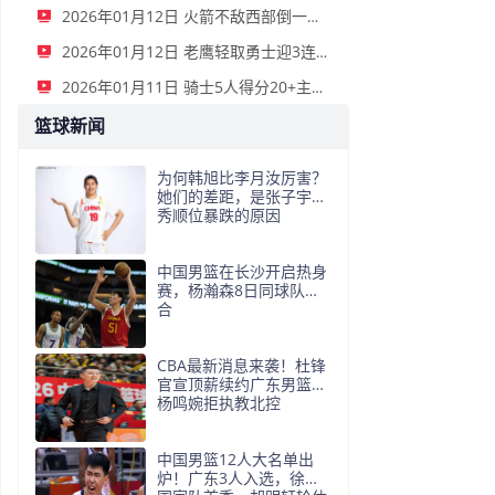
2026年01月12日 火箭不敌西部倒一国王遭遇3连败！申京复出19+9 阿门31+13+6
2026年01月12日 老鹰轻取勇士迎3连胜 约翰逊23+11+6 CJ首秀12分 库里31+5
2026年01月11日 骑士5人得分20+主场复仇森林狼 米切尔28+8 爱德华兹25+5
篮球新闻
为何韩旭比李月汝厉害？
她们的差距，是张子宇选
秀顺位暴跌的原因
中国男篮在长沙开启热身
赛，杨瀚森8日同球队会
合
CBA最新消息来袭！杜锋
官宣顶薪续约广东男篮，
杨鸣婉拒执教北控
中国男篮12人大名单出
炉！广东3人入选，徐昕