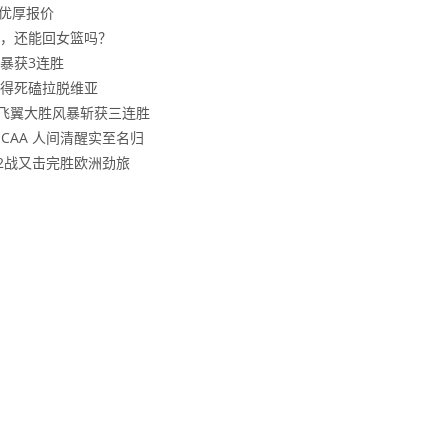
更优厚报价
，还能回女篮吗？
风暴获3连胜
得死磕拉脱维亚
，飞翼大胜风暴斩获三连胜
CAA 人间清醒实至名归
2战又击完胜欧洲劲旅