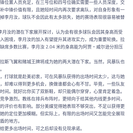
锋位置人员充足，在三号位和四号位确实需要一些人员深度，交
补中锋价值有限，且她短时间内再次要求离队，对自身形象有一
掉李月汝，球队不会因此有太多损失，她的赛场表现很容易被替
zell 也对李月汝的潜在下家展开探讨，认为会有很多球队会因其身高而受
入困境，李月汝的加入有望提升其进攻实力，成为重要轮换。拉
席多数比赛，李月汝 2.04 米的身高能为阿贾・威尔逊分担压
拉斯飞翼和赌城王牌将成为她的两大潜在下家。当然，风暴队也
例。
，打球就是赴美初衷，可在风暴队获得的出场时间太少，这与她
，却难以得到更多机会，换做谁都会心有不甘。毕竟，一些队友
时间。就好比你买了双新鞋，却只能偶尔穿穿，心里肯定着急。
竞争激烈。教练在排兵布阵时，更倾向于给其他内线更多时间，
的评价也有影响。部分美媒觉得她表现不够突出，不足以获得更
她的定位更加模糊。但实际上，有限的出场时间又怎能完全展现
盾的地方。
给更多出场时间，可之后却没有兑现承诺。