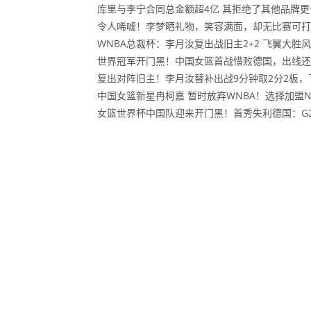
库里与李宁合同总金额超4亿 其拒绝了其他品牌
令人唏嘘！李梦晒礼物，笑容满面，却无比赛可打
WNBA总裁杯：李月汝复出战旧主2+2 飞翼大胜
世界冠军开门黑！中国女篮首战惜败德国，出线还
复出对阵旧主！李月汝替补出战9分钟取2分2板
中国女篮新星冉柯嘉 暂时放弃WNBA！选择加盟N
女篮世界杯中国队迎来开门黑！首秀失利德国：G