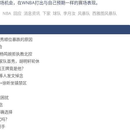
场机会，在WNBA打出与自己预期一样的赛场表现。
月
NBA
回应
消息资讯
下家
球队
李月汝
风暴队
西雅图风暴队
秀顺位暴跌的原因
合
，杨鸣婉拒执教北控
国家队首秀，胡明轩轮休
线王牌竟是他？
等人发文悼念
+徐昕坐镇禁区
规困扰
念
正确选择
代吗？
把手