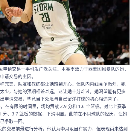
手李月汝申请交易一事引发广泛关注。本赛季效力于西雅图风暴队的她，
申请交易的主因。
称完美，队友和教练都让她感到开心。但队内内线竞争激烈，她
实在太少，与她的预期相差甚远，这让她十分难过。她渴望能有更多
出申请交易，毕竟当下处境与自己留洋打球的初心相违背了。
在有限的时间里，场均贡献 2.9 分和 1.6 个篮板。对比上赛季
5.1 分、3.7 篮板的数据，下滑明显。此前在不同球队的经历，让她
己争取一回。
ir 对李月汝的交易前景进行分析，他认为李月汝虽有实力，但表现尚未达到