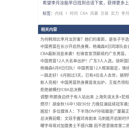
希望李月汝能早日找到合适下家，获得更多上
标签：
内线
1
时间
CBA
风暴
交易
实力
李
相关内容
为何韩旭比李月汝厉害？她们的差距，是张子宇选
中国男篮在长沙开启热身赛，杨瀚森8日同球队会
CBA最新消息来袭！杜锋官宣顶薪续约广东男篮
中国男篮12人大名单出炉！广东3人入选，徐昕
杨瀚森6月8日归队！中国男篮12人框架敲定，锋
一路走好！6月刚过3天，已有4位名人去世，姚明
新人亮相！中国男篮热身赛首发出炉，王俊杰领衔
拒绝被横扫!CBA总决赛
调整!布朗身边终于有人站出来 上海失误太多+犯
燃尽！胡金秋16中13砍30分 力挽狂澜延续冠军悬
尴尬！多位媒体人：下半场DNP孙铭徽是广厦最
总决赛前瞻：文班手握邓肯剧本 马刺能开启新时
曝字母哥对加盟勇士不感兴趣 因不愿意做库里二