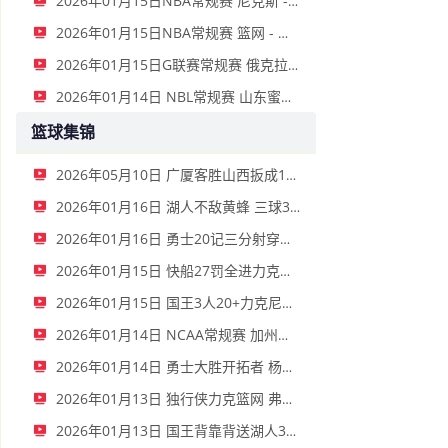
2026年01月15日NBA常规赛 尼克斯 - 国王 全场录像
2026年01月15日NBA常规赛 篮网 - 鹈鹕 全场录像
2026年01月15日G联赛常规赛 俄克拉荷马城蓝 - 撕裂之城混音 全场录像
2026年01月14日 NBL常规赛 山东蜜獾 VS 上海玄鸟 全场录像
篮球集锦
2026年05月10日 广厦客胜山西扳成1-1 胡金秋17+11 迪亚洛关键上篮不中
2026年01月16日 湖人不敌黄蜂 三球30+11&9记三分 东契奇39分 詹姆斯29+9+6
2026年01月16日 勇士20记三分射穿尼克斯！库里27+7 巴特勒32+8 穆迪三分9中7
2026年01月15日 快船27罚全进力克奇才迎来4连胜 哈登22+5+8 伦纳德33分4断
2026年01月15日 国王3人20+力克尼克斯 德罗赞里程碑 威少11助 布伦森伤退
2026年01月14日 NCAA常规赛 加州圣玛丽大学 82 - 68 旧金山大学 全场集锦
2026年01月14日 勇士大胜开拓者 杨瀚森3分2板 巴特勒16+6+5 库里9中2送11助
2026年01月13日 独行侠力克篮网 弗拉格27+5+5 克莱18分 小波特28+9
2026年01月13日 国王背靠背送湖人3连败 东契奇空砍42+7+8+4断 威少22+5+7