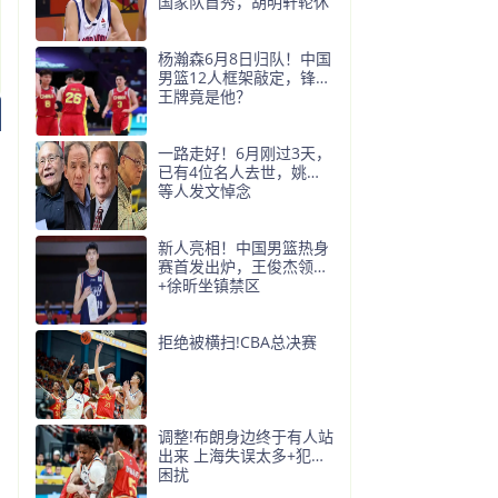
国家队首秀，胡明轩轮休
杨瀚森6月8日归队！中国
男篮12人框架敲定，锋线
王牌竟是他？
一路走好！6月刚过3天，
已有4位名人去世，姚明
等人发文悼念
新人亮相！中国男篮热身
赛首发出炉，王俊杰领衔
+徐昕坐镇禁区
拒绝被横扫!CBA总决赛
调整!布朗身边终于有人站
出来 上海失误太多+犯规
困扰