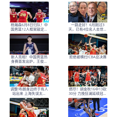
篮，杨鸣婉拒执教北控
国家队首秀，胡明轩轮
休
杨瀚森6月8日归队！中
一路走好！6月刚过3
国男篮12人框架敲定，
天，已有4位名人去世，
锋线王牌竟是他？
姚明等人发文悼念
新人亮相！中国男篮热
拒绝被横扫!CBA总决赛
身赛首发出炉，王俊杰
领衔+徐昕坐镇禁区
调整!布朗身边终于有人
燃尽！胡金秋16中13砍
站出来 上海失误太多
30分 力挽狂澜延续冠军
+犯规困扰
悬念