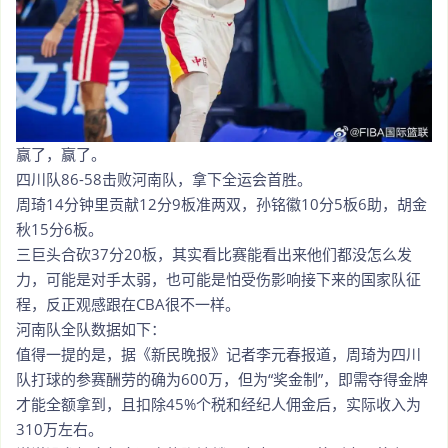
赢了，赢了。
四川队86-58击败河南队，拿下全运会首胜。
周琦14分钟里贡献12分9板准两双，孙铭徽10分5板6助，胡金
秋15分6板。
三巨头合砍37分20板，其实看比赛能看出来他们都没怎么发
力，可能是对手太弱，也可能是怕受伤影响接下来的国家队征
程，反正观感跟在CBA很不一样。
河南队全队数据如下：
值得一提的是，据《新民晚报》记者李元春报道，周琦为四川
队打球的参赛酬劳的确为600万，但为“奖金制”，即需夺得金牌
才能全额拿到，且扣除45%个税和经纪人佣金后，实际收入为
310万左右。