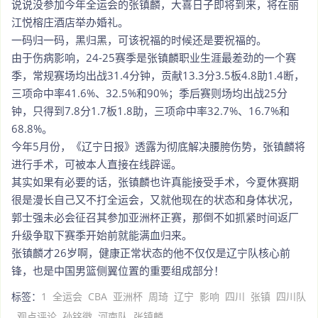
说说没参加今年全运会的张镇麟，大喜日子即将到来，将在丽
江悦榕庄酒店举办婚礼。
一码归一码，黑归黑，可该祝福的时候还是要祝福的。
由于伤病影响，24-25赛季是张镇麟职业生涯最差劲的一个赛
季，常规赛场均出战31.4分钟，贡献13.3分3.5板4.8助1.4断，
三项命中率41.6%、32.5%和90%；季后赛则场均出战25分
钟，只得到7.8分1.7板1.8助，三项命中率32.7%、16.7%和
68.8%。
今年5月份，《辽宁日报》透露为彻底解决腰胯伤势，张镇麟将
进行手术，可被本人直接在线辟谣。
其实如果有必要的话，张镇麟也许真能接受手术，今夏休赛期
很是漫长自己又不打全运会，又就他现在的状态和身体状况，
郭士强未必会征召其参加亚洲杯正赛，那倒不如抓紧时间返厂
升级争取下赛季开始前就能满血归来。
张镇麟才26岁啊，健康正常状态的他不仅仅是辽宁队核心前
锋，也是中国男篮侧翼位置的重要组成部分！
标签：
1
全运会
CBA
亚洲杯
周琦
辽宁
影响
四川
张镇
四川队
观点评论
孙铭徽
河南队
张镇麟