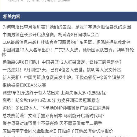
相关内容
为何韩旭比李月汝厉害？她们的差距，是张子宇选秀顺位暴跌的原因
中国男篮在长沙开启热身赛，杨瀚森8日同球队会合
CBA最新消息来袭！杜锋官宣顶薪续约广东男篮，杨鸣婉拒执教北控
中国男篮12人大名单出炉！广东3人入选，徐昕国家队首秀，胡明轩轮
休
杨瀚森6月8日归队！中国男篮12人框架敲定，锋线王牌竟是他？
一路走好！6月刚过3天，已有4位名人去世，姚明等人发文悼念
新人亮相！中国男篮热身赛首发出炉，王俊杰领衔+徐昕坐镇禁区
拒绝被横扫!CBA总决赛
调整!布朗身边终于有人站出来 上海失误太多+犯规困扰
燃尽！胡金秋16中13砍30分 力挽狂澜延续冠军悬念
尴尬！多位媒体人：下半场DNP孙铭徽是广厦最正确选择
总决赛前瞻：文班手握邓肯剧本 马刺能开启新时代吗？
曝字母哥对加盟勇士不感兴趣 因不愿意做库里二把手
库里与李宁合同总金额超4亿 其拒绝了其他品牌更优厚报价