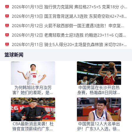
2026年01月13日 独行侠力克篮网 弗拉格27+5+5 克莱18分 小波特28+9
2026年01月13日 国王背靠背送湖人3连败 东契奇空砍42+7+8+4断 威少22+5+7
2026年01月12日 火箭不敌西部倒一国王遭遇3连败！申京复出19+9 阿门31+13+6
2026年01月12日 老鹰轻取勇士迎3连胜 约翰逊23+11+6 CJ首秀12分 库里31+5
2026年01月11日 骑士5人得分20+主场复仇森林狼 米切尔28+8 爱德华兹25+5
篮球新闻
为何韩旭比李月汝厉
中国男篮在长沙开启热
害？她们的差距，是张
身赛，杨瀚森8日同球队
子宇选秀顺位暴跌的原
会合
因
CBA最新消息来袭！杜
中国男篮12人大名单出
锋官宣顶薪续约广东男
炉！广东3人入选，徐昕