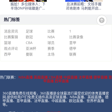
尴尬！多位媒体人：下
总决赛前瞻：文班手握
半场DNP孙铭徽是广厦
邓肯剧本 马刺能开启新
最正确选择
时代吗？
热门标签
消息资讯
足球
比赛
1
比赛集锦
欧冠
NBA
比赛录像
篮球
CBA
球员
意甲
观点评论
亚洲杯
赛季
德甲
西甲
曼联
主场
联赛
热门联赛：
NBA直播
英超直播
CBA直播
中超直播
法甲直播
德甲直播
意
甲直播
西甲直播
360直播免费在线观看，360直播是全球最流行最受欢迎的体育直播官
网,提供给用户们免费无插件高清足球直播、NBA直播、英超直播、德
甲直播、意甲直播、法甲直播、中超直播、欧冠直播、世界杯直播
等。