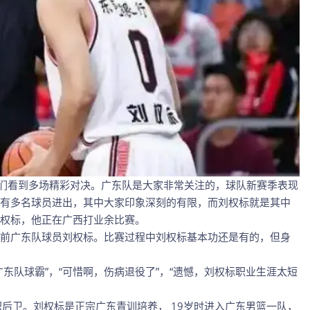
球迷们看到多场精彩对决。广东队是大家非常关注的，球队新赛季表现
有多名球员进出，其中大家印象深刻的有限，而刘权标就是其中
权标，他正在广西打业余比赛。
前广东队球员刘权标。比赛过程中刘权标基本功还是有的，但身
东队球霸”，“可惜啊，伤病退役了”，“遗憾，刘权标职业生涯太短
司职后卫。刘权标是正宗广东青训培养， 19岁时进入广东男篮一队，