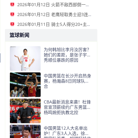
2026年01月12日 火箭不敌西部倒一国王遭遇3连败！申京复出19+9 阿门31+13+6
2026年01月12日 老鹰轻取勇士迎3连胜 约翰逊23+11+6 CJ首秀12分 库里31+5
2026年01月11日 骑士5人得分20+主场复仇森林狼 米切尔28+8 爱德华兹25+5
篮球新闻
为何韩旭比李月汝厉害？
她们的差距，是张子宇选
秀顺位暴跌的原因
中国男篮在长沙开启热身
赛，杨瀚森8日同球队会
合
CBA最新消息来袭！杜锋
官宣顶薪续约广东男篮，
杨鸣婉拒执教北控
中国男篮12人大名单出
炉！广东3人入选，徐昕