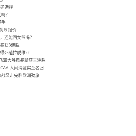
正确选择
代吗？
把手
更优厚报价
，还能回女篮吗？
风暴获3连胜
得死磕拉脱维亚
，飞翼大胜风暴斩获三连胜
CAA 人间清醒实至名归
2战又击完胜欧洲劲旅