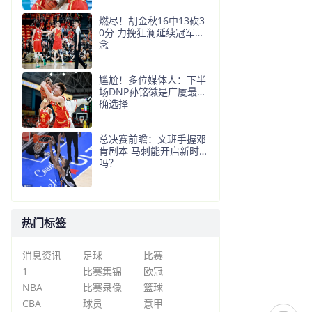
燃尽！胡金秋16中13砍3
0分 力挽狂澜延续冠军悬
念
尴尬！多位媒体人：下半
场DNP孙铭徽是广厦最正
确选择
总决赛前瞻：文班手握邓
肯剧本 马刺能开启新时代
吗？
热门标签
消息资讯
足球
比赛
1
比赛集锦
欧冠
NBA
比赛录像
篮球
CBA
球员
意甲