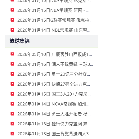
2026年01月15日NBA常规赛 尼克斯 - 国王 全场录像
2026年01月15日NBA常规赛 篮网 - 鹈鹕 全场录像
2026年01月15日G联赛常规赛 俄克拉荷马城蓝 - 撕裂之城混音 全场录像
2026年01月14日 NBL常规赛 山东蜜獾 VS 上海玄鸟 全场录像
篮球集锦
2026年05月10日 广厦客胜山西扳成1-1 胡金秋17+11 迪亚洛关键上篮不中
2026年01月16日 湖人不敌黄蜂 三球30+11&9记三分 东契奇39分 詹姆斯29+9+6
2026年01月16日 勇士20记三分射穿尼克斯！库里27+7 巴特勒32+8 穆迪三分9中7
2026年01月15日 快船27罚全进力克奇才迎来4连胜 哈登22+5+8 伦纳德33分4断
2026年01月15日 国王3人20+力克尼克斯 德罗赞里程碑 威少11助 布伦森伤退
2026年01月14日 NCAA常规赛 加州圣玛丽大学 82 - 68 旧金山大学 全场集锦
2026年01月14日 勇士大胜开拓者 杨瀚森3分2板 巴特勒16+6+5 库里9中2送11助
2026年01月13日 独行侠力克篮网 弗拉格27+5+5 克莱18分 小波特28+9
2026年01月13日 国王背靠背送湖人3连败 东契奇空砍42+7+8+4断 威少22+5+7