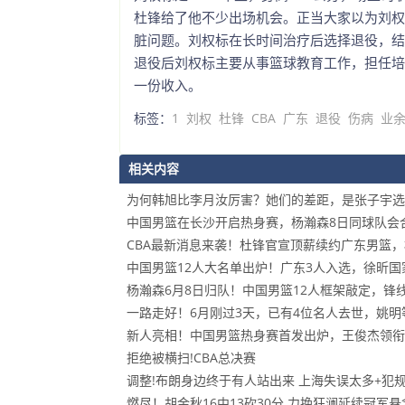
杜锋给了他不少出场机会。正当大家以为刘权
脏问题。刘权标在长时间治疗后选择退役，结
退役后刘权标主要从事篮球教育工作，担任培
一份收入。
标签：
1
刘权
杜锋
CBA
广东
退役
伤病
业
相关内容
为何韩旭比李月汝厉害？她们的差距，是张子宇选
中国男篮在长沙开启热身赛，杨瀚森8日同球队会
CBA最新消息来袭！杜锋官宣顶薪续约广东男篮
中国男篮12人大名单出炉！广东3人入选，徐昕
杨瀚森6月8日归队！中国男篮12人框架敲定，锋
一路走好！6月刚过3天，已有4位名人去世，姚明
新人亮相！中国男篮热身赛首发出炉，王俊杰领衔
拒绝被横扫!CBA总决赛
调整!布朗身边终于有人站出来 上海失误太多+犯
燃尽！胡金秋16中13砍30分 力挽狂澜延续冠军悬