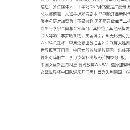
尴尬！多位媒体人：下半场DNP孙铭徽是广厦最
总决赛前瞻：文班手握邓肯剧本 马刺能开启新时
曝字母哥对加盟勇士不感兴趣 因不愿意做库里二
库里与李宁合同总金额超4亿 其拒绝了其他品牌
令人唏嘘！李梦晒礼物，笑容满面，却无比赛可打
WNBA总裁杯：李月汝复出战旧主2+2 飞翼大胜
世界冠军开门黑！中国女篮首战惜败德国，出线还
复出对阵旧主！李月汝替补出战9分钟取2分2板
中国女篮新星冉柯嘉 暂时放弃WNBA！选择加盟N
女篮世界杯中国队迎来开门黑！首秀失利德国：G