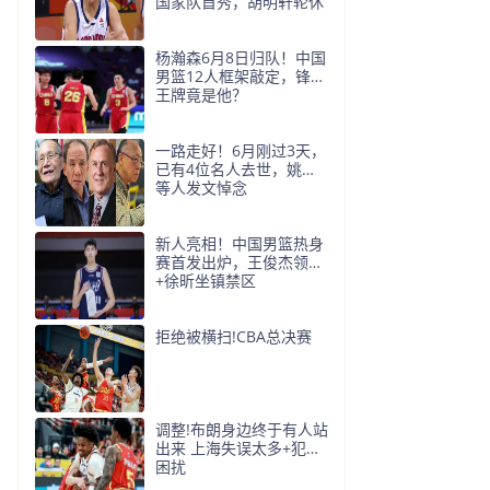
国家队首秀，胡明轩轮休
杨瀚森6月8日归队！中国
男篮12人框架敲定，锋线
王牌竟是他？
一路走好！6月刚过3天，
已有4位名人去世，姚明
等人发文悼念
新人亮相！中国男篮热身
赛首发出炉，王俊杰领衔
+徐昕坐镇禁区
拒绝被横扫!CBA总决赛
调整!布朗身边终于有人站
出来 上海失误太多+犯规
困扰