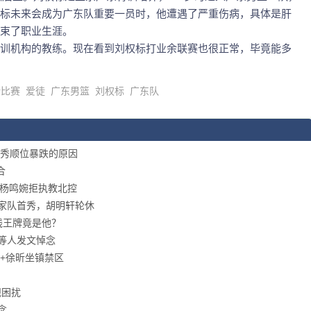
标未来会成为广东队重要一员时，他遭遇了严重伤病，具体是肝
束了职业生涯。
训机构的教练。现在看到刘权标打业余联赛也很正常，毕竟能多
余比赛
爱徒
广东男篮
刘权标
广东队
秀顺位暴跌的原因
合
，杨鸣婉拒执教北控
国家队首秀，胡明轩轮休
线王牌竟是他？
等人发文悼念
+徐昕坐镇禁区
规困扰
念