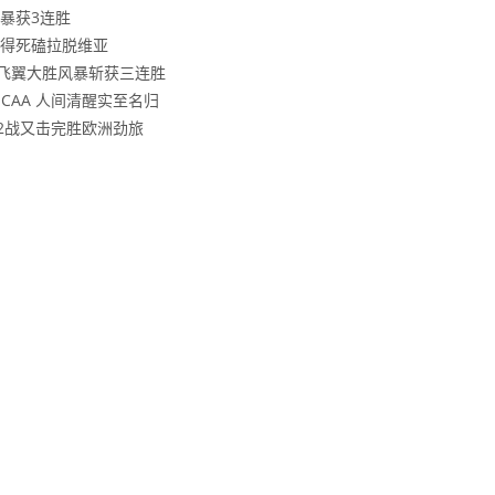
风暴获3连胜
得死磕拉脱维亚
，飞翼大胜风暴斩获三连胜
CAA 人间清醒实至名归
2战又击完胜欧洲劲旅