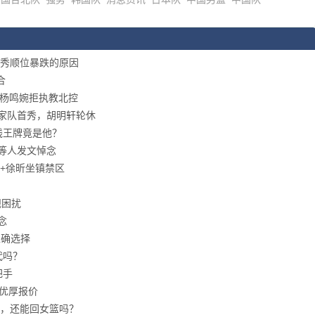
秀顺位暴跌的原因
合
，杨鸣婉拒执教北控
国家队首秀，胡明轩轮休
线王牌竟是他？
等人发文悼念
+徐昕坐镇禁区
规困扰
念
正确选择
代吗？
把手
更优厚报价
，还能回女篮吗？