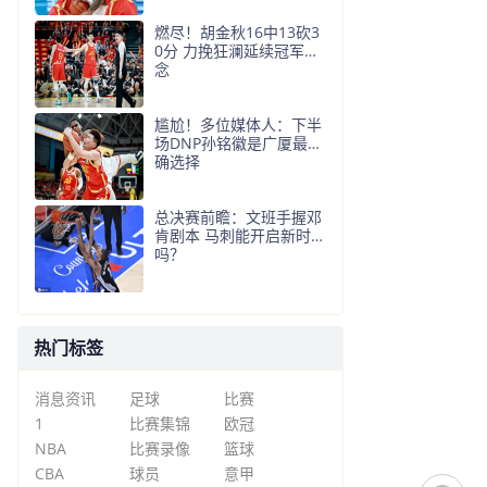
燃尽！胡金秋16中13砍3
0分 力挽狂澜延续冠军悬
念
尴尬！多位媒体人：下半
场DNP孙铭徽是广厦最正
确选择
总决赛前瞻：文班手握邓
肯剧本 马刺能开启新时代
吗？
热门标签
消息资讯
足球
比赛
1
比赛集锦
欧冠
NBA
比赛录像
篮球
CBA
球员
意甲