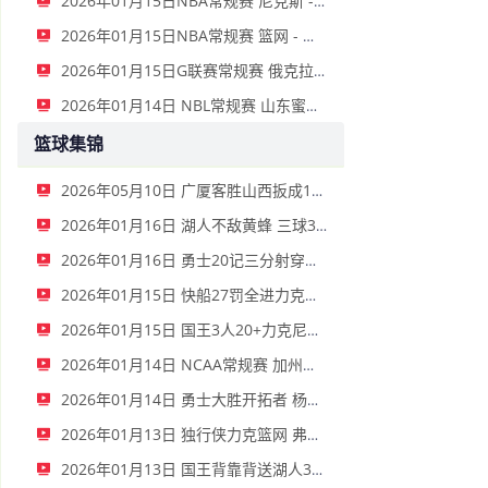
2026年01月15日NBA常规赛 尼克斯 - 国王 全场录像
2026年01月15日NBA常规赛 篮网 - 鹈鹕 全场录像
2026年01月15日G联赛常规赛 俄克拉荷马城蓝 - 撕裂之城混音 全场录像
2026年01月14日 NBL常规赛 山东蜜獾 VS 上海玄鸟 全场录像
篮球集锦
2026年05月10日 广厦客胜山西扳成1-1 胡金秋17+11 迪亚洛关键上篮不中
2026年01月16日 湖人不敌黄蜂 三球30+11&9记三分 东契奇39分 詹姆斯29+9+6
2026年01月16日 勇士20记三分射穿尼克斯！库里27+7 巴特勒32+8 穆迪三分9中7
2026年01月15日 快船27罚全进力克奇才迎来4连胜 哈登22+5+8 伦纳德33分4断
2026年01月15日 国王3人20+力克尼克斯 德罗赞里程碑 威少11助 布伦森伤退
2026年01月14日 NCAA常规赛 加州圣玛丽大学 82 - 68 旧金山大学 全场集锦
2026年01月14日 勇士大胜开拓者 杨瀚森3分2板 巴特勒16+6+5 库里9中2送11助
2026年01月13日 独行侠力克篮网 弗拉格27+5+5 克莱18分 小波特28+9
2026年01月13日 国王背靠背送湖人3连败 东契奇空砍42+7+8+4断 威少22+5+7