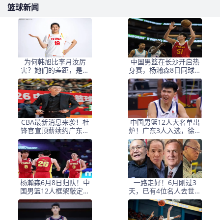
篮球新闻
为何韩旭比李月汝厉
中国男篮在长沙开启热
害？她们的差距，是张
身赛，杨瀚森8日同球队
子宇选秀顺位暴跌的原
会合
因
CBA最新消息来袭！杜
中国男篮12人大名单出
锋官宣顶薪续约广东男
炉！广东3人入选，徐昕
篮，杨鸣婉拒执教北控
国家队首秀，胡明轩轮
休
杨瀚森6月8日归队！中
一路走好！6月刚过3
国男篮12人框架敲定，
天，已有4位名人去世，
锋线王牌竟是他？
姚明等人发文悼念