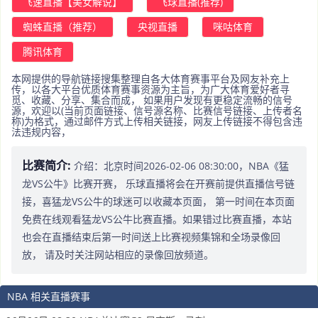
飞速直播【美女解说】
飞球直播(推荐)
蜘蛛直播（推荐）
央视直播
咪咕体育
腾讯体育
本网提供的导航链接搜集整理自各大体育赛事平台及网友补充上
传，以各大平台优质体育赛事资源为主旨，为广大体育爱好者寻
觅、收藏、分享、集合而成， 如果用户发现有更稳定流畅的信号
源，欢迎以(当前页面链接、信号源名称、比赛信号链接、上传者名
称)为格式，通过邮件方式上传相关链接，网友上传链接不得包含违
法违规内容，
比赛简介:
介绍：北京时间2026-02-06 08:30:00，NBA《猛
龙VS公牛》比赛开赛， 乐球直播将会在开赛前提供直播信号链
接，喜猛龙VS公牛的球迷可以收藏本页面， 第一时间在本页面
免费在线观看猛龙VS公牛比赛直播。如果错过比赛直播，本站
也会在直播结束后第一时间送上比赛视频集锦和全场录像回
放， 请及时关注网站相应的录像回放频道。
NBA 相关直播赛事