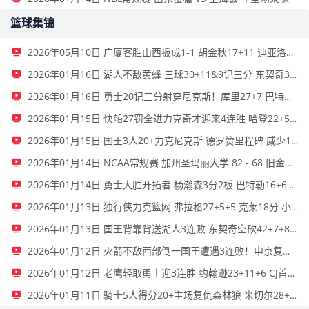
篮球集锦
2026年05月10日 广厦客胜山西扳成1-1 胡金秋17+11 迪亚洛关键上篮不中
2026年01月16日 湖人不敌黄蜂 三球30+11&9记三分 东契奇39分 詹姆斯29+9+6
2026年01月16日 勇士20记三分射穿尼克斯！库里27+7 巴特勒32+8 穆迪三分9中7
2026年01月15日 快船27罚全进力克奇才迎来4连胜 哈登22+5+8 伦纳德33分4断
2026年01月15日 国王3人20+力克尼克斯 德罗赞里程碑 威少11助 布伦森伤退
2026年01月14日 NCAA常规赛 加州圣玛丽大学 82 - 68 旧金山大学 全场集锦
2026年01月14日 勇士大胜开拓者 杨瀚森3分2板 巴特勒16+6+5 库里9中2送11助
2026年01月13日 独行侠力克篮网 弗拉格27+5+5 克莱18分 小波特28+9
2026年01月13日 国王背靠背送湖人3连败 东契奇空砍42+7+8+4断 威少22+5+7
2026年01月12日 火箭不敌西部倒一国王遭遇3连败！申京复出19+9 阿门31+13+6
2026年01月12日 老鹰轻取勇士迎3连胜 约翰逊23+11+6 CJ首秀12分 库里31+5
2026年01月11日 骑士5人得分20+主场复仇森林狼 米切尔28+8 爱德华兹25+5