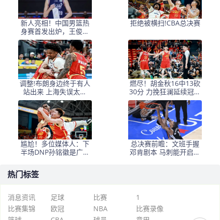
新人亮相！中国男篮热
拒绝被横扫!CBA总决赛
身赛首发出炉，王俊杰
领衔+徐昕坐镇禁区
调整!布朗身边终于有人
燃尽！胡金秋16中13砍
站出来 上海失误太多
30分 力挽狂澜延续冠军
+犯规困扰
悬念
尴尬！多位媒体人：下
总决赛前瞻：文班手握
半场DNP孙铭徽是广厦
邓肯剧本 马刺能开启新
最正确选择
时代吗？
热门标签
消息资讯
足球
比赛
1
比赛集锦
欧冠
NBA
比赛录像
篮球
CBA
球员
意甲