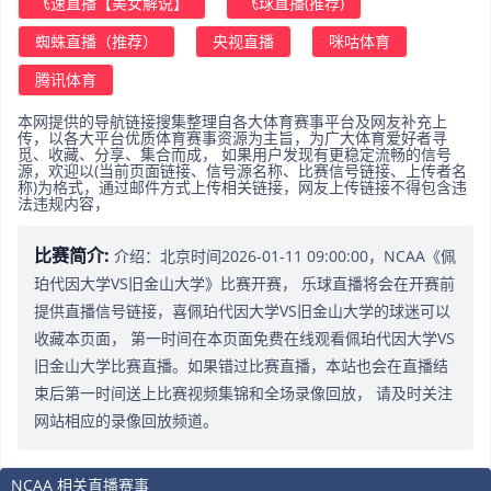
飞速直播【美女解说】
飞球直播(推荐)
蜘蛛直播（推荐）
央视直播
咪咕体育
腾讯体育
本网提供的导航链接搜集整理自各大体育赛事平台及网友补充上
传，以各大平台优质体育赛事资源为主旨，为广大体育爱好者寻
觅、收藏、分享、集合而成， 如果用户发现有更稳定流畅的信号
源，欢迎以(当前页面链接、信号源名称、比赛信号链接、上传者名
称)为格式，通过邮件方式上传相关链接，网友上传链接不得包含违
法违规内容，
比赛简介:
介绍：北京时间2026-01-11 09:00:00，NCAA《佩
珀代因大学VS旧金山大学》比赛开赛， 乐球直播将会在开赛前
提供直播信号链接，喜佩珀代因大学VS旧金山大学的球迷可以
收藏本页面， 第一时间在本页面免费在线观看佩珀代因大学VS
旧金山大学比赛直播。如果错过比赛直播，本站也会在直播结
束后第一时间送上比赛视频集锦和全场录像回放， 请及时关注
网站相应的录像回放频道。
NCAA 相关直播赛事