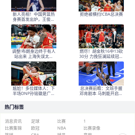
新人亮相！中国男篮热
拒绝被横扫!CBA总决赛
身赛首发出炉，王俊杰
领衔+徐昕坐镇禁区
调整!布朗身边终于有人
燃尽！胡金秋16中13砍
站出来 上海失误太多
30分 力挽狂澜延续冠军
+犯规困扰
悬念
尴尬！多位媒体人：下
总决赛前瞻：文班手握
半场DNP孙铭徽是广厦
邓肯剧本 马刺能开启新
最正确选择
时代吗？
热门标签
消息资讯
足球
比赛
1
比赛集锦
欧冠
NBA
比赛录像
篮球
CBA
球员
意甲