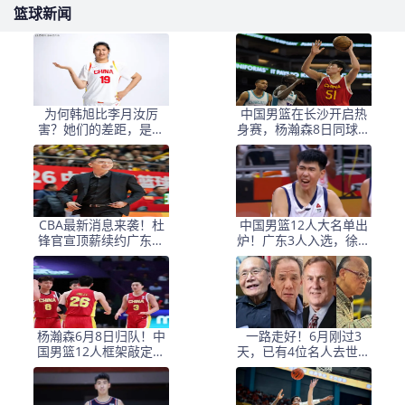
篮球新闻
为何韩旭比李月汝厉
中国男篮在长沙开启热
害？她们的差距，是张
身赛，杨瀚森8日同球队
子宇选秀顺位暴跌的原
会合
因
CBA最新消息来袭！杜
中国男篮12人大名单出
锋官宣顶薪续约广东男
炉！广东3人入选，徐昕
篮，杨鸣婉拒执教北控
国家队首秀，胡明轩轮
休
杨瀚森6月8日归队！中
一路走好！6月刚过3
国男篮12人框架敲定，
天，已有4位名人去世，
锋线王牌竟是他？
姚明等人发文悼念