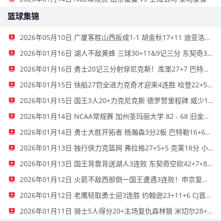
篮球集锦
2026年05月10日 广厦客胜山西扳成1-1 胡金秋17+11 迪亚洛关键上篮不中
2026年01月16日 湖人不敌黄蜂 三球30+11&9记三分 东契奇39分 詹姆斯29+9+6
2026年01月16日 勇士20记三分射穿尼克斯！库里27+7 巴特勒32+8 穆迪三分9中7
2026年01月15日 快船27罚全进力克奇才迎来4连胜 哈登22+5+8 伦纳德33分4断
2026年01月15日 国王3人20+力克尼克斯 德罗赞里程碑 威少11助 布伦森伤退
2026年01月14日 NCAA常规赛 加州圣玛丽大学 82 - 68 旧金山大学 全场集锦
2026年01月14日 勇士大胜开拓者 杨瀚森3分2板 巴特勒16+6+5 库里9中2送11助
2026年01月13日 独行侠力克篮网 弗拉格27+5+5 克莱18分 小波特28+9
2026年01月13日 国王背靠背送湖人3连败 东契奇空砍42+7+8+4断 威少22+5+7
2026年01月12日 火箭不敌西部倒一国王遭遇3连败！申京复出19+9 阿门31+13+6
2026年01月12日 老鹰轻取勇士迎3连胜 约翰逊23+11+6 CJ首秀12分 库里31+5
2026年01月11日 骑士5人得分20+主场复仇森林狼 米切尔28+8 爱德华兹25+5