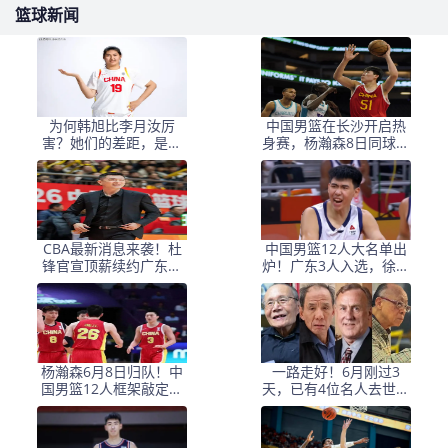
篮球新闻
为何韩旭比李月汝厉
中国男篮在长沙开启热
害？她们的差距，是张
身赛，杨瀚森8日同球队
子宇选秀顺位暴跌的原
会合
因
CBA最新消息来袭！杜
中国男篮12人大名单出
锋官宣顶薪续约广东男
炉！广东3人入选，徐昕
篮，杨鸣婉拒执教北控
国家队首秀，胡明轩轮
休
杨瀚森6月8日归队！中
一路走好！6月刚过3
国男篮12人框架敲定，
天，已有4位名人去世，
锋线王牌竟是他？
姚明等人发文悼念