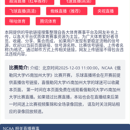
超清直播（红单推荐）
飞速直播(高清)
飞球直播(高清)
蜘蛛直播（推荐）
央视直播
咪咕体育
腾讯体育
本网提供的导航链接搜集整理自各大体育赛事平台及网友补充上
传，以各大平台优质体育赛事资源为主旨，为广大体育爱好者寻
觅、收藏、分享、集合而成， 如果用户发现有更稳定流畅的信号
源，欢迎以(当前页面链接、信号源名称、比赛信号链接、上传者名
称)为格式，通过邮件方式上传相关链接，网友上传链接不得包含违
法违规内容，
比赛简介:
介绍：北京时间2025-12-03 11:00:00，NCAA《俄
勒冈大学VS南加州大学》比赛开赛， 乐球直播将会在开赛前提
供直播信号链接，喜俄勒冈大学VS南加州大学的球迷可以收藏
本页面， 第一时间在本页面免费在线观看俄勒冈大学VS南加州
大学比赛直播。如果错过比赛直播，本站也会在直播结束后第
一时间送上比赛视频集锦和全场录像回放， 请及时关注网站相
应的录像回放频道。
NCAA 相关直播赛事