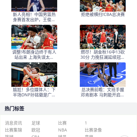
新人亮相！中国男篮热
拒绝被横扫!CBA总决赛
身赛首发出炉，王俊杰
领衔+徐昕坐镇禁区
调整!布朗身边终于有人
燃尽！胡金秋16中13砍
站出来 上海失误太多
30分 力挽狂澜延续冠军
+犯规困扰
悬念
尴尬！多位媒体人：下
总决赛前瞻：文班手握
半场DNP孙铭徽是广厦
邓肯剧本 马刺能开启新
最正确选择
时代吗？
热门标签
消息资讯
足球
比赛
1
比赛集锦
欧冠
NBA
比赛录像
篮球
CBA
球员
意甲