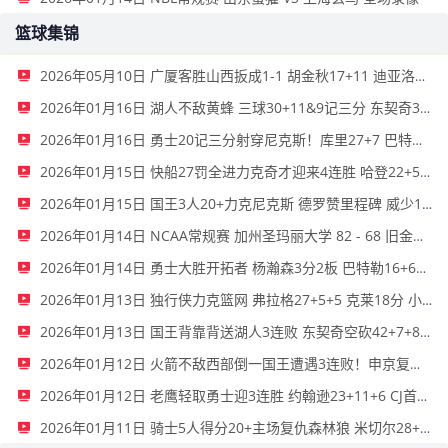
篮球集锦
2026年05月10日 广厦客胜山西扳成1-1 胡金秋17+11 迪亚洛关键上篮不中
2026年01月16日 湖人不敌黄蜂 三球30+11&9记三分 东契奇39分 詹姆斯29+9+6
2026年01月16日 勇士20记三分射穿尼克斯！库里27+7 巴特勒32+8 穆迪三分9中7
2026年01月15日 快船27罚全进力克奇才迎来4连胜 哈登22+5+8 伦纳德33分4断
2026年01月15日 国王3人20+力克尼克斯 德罗赞里程碑 威少11助 布伦森伤退
2026年01月14日 NCAA常规赛 加州圣玛丽大学 82 - 68 旧金山大学 全场集锦
2026年01月14日 勇士大胜开拓者 杨瀚森3分2板 巴特勒16+6+5 库里9中2送11助
2026年01月13日 独行侠力克篮网 弗拉格27+5+5 克莱18分 小波特28+9
2026年01月13日 国王背靠背送湖人3连败 东契奇空砍42+7+8+4断 威少22+5+7
2026年01月12日 火箭不敌西部倒一国王遭遇3连败！申京复出19+9 阿门31+13+6
2026年01月12日 老鹰轻取勇士迎3连胜 约翰逊23+11+6 CJ首秀12分 库里31+5
2026年01月11日 骑士5人得分20+主场复仇森林狼 米切尔28+8 爱德华兹25+5