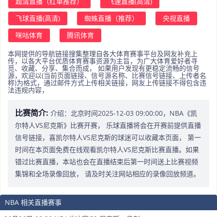
超清直播（红单推荐）
飞速直播(高清)
飞球直播(高清)
蜘蛛直播（推荐）
央视直播
咪咕体育
腾讯体育
本网提供的导航链接搜集整理自各大体育赛事平台及网友补充上
传，以各大平台优质体育赛事资源为主旨，为广大体育爱好者寻
觅、收藏、分享、集合而成， 如果用户发现有更稳定流畅的信号
源，欢迎以(当前页面链接、信号源名称、比赛信号链接、上传者名
称)为格式，通过邮件方式上传相关链接，网友上传链接不得包含违
法违规内容，
比赛简介:
介绍：北京时间2025-12-03 09:00:00，NBA《凯
尔特人VS尼克斯》比赛开赛， 乐球直播将会在开赛前提供直播
信号链接，喜凯尔特人VS尼克斯的球迷可以收藏本页面， 第一
时间在本页面免费在线观看凯尔特人VS尼克斯比赛直播。如果
错过比赛直播，本站也会在直播结束后第一时间送上比赛视频
集锦和全场录像回放， 请及时关注网站相应的录像回放频道。
NBA 相关直播赛事