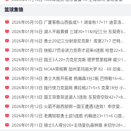
篮球集锦
2026年05月10日 广厦客胜山西扳成1-1 胡金秋17+11 迪亚洛关键上篮不中
2026年01月16日 湖人不敌黄蜂 三球30+11&9记三分 东契奇39分 詹姆斯29+9+6
2026年01月16日 勇士20记三分射穿尼克斯！库里27+7 巴特勒32+8 穆迪三分9中7
2026年01月15日 快船27罚全进力克奇才迎来4连胜 哈登22+5+8 伦纳德33分4断
2026年01月15日 国王3人20+力克尼克斯 德罗赞里程碑 威少11助 布伦森伤退
2026年01月14日 NCAA常规赛 加州圣玛丽大学 82 - 68 旧金山大学 全场集锦
2026年01月14日 勇士大胜开拓者 杨瀚森3分2板 巴特勒16+6+5 库里9中2送11助
2026年01月13日 独行侠力克篮网 弗拉格27+5+5 克莱18分 小波特28+9
2026年01月13日 国王背靠背送湖人3连败 东契奇空砍42+7+8+4断 威少22+5+7
2026年01月12日 火箭不敌西部倒一国王遭遇3连败！申京复出19+9 阿门31+13+6
2026年01月12日 老鹰轻取勇士迎3连胜 约翰逊23+11+6 CJ首秀12分 库里31+5
2026年01月11日 骑士5人得分20+主场复仇森林狼 米切尔28+8 爱德华兹25+5