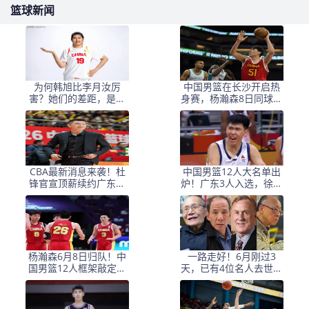
篮球新闻
为何韩旭比李月汝厉
中国男篮在长沙开启热
害？她们的差距，是张
身赛，杨瀚森8日同球队
子宇选秀顺位暴跌的原
会合
因
CBA最新消息来袭！杜
中国男篮12人大名单出
锋官宣顶薪续约广东男
炉！广东3人入选，徐昕
篮，杨鸣婉拒执教北控
国家队首秀，胡明轩轮
休
杨瀚森6月8日归队！中
一路走好！6月刚过3
国男篮12人框架敲定，
天，已有4位名人去世，
锋线王牌竟是他？
姚明等人发文悼念