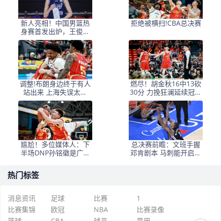
新人亮相！中国男篮热
拒绝被横扫!CBA总决赛
身赛首发出炉，王俊杰
领衔+徐昕坐镇禁区
调整!布朗身边终于有人
燃尽！胡金秋16中13砍
站出来 上海失误太多
30分 力挽狂澜延续冠军
+犯规困扰
悬念
尴尬！多位媒体人：下
总决赛前瞻：文班手握
半场DNP孙铭徽是广厦
邓肯剧本 马刺能开启新
最正确选择
时代吗？
热门标签
消息资讯
足球
比赛
1
比赛集锦
欧冠
NBA
比赛录像
篮球
CBA
球员
意甲