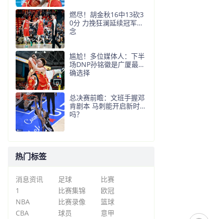
燃尽！胡金秋16中13砍3
0分 力挽狂澜延续冠军悬
念
尴尬！多位媒体人：下半
场DNP孙铭徽是广厦最正
确选择
总决赛前瞻：文班手握邓
肯剧本 马刺能开启新时代
吗？
热门标签
消息资讯
足球
比赛
1
比赛集锦
欧冠
NBA
比赛录像
篮球
CBA
球员
意甲