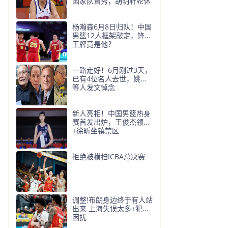
国家队首秀，胡明轩轮休
杨瀚森6月8日归队！中国
男篮12人框架敲定，锋线
王牌竟是他？
一路走好！6月刚过3天，
已有4位名人去世，姚明
等人发文悼念
新人亮相！中国男篮热身
赛首发出炉，王俊杰领衔
+徐昕坐镇禁区
拒绝被横扫!CBA总决赛
调整!布朗身边终于有人站
出来 上海失误太多+犯规
困扰