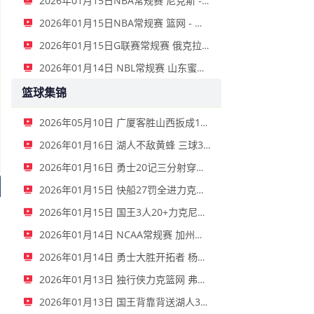
2026年01月15日NBA常规赛 尼克斯 - 国王 全场录像
2026年01月15日NBA常规赛 篮网 - 鹈鹕 全场录像
2026年01月15日G联赛常规赛 俄克拉荷马城蓝 - 撕裂之城混音 全场录像
2026年01月14日 NBL常规赛 山东蜜獾 VS 上海玄鸟 全场录像
篮球集锦
2026年05月10日 广厦客胜山西扳成1-1 胡金秋17+11 迪亚洛关键上篮不中
2026年01月16日 湖人不敌黄蜂 三球30+11&9记三分 东契奇39分 詹姆斯29+9+6
2026年01月16日 勇士20记三分射穿尼克斯！库里27+7 巴特勒32+8 穆迪三分9中7
2026年01月15日 快船27罚全进力克奇才迎来4连胜 哈登22+5+8 伦纳德33分4断
2026年01月15日 国王3人20+力克尼克斯 德罗赞里程碑 威少11助 布伦森伤退
2026年01月14日 NCAA常规赛 加州圣玛丽大学 82 - 68 旧金山大学 全场集锦
2026年01月14日 勇士大胜开拓者 杨瀚森3分2板 巴特勒16+6+5 库里9中2送11助
2026年01月13日 独行侠力克篮网 弗拉格27+5+5 克莱18分 小波特28+9
2026年01月13日 国王背靠背送湖人3连败 东契奇空砍42+7+8+4断 威少22+5+7