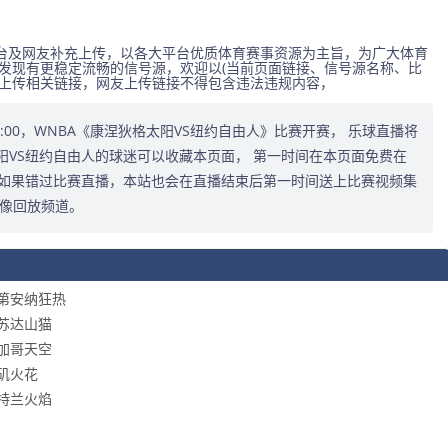
台及网友补充上传，以各大平台优质体育赛事资源为主旨，为广大体育
发现有更稳定流畅的信号源，欢迎以(当前页面链接、信号源名称、比
式上传相关链接，网友上传链接不得包含违法违规内容，
1:00:00，WNBA《康涅狄格太阳VS纽约自由人》比赛开赛， 乐球直播将
VS纽约自由人的球迷可以收藏本页面， 第一时间在本页面免费在
。如果错过比赛直播，本站也会在直播结束后第一时间送上比赛视频集
录像回放频道。
s印第安纳狂热
尼苏达山猫
芝加哥天空
杉矶火花
波特兰火焰