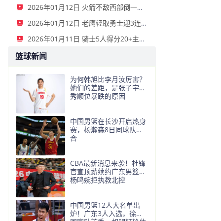
2026年01月12日 火箭不敌西部倒一国王遭遇3连败！申京复出19+9 阿门31+13+6
2026年01月12日 老鹰轻取勇士迎3连胜 约翰逊23+11+6 CJ首秀12分 库里31+5
2026年01月11日 骑士5人得分20+主场复仇森林狼 米切尔28+8 爱德华兹25+5
篮球新闻
为何韩旭比李月汝厉害？
她们的差距，是张子宇选
秀顺位暴跌的原因
中国男篮在长沙开启热身
赛，杨瀚森8日同球队会
合
CBA最新消息来袭！杜锋
官宣顶薪续约广东男篮，
杨鸣婉拒执教北控
中国男篮12人大名单出
炉！广东3人入选，徐昕