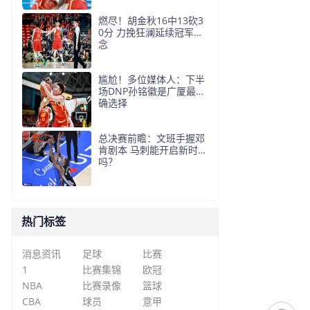
燃尽！胡金秋16中13砍3
0分 力挽狂澜延续冠军悬
念
尴尬！多位媒体人：下半
场DNP孙铭徽是广厦最正
确选择
总决赛前瞻：文班手握邓
肯剧本 马刺能开启新时代
吗？
热门标签
消息资讯
足球
比赛
1
比赛集锦
欧冠
NBA
比赛录像
篮球
CBA
球员
意甲