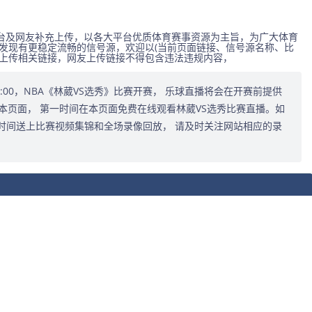
台及网友补充上传，以各大平台优质体育赛事资源为主旨，为广大体育
发现有更稳定流畅的信号源，欢迎以(当前页面链接、信号源名称、比
式上传相关链接，网友上传链接不得包含违法违规内容，
1:00:00，NBA《林葳VS选秀》比赛开赛， 乐球直播将会在开赛前提供
本页面， 第一时间在本页面免费在线观看林葳VS选秀比赛直播。如
时间送上比赛视频集锦和全场录像回放， 请及时关注网站相应的录