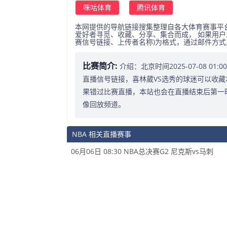
咪咕体育
腾讯体育
本网提供的导航链接搜集整理自各大体育赛事平
爱好者寻觅、收藏、分享、集合而成， 如果用户
赛信号链接、上传者名称)为格式，通过邮件方
比赛简介:
介绍：北京时间2025-07-08 0
直播信号链接，喜林葳VS选秀的球迷可以收藏
果错过比赛直播，本站也会在直播结束后第一
像回放频道。
NBA 相关直播赛事
06月06日 08:30 NBA总决赛G2 尼克斯vs马刺