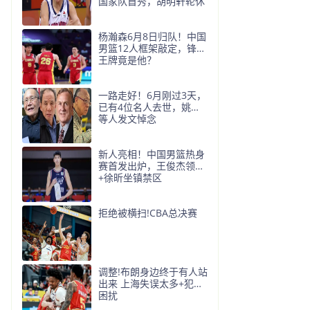
国家队首秀，胡明轩轮休
杨瀚森6月8日归队！中国
男篮12人框架敲定，锋线
王牌竟是他？
一路走好！6月刚过3天，
已有4位名人去世，姚明
等人发文悼念
新人亮相！中国男篮热身
赛首发出炉，王俊杰领衔
+徐昕坐镇禁区
拒绝被横扫!CBA总决赛
调整!布朗身边终于有人站
出来 上海失误太多+犯规
困扰