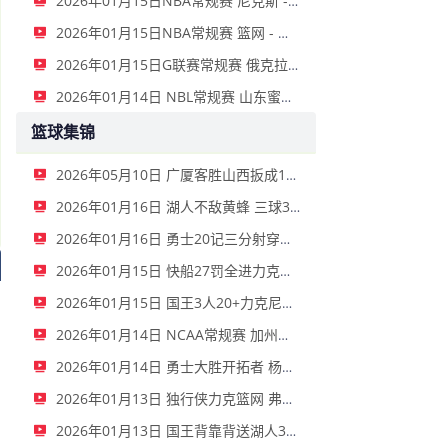
2026年01月15日NBA常规赛 尼克斯 - 国王 全场录像
2026年01月15日NBA常规赛 篮网 - 鹈鹕 全场录像
2026年01月15日G联赛常规赛 俄克拉荷马城蓝 - 撕裂之城混音 全场录像
2026年01月14日 NBL常规赛 山东蜜獾 VS 上海玄鸟 全场录像
篮球集锦
2026年05月10日 广厦客胜山西扳成1-1 胡金秋17+11 迪亚洛关键上篮不中
2026年01月16日 湖人不敌黄蜂 三球30+11&9记三分 东契奇39分 詹姆斯29+9+6
2026年01月16日 勇士20记三分射穿尼克斯！库里27+7 巴特勒32+8 穆迪三分9中7
2026年01月15日 快船27罚全进力克奇才迎来4连胜 哈登22+5+8 伦纳德33分4断
2026年01月15日 国王3人20+力克尼克斯 德罗赞里程碑 威少11助 布伦森伤退
2026年01月14日 NCAA常规赛 加州圣玛丽大学 82 - 68 旧金山大学 全场集锦
2026年01月14日 勇士大胜开拓者 杨瀚森3分2板 巴特勒16+6+5 库里9中2送11助
2026年01月13日 独行侠力克篮网 弗拉格27+5+5 克莱18分 小波特28+9
2026年01月13日 国王背靠背送湖人3连败 东契奇空砍42+7+8+4断 威少22+5+7