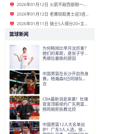
2026年01月12日 火箭不敌西部倒一国王遭遇3连败！申京复出19+9 阿门31+13+6
2026年01月12日 老鹰轻取勇士迎3连胜 约翰逊23+11+6 CJ首秀12分 库里31+5
2026年01月11日 骑士5人得分20+主场复仇森林狼 米切尔28+8 爱德华兹25+5
篮球新闻
为何韩旭比李月汝厉害？
她们的差距，是张子宇选
秀顺位暴跌的原因
中国男篮在长沙开启热身
赛，杨瀚森8日同球队会
合
CBA最新消息来袭！杜锋
官宣顶薪续约广东男篮，
杨鸣婉拒执教北控
中国男篮12人大名单出
炉！广东3人入选，徐昕