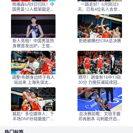
杨瀚森6月8日归队！中
一路走好！6月刚过3
国男篮12人框架敲定，
天，已有4位名人去世，
锋线王牌竟是他？
姚明等人发文悼念
新人亮相！中国男篮热
拒绝被横扫!CBA总决赛
身赛首发出炉，王俊杰
领衔+徐昕坐镇禁区
调整!布朗身边终于有人
燃尽！胡金秋16中13砍
站出来 上海失误太多
30分 力挽狂澜延续冠军
+犯规困扰
悬念
尴尬！多位媒体人：下
总决赛前瞻：文班手握
半场DNP孙铭徽是广厦
邓肯剧本 马刺能开启新
最正确选择
时代吗？
热门标签