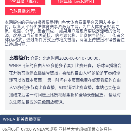
688直播（推荐）
飞速直播【美女解说】
飞球直播(推荐)
本网提供的导航链接搜集整理自各大体育赛事平台及网友补充上
传，以各大平台优质体育赛事资源为主旨，为广大体育爱好者寻
觅、收藏、分享、集合而成， 如果用户发现有更稳定流畅的信号
源，欢迎以(当前页面链接、信号源名称、比赛信号链接、上传者名
称)为格式，通过邮件方式上传相关链接，网友上传链接不得包含违
法违规内容，
比赛简介:
介绍：北京时间2026-06-04 07:30:00，
WNBA《纽约自由人VS多伦多节奏》比赛开赛， 乐球直播将会
在开赛前提供直播信号链接，喜纽约自由人VS多伦多节奏的球
迷可以收藏本页面， 第一时间在本页面免费在线观看纽约自由
人VS多伦多节奏比赛直播。如果错过比赛直播，本站也会在直
播结束后第一时间送上比赛视频集锦和全场录像回放， 请及时
关注网站相应的录像回放频道。
WNBA 相关直播赛事
06月05日 07:00 WNBA常规赛 亚特兰大梦想vs印第安纳狂热