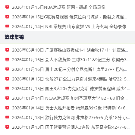
2026年01月15日NBA常规赛 篮网 - 鹈鹕 全场录像
2026年01月15日G联赛常规赛 俄克拉荷马城蓝 - 撕裂之城混音 全场录像
2026年01月14日 NBL常规赛 山东蜜獾 VS 上海玄鸟 全场录像
篮球集锦
2026年05月10日 广厦客胜山西扳成1-1 胡金秋17+11 迪亚洛关键上篮不中
2026年01月16日 湖人不敌黄蜂 三球30+11&9记三分 东契奇39分 詹姆斯29+9+6
2026年01月16日 勇士20记三分射穿尼克斯！库里27+7 巴特勒32+8 穆迪三分9中7
2026年01月15日 快船27罚全进力克奇才迎来4连胜 哈登22+5+8 伦纳德33分4断
2026年01月15日 国王3人20+力克尼克斯 德罗赞里程碑 威少11助 布伦森伤退
2026年01月14日 NCAA常规赛 加州圣玛丽大学 82 - 68 旧金山大学 全场集锦
2026年01月14日 勇士大胜开拓者 杨瀚森3分2板 巴特勒16+6+5 库里9中2送11助
2026年01月13日 独行侠力克篮网 弗拉格27+5+5 克莱18分 小波特28+9
2026年01月13日 国王背靠背送湖人3连败 东契奇空砍42+7+8+4断 威少22+5+7