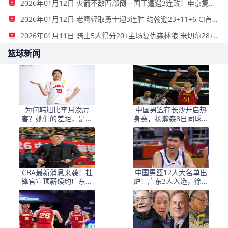
2026年01月12日 火箭不敌西部倒一国王遭遇3连败！申京复出19+9 阿门31+13+6
2026年01月12日 老鹰轻取勇士迎3连胜 约翰逊23+11+6 CJ首秀12分 库里31+5
2026年01月11日 骑士5人得分20+主场复仇森林狼 米切尔28+8 爱德华兹25+5
篮球新闻
为何韩旭比李月汝厉
中国男篮在长沙开启热
害？她们的差距，是张
身赛，杨瀚森8日同球队
子宇选秀顺位暴跌的原
会合
因
CBA最新消息来袭！杜
中国男篮12人大名单出
锋官宣顶薪续约广东男
炉！广东3人入选，徐昕
篮，杨鸣婉拒执教北控
国家队首秀，胡明轩轮
休