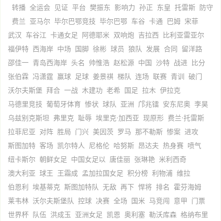
转播
全运会
见证
平台
樊振东
影响力
孙正
东皇
托雷斯
防守
费兰
亚马尔
毕尔巴鄂竞技
毕尔巴鄂
车谷
卡通
巴姆
宋菲
武汉
车谷江
卡通女足
阿德耶米
双响炮
吉拉西
比利亚雷亚尔
福伊特
西海岸
中场
国脚
徐彬
球员
狼队
发展
合同
留洋路
邵佳一
青岛西海岸
头名
帅惟浩
赵松源
中国
沙特
战进
比分
张伯霖
冯潇霆
赢球
足球
姜景祺
梯队
连场
联赛
青训
破门
沃尔夫斯堡
拜合
一战
木建功
老希
国足
拉木
伊拉克
马德里竞技
葡萄牙体育
惨状
球队
亚洲
邝兆镭
安东尼奥
李昊
乌兹别克斯坦
弗里克
耻辱
埃里克·加西亚
现原形
费兰·托雷斯
拉菲尼亚
对阵
胜局
门兴
美因茨
罗马
那不勒斯
惨案
进攻
斯图加特
客场
凯尔特人
尼格伦
哈努斯
昂达夫
热身赛
喷气
纽卡斯尔
朝鲜女足
中国女足以
唐佳丽
张琳艳
米利西奇
澳大利亚
球王
王霜成
孟加拉国女足
积分榜
利物浦
维拉
伯恩利
埃基蒂克
斯图加特队
无敌
再下
悍将
排名
霍芬海姆
莱韦林
沃尔夫斯堡队
控球
决赛
全场
国米
马竞闯
意甲
门票
世界杯
队伍
洪成玉
亚洲女足
凯恩
奥利塞
勒沃库森
格纳布里