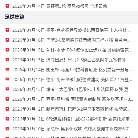
2026年01月14日 意杯第3轮 罗马vs都灵 全场录像
足球集锦
2026年01月16日 德甲-克劳德世界波柳比西奇绝平 十人柏林联合1-1奥格斯堡
2026年01月16日 巴萨2-0桑坦德竞技晋级国王杯八强 费兰单刀球破门亚马尔建功
2026年01月15日 葡杯-本菲卡0-1波尔图止步八强 贝德纳雷克制胜帕夫利季斯失良机
2026年01月15日 爆冷出局！皇马2-3遭西乙队阿尔瓦塞特补时绝杀 无缘国王杯8强
2026年01月14日 国王杯-马竞1-0拉科鲁尼亚 格列兹曼十分角任意球破门+远射中横梁
2026年01月14日 德甲-阿米里破门威德默建功 美因茨2-1海登海姆
2026年01月13日 爆冷！大巴黎0-1巴黎FC止步法国杯32强 登贝莱失单刀埃梅里中框
2026年01月13日 西甲-马科斯·阿隆索点射制胜 塞尔塔客场1-0塞维利亚
2026年01月12日 新年首冠！巴萨3-2皇马卫冕西超杯 拉菲尼亚双响维尼修斯一条龙
2026年01月12日 6轮连胜终结！国米2-2那不勒斯 麦克托米奈双响恰20点射孔蒂染红
2026年01月10日 足总杯-奥多伊双响 点球大战诺丁汉森林6-7雷克瑟姆