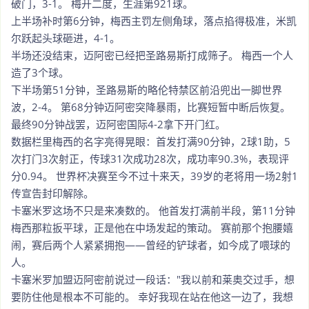
破门，3-1。 梅开二度，生涯第921球。
上半场补时第6分钟，梅西主罚左侧角球，落点掐得极准，米凯
尔跃起头球砸进，4-1。
半场还没结束，迈阿密已经把圣路易斯打成筛子。 梅西一个人
造了3个球。
下半场第51分钟，圣路易斯的略伦特禁区前沿兜出一脚世界
波，2-4。 第68分钟迈阿密突降暴雨，比赛短暂中断后恢复。
最终90分钟战罢，迈阿密国际4-2拿下开门红。
数据栏里梅西的名字亮得晃眼：首发打满90分钟，2球1助，5
次打门3次射正，传球31次成功28次，成功率90.3%，表现评
分0.94。 世界杯决赛至今不过十来天，39岁的老将用一场2射1
传宣告封印解除。
卡塞米罗这场不只是来凑数的。 他首发打满前半段，第11分钟
梅西那粒扳平球，正是他在中场发起的策动。 赛前那个抱腰嬉
闹，赛后两个人紧紧拥抱——曾经的铲球者，如今成了喂球的
人。
卡塞米罗加盟迈阿密前说过一段话："我以前和莱奥交过手，想
要防住他是根本不可能的。 幸好我现在站在他这一边了，我想