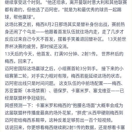
继续享受这个时刻。 "他还坦承，离开曼联时意大利和其他联赛
都有邀约，但他选了迈阿密，"就是为和最优秀的球员一起踢
球，帮他赢球"。
这场比赛之前，梅西8月2日那场其实是替补身份出战，赛前热
身还闹了个乌龙——他跟着首发队伍就往场内走，走了几步才
反应过来自己今天不首发，摆着手笑着退回替补区。 13天前世
界杯决赛的疲劳，那时候还没消。
13天后的今天，他首发、打满90分钟、2射1传。 世界杯后的
梅西，回来了。
迈阿密国际这场赢球之后，小组赛首轮3分到手。 接下来的小
组赛第二轮，对手实力相对有限，梅西若能延续这场的状态，
迈阿密出线只是时间问题。 这支队伍的中前场配置——梅西、
苏亚雷斯（本场禁赛）、德保罗、卡塞米罗、塞戈维亚——已
经是联盟杯争冠级别。
网感预测一下：卡塞米罗和梅西的"抱腰名场面"大概率会成为
这届联盟杯传播度最高的场外花絮，"胖虎"从西甲硬刚梅西到
迈阿密给梅西系鞋带，这种反差足够剪出一百个短视频。
话说回来，你更想看梅西继续刷2射1传的数据，还是想看卡塞