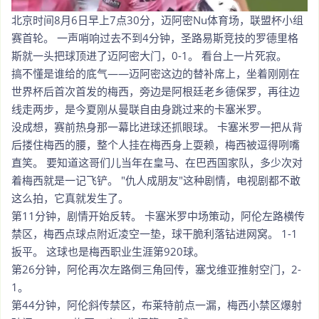
北京时间8月6日早上7点30分，迈阿密Nu体育场，联盟杯小组
赛首轮。 一声哨响过去不到4分钟，圣路易斯竞技的罗德里格
斯就一头把球顶进了迈阿密大门，0-1。 看台上一片死寂。
搞不懂是谁给的底气——迈阿密这边的替补席上，坐着刚刚在
世界杯后首次首发的梅西，旁边是阿根廷老乡德保罗，再往边
线走两步，是今夏刚从曼联自由身跳过来的卡塞米罗。
没成想，赛前热身那一幕比进球还抓眼球。 卡塞米罗一把从背
后搂住梅西的腰，整个人挂在梅西身上耍赖，梅西被逗得咧嘴
直笑。 要知道这哥们儿当年在皇马、在巴西国家队，多少次对
着梅西就是一记飞铲。 "仇人成朋友"这种剧情，电视剧都不敢
这么拍，它真就发生了。
第11分钟，剧情开始反转。 卡塞米罗中场策动，阿伦左路横传
禁区，梅西点球点附近凌空一垫，球干脆利落钻进网窝。 1-1
扳平。 这球也是梅西职业生涯第920球。
第26分钟，阿伦再次左路倒三角回传，塞戈维亚推射空门，2-
1。
第44分钟，阿伦斜传禁区，布莱特前点一漏，梅西小禁区爆射