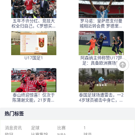
五年不许分红、竞技大
罗马诺：皇萨愿支付曼
权全归自己，C罗想买曼
城相近转会费 罗德里有
联的要求，比格雷泽还
最终决定权
要狠得多
U17国足1
阿森纳主帅称赞U17国
足：具备欧洲赛场实
力，两位球员特别突出
泰山终迎惊喜！仅次于
泰国足球场遭雷击，一2
陈蒲谢文能，21岁青妖
4岁球员被击中身亡，身
崛起，未来国足新锋
边多人倒地，至少9人受
线！
伤，警方介入调查
热门标签
消息资讯
足球
比赛
1
欧冠
比赛集锦
NBA
球员