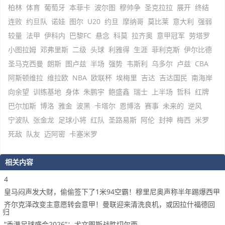
柏林
体育
葡萄牙
本菲卡
波尔图
穆帅争
圣克拉拉
展开
终结
连败
约旦队
诺娃
图尔
U20
约旦
摩纳哥
莫比莱
意大利
强弱
较量
法甲
伊科内
巴黎FC
悬念
科莫
拉齐奥
意甲冠军
劳塔罗
小图拉姆
邓弗里斯
二级
头球
利雅得
生涯
菲利克斯
伊尔比德
圣马克西曼
朗斯
图卢兹
半场
强势
韦斯利
乌多尔
卢兹
CBA
阿斯顿维拉
维拉欧
NBA
欧联杯
埃梅里
吉达
吉达国民
南海岸
向余望
训练基地
身体
朱鹏宇
鲍盛鑫
瑞士
上半场
哲科
红牌
巴尔加斯
博洛
雅金
波黑
卡塔尔
恩博洛
赛事
未来的
逆风
宁波队
张金龙
足球小将
红队
圣路易斯
阿伦
封神
梅西
米罗
死敌
队友
迈阿密
卡塞米罗
相关内容
4
皇马闷声发大财，偷偷签下了1米94空霸！穆里尼奥声称半年踢爆西甲
齐尔克泽改变主意愿转会意甲！曼联迎来清洗良机，或因拉什福德回
归
“香港足球盛会2026”：尤文图斯战胜切尔西