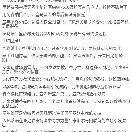
英超最强中场天团出炉？阿森纳7500万镑签吉马良斯，赖斯不孤单了
用阿森纳抬个价，皇马留人的背后有没有猫腻
五年不许分红、竞技大权全归自己，C罗想买曼联的要求，比格雷泽还
要狠得多
罗马诺：皇萨愿支付曼城相近转会费 罗德里有最终决定权
U17国足1
阿森纳主帅称赞U17国足：具备欧洲赛场实力，两位球员特别突出
泰山终迎惊喜！仅次于陈蒲谢文能，21岁青妖崛起，未来国足新锋
线！
泰国足球场遭雷击，一24岁球员被击中身亡，身边多人倒地，至少9人
受伤，警方介入调查
U17国足VS勒沃库森：442稳扎稳打，何思凡邝兆镭领衔，赵松源冲锋
7场24球，基利安真实年龄引发质疑，前国脚毛剑卿称造假很正常
青岛德比再现经典，西海岸直升第二，亚冠梦想近在咫尺
汗水落地终有回响！彭毕二老离开山东持续高光，支持郑智以教练身份
征战亚冠
塞尔维亚足协撤回对因凡蒂诺连任国际足联主席的支持
因凡蒂诺在亚足联支持者中寻求力量：卡塔尔与阿联酋的立场引发关
注