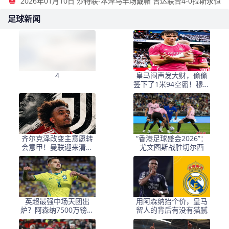
2026年01月10日 沙特联-本泽马半场戴帽 吉达联合4-0拉斯永恒
足球新闻
4
皇马闷声发大财，偷偷
签下了1米94空霸！穆里
尼奥声称半年踢爆西甲
齐尔克泽改变主意愿转
“香港足球盛会2026”：
会意甲！曼联迎来清洗
尤文图斯战胜切尔西
良机，或因拉什福德回
归
英超最强中场天团出
用阿森纳抬个价，皇马
炉？阿森纳7500万镑签
留人的背后有没有猫腻
吉马良斯，赖斯不孤单
了