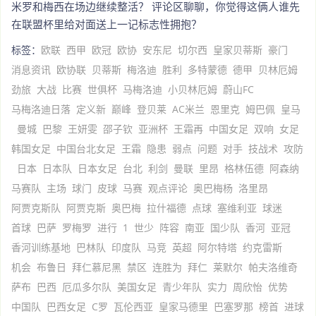
米罗和梅西在场边继续整活？ 评论区聊聊，你觉得这俩人谁先
在联盟杯里给对面送上一记标志性拥抱？
标签：
欧联
西甲
欧冠
欧协
安东尼
切尔西
皇家贝蒂斯
豪门
消息资讯
欧协联
贝蒂斯
梅洛迪
胜利
多特蒙德
德甲
贝林厄姆
劲旅
大战
比赛
世俱杯
马梅洛迪
小贝林厄姆
蔚山FC
马梅洛迪日落
定义新
巅峰
登贝莱
AC米兰
恩里克
姆巴佩
皇马
曼城
巴黎
王妍雯
邵子钦
亚洲杯
王霜再
中国女足
双响
女足
韩国女足
中国台北女足
王霜
隐患
弱点
问题
对手
技战术
攻防
日本
日本队
日本女足
台北
利剑
曼联
里昂
格林伍德
阿森纳
马赛队
主场
球门
皮球
马赛
观点评论
奥巴梅杨
洛里昂
阿贾克斯队
阿贾克斯
奥巴梅
拉什福德
点球
塞维利亚
球迷
首球
巴萨
罗梅罗
进行
1
世少
阵容
南亚
国少队
香河
亚冠
香河训练基地
巴林队
印度队
马竞
英超
阿尔特塔
约克雷斯
机会
布鲁日
拜仁慕尼黑
禁区
连胜为
拜仁
莱默尔
帕夫洛维奇
萨布
巴西
厄瓜多尔队
美国女足
青少年队
实力
周欣怡
优势
中国队
巴西女足
C罗
瓦伦西亚
皇家马德里
巴塞罗那
榜首
进球