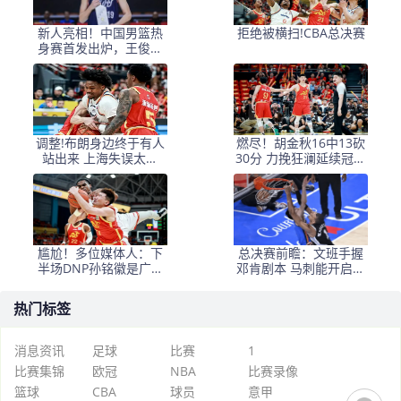
新人亮相！中国男篮热
拒绝被横扫!CBA总决赛
身赛首发出炉，王俊杰
领衔+徐昕坐镇禁区
调整!布朗身边终于有人
燃尽！胡金秋16中13砍
站出来 上海失误太多
30分 力挽狂澜延续冠军
+犯规困扰
悬念
尴尬！多位媒体人：下
总决赛前瞻：文班手握
半场DNP孙铭徽是广厦
邓肯剧本 马刺能开启新
最正确选择
时代吗？
热门标签
消息资讯
足球
比赛
1
比赛集锦
欧冠
NBA
比赛录像
篮球
CBA
球员
意甲