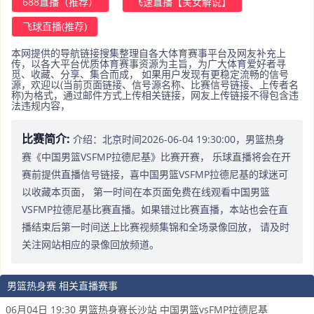
688直播（推荐）
飞速直播【美女解说】
飞球直播(推荐)
本网提供的导航链接搜集整理自各大体育赛事平台及网友补充上
传，以各大平台优质体育赛事资源为主旨，为广大体育爱好者寻
觅、收藏、分享、集合而成， 如果用户发现有更稳定流畅的信号
源，欢迎以(当前页面链接、信号源名称、比赛信号链接、上传者名
称)为格式，通过邮件方式上传相关链接，网友上传链接不得包含违
法违规内容，
比赛简介:
介绍：北京时间2026-06-04 19:30:00，男篮热身
赛《中国男篮VSFMP拉德尼基》比赛开赛， 乐球直播将会在开
赛前提供直播信号链接，喜中国男篮VSFMP拉德尼基的球迷可
以收藏本页面， 第一时间在本页面免费在线观看中国男篮
VSFMP拉德尼基比赛直播。如果错过比赛直播，本站也会在直
播结束后第一时间送上比赛视频集锦和全场录像回放， 请及时
关注网站相应的录像回放频道。
男篮热身赛 相关直播赛事
06月04日 19:30 男篮热身赛长沙站 中国男篮vsFMP拉德尼基