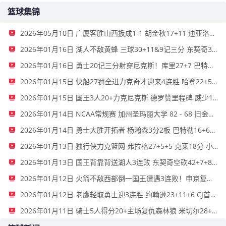
篮球集锦
2026年05月10日 广厦客胜山西扳成1-1 胡金秋17+11 迪亚洛关键上篮不中
2026年01月16日 湖人不敌黄蜂 三球30+11&9记三分 东契奇39分 詹姆斯29+9+6
2026年01月16日 勇士20记三分射穿尼克斯！库里27+7 巴特勒32+8 穆迪三分9中7
2026年01月15日 快船27罚全进力克奇才迎来4连胜 哈登22+5+8 伦纳德33分4断
2026年01月15日 国王3人20+力克尼克斯 德罗赞里程碑 威少11助 布伦森伤退
2026年01月14日 NCAA常规赛 加州圣玛丽大学 82 - 68 旧金山大学 全场集锦
2026年01月14日 勇士大胜开拓者 杨瀚森3分2板 巴特勒16+6+5 库里9中2送11助
2026年01月13日 独行侠力克篮网 弗拉格27+5+5 克莱18分 小波特28+9
2026年01月13日 国王背靠背送湖人3连败 东契奇空砍42+7+8+4断 威少22+5+7
2026年01月12日 火箭不敌西部倒一国王遭遇3连败！申京复出19+9 阿门31+13+6
2026年01月12日 老鹰轻取勇士迎3连胜 约翰逊23+11+6 CJ首秀12分 库里31+5
2026年01月11日 骑士5人得分20+主场复仇森林狼 米切尔28+8 爱德华兹25+5