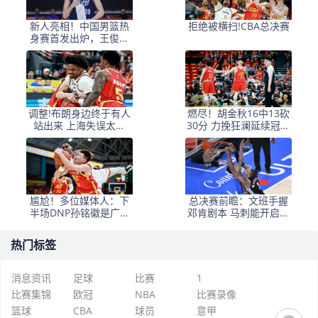
新人亮相！中国男篮热
拒绝被横扫!CBA总决赛
身赛首发出炉，王俊杰
领衔+徐昕坐镇禁区
调整!布朗身边终于有人
燃尽！胡金秋16中13砍
站出来 上海失误太多
30分 力挽狂澜延续冠军
+犯规困扰
悬念
尴尬！多位媒体人：下
总决赛前瞻：文班手握
半场DNP孙铭徽是广厦
邓肯剧本 马刺能开启新
最正确选择
时代吗？
热门标签
消息资讯
足球
比赛
1
比赛集锦
欧冠
NBA
比赛录像
篮球
CBA
球员
意甲