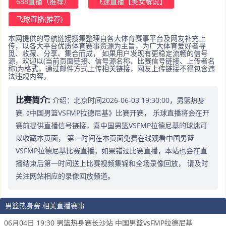
688直播（推荐）
飞速直播【美女解说】
飞球直播(推荐)
本网提供的导航链接搜集整理自各大体育赛事平台及网友补充上
传，以各大平台优质体育赛事资源为主旨，为广大体育爱好者寻
觅、收藏、分享、集合而成， 如果用户发现有更稳定流畅的信号
源，欢迎以(当前页面链接、信号源名称、比赛信号链接、上传者名
称)为格式，通过邮件方式上传相关链接，网友上传链接不得包含违
法违规内容，
比赛简介:
介绍：北京时间2026-06-03 19:30:00，男篮热身
赛《中国男篮VSFMP拉德尼基》比赛开赛， 乐球直播将会在开
赛前提供直播信号链接，喜中国男篮VSFMP拉德尼基的球迷可
以收藏本页面， 第一时间在本页面免费在线观看中国男篮
VSFMP拉德尼基比赛直播。如果错过比赛直播，本站也会在直
播结束后第一时间送上比赛视频集锦和全场录像回放， 请及时
关注网站相应的录像回放频道。
男篮热身赛 相关直播赛事
06月04日 19:30 男篮热身赛长沙站 中国男篮vsFMP拉德尼基