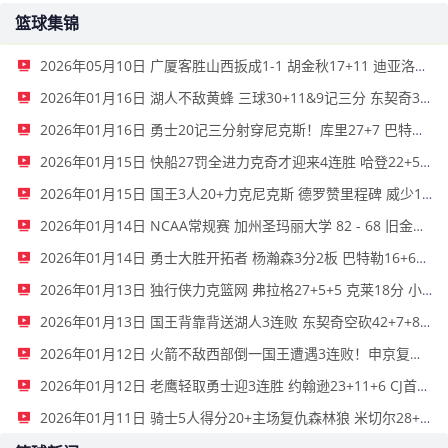
篮球集锦
2026年05月10日 广厦客胜山西扳成1-1 胡金秋17+11 迪亚洛关键上篮不中
2026年01月16日 湖人不敌黄蜂 三球30+11&9记三分 东契奇39分 詹姆斯29+9+6
2026年01月16日 勇士20记三分射穿尼克斯！库里27+7 巴特勒32+8 穆迪三分9中7
2026年01月15日 快船27罚全进力克奇才迎来4连胜 哈登22+5+8 伦纳德33分4断
2026年01月15日 国王3人20+力克尼克斯 德罗赞里程碑 威少11助 布伦森伤退
2026年01月14日 NCAA常规赛 加州圣玛丽大学 82 - 68 旧金山大学 全场集锦
2026年01月14日 勇士大胜开拓者 杨瀚森3分2板 巴特勒16+6+5 库里9中2送11助
2026年01月13日 独行侠力克篮网 弗拉格27+5+5 克莱18分 小波特28+9
2026年01月13日 国王背靠背送湖人3连败 东契奇空砍42+7+8+4断 威少22+5+7
2026年01月12日 火箭不敌西部倒一国王遭遇3连败！申京复出19+9 阿门31+13+6
2026年01月12日 老鹰轻取勇士迎3连胜 约翰逊23+11+6 CJ首秀12分 库里31+5
2026年01月11日 骑士5人得分20+主场复仇森林狼 米切尔28+8 爱德华兹25+5