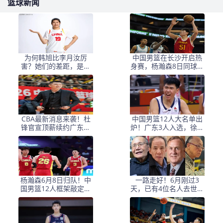
篮球新闻
为何韩旭比李月汝厉
中国男篮在长沙开启热
害？她们的差距，是张
身赛，杨瀚森8日同球队
子宇选秀顺位暴跌的原
会合
因
CBA最新消息来袭！杜
中国男篮12人大名单出
锋官宣顶薪续约广东男
炉！广东3人入选，徐昕
篮，杨鸣婉拒执教北控
国家队首秀，胡明轩轮
休
杨瀚森6月8日归队！中
一路走好！6月刚过3
国男篮12人框架敲定，
天，已有4位名人去世，
锋线王牌竟是他？
姚明等人发文悼念