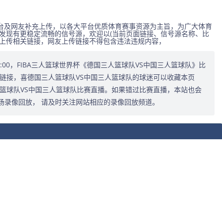
台及网友补充上传，以各大平台优质体育赛事资源为主旨，为广大体育
发现有更稳定流畅的信号源，欢迎以(当前页面链接、信号源名称、比
式上传相关链接，网友上传链接不得包含违法违规内容，
3:30:00，FIBA三人篮球世界杯《德国三人篮球队VS中国三人篮球队》比
链接，喜德国三人篮球队VS中国三人篮球队的球迷可以收藏本页
篮球队VS中国三人篮球队比赛直播。如果错过比赛直播，本站也会
场录像回放， 请及时关注网站相应的录像回放频道。