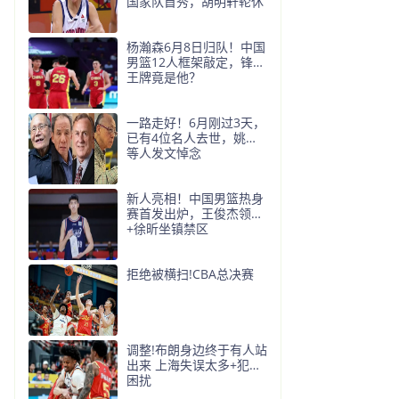
国家队首秀，胡明轩轮休
杨瀚森6月8日归队！中国
男篮12人框架敲定，锋线
王牌竟是他？
一路走好！6月刚过3天，
已有4位名人去世，姚明
等人发文悼念
新人亮相！中国男篮热身
赛首发出炉，王俊杰领衔
+徐昕坐镇禁区
拒绝被横扫!CBA总决赛
调整!布朗身边终于有人站
出来 上海失误太多+犯规
困扰