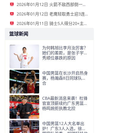
2026年01月12日 火箭不敌西部倒一国王遭遇3连败！申京复出19+9 阿门31+13+6
2026年01月12日 老鹰轻取勇士迎3连胜 约翰逊23+11+6 CJ首秀12分 库里31+5
2026年01月11日 骑士5人得分20+主场复仇森林狼 米切尔28+8 爱德华兹25+5
篮球新闻
为何韩旭比李月汝厉害？
她们的差距，是张子宇选
秀顺位暴跌的原因
中国男篮在长沙开启热身
赛，杨瀚森8日同球队会
合
CBA最新消息来袭！杜锋
官宣顶薪续约广东男篮，
杨鸣婉拒执教北控
中国男篮12人大名单出
炉！广东3人入选，徐昕