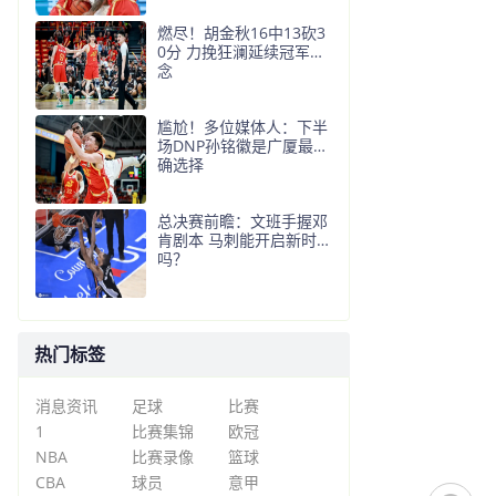
燃尽！胡金秋16中13砍3
0分 力挽狂澜延续冠军悬
念
尴尬！多位媒体人：下半
场DNP孙铭徽是广厦最正
确选择
总决赛前瞻：文班手握邓
肯剧本 马刺能开启新时代
吗？
热门标签
消息资讯
足球
比赛
1
比赛集锦
欧冠
NBA
比赛录像
篮球
CBA
球员
意甲