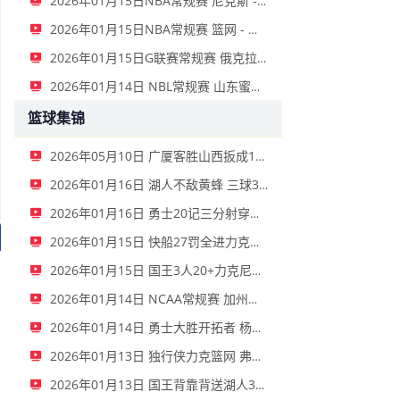
2026年01月15日NBA常规赛 尼克斯 - 国王 全场录像
2026年01月15日NBA常规赛 篮网 - 鹈鹕 全场录像
2026年01月15日G联赛常规赛 俄克拉荷马城蓝 - 撕裂之城混音 全场录像
2026年01月14日 NBL常规赛 山东蜜獾 VS 上海玄鸟 全场录像
篮球集锦
2026年05月10日 广厦客胜山西扳成1-1 胡金秋17+11 迪亚洛关键上篮不中
2026年01月16日 湖人不敌黄蜂 三球30+11&9记三分 东契奇39分 詹姆斯29+9+6
2026年01月16日 勇士20记三分射穿尼克斯！库里27+7 巴特勒32+8 穆迪三分9中7
2026年01月15日 快船27罚全进力克奇才迎来4连胜 哈登22+5+8 伦纳德33分4断
2026年01月15日 国王3人20+力克尼克斯 德罗赞里程碑 威少11助 布伦森伤退
2026年01月14日 NCAA常规赛 加州圣玛丽大学 82 - 68 旧金山大学 全场集锦
2026年01月14日 勇士大胜开拓者 杨瀚森3分2板 巴特勒16+6+5 库里9中2送11助
2026年01月13日 独行侠力克篮网 弗拉格27+5+5 克莱18分 小波特28+9
2026年01月13日 国王背靠背送湖人3连败 东契奇空砍42+7+8+4断 威少22+5+7