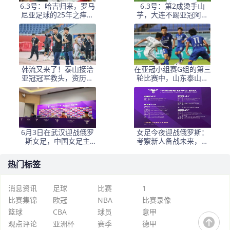
6.3号：哈吉归来，罗马
6.3号：第2成烫手山
尼亚足球的25年之痒能
芋，大连不踢亚冠阿奇
解么？
+马莱莱没必要换练好新
星更重要
韩流又来了！泰山接洽
在亚冠小组赛G组的第三
亚冠冠军教头，资历与
轮比赛中，山东泰山客
名气全面压过徐正源
场挑战韩国球队仁
6月3日在武汉迎战俄罗
女足今夜迎战俄罗斯：
斯女足，中国女足主
考察新人备战未来，古
帅：“这是很好的挑战!”
雅沙退役展玫瑰情怀
热门标签
消息资讯
足球
比赛
1
比赛集锦
欧冠
NBA
比赛录像
篮球
CBA
球员
意甲
观点评论
亚洲杯
赛季
德甲