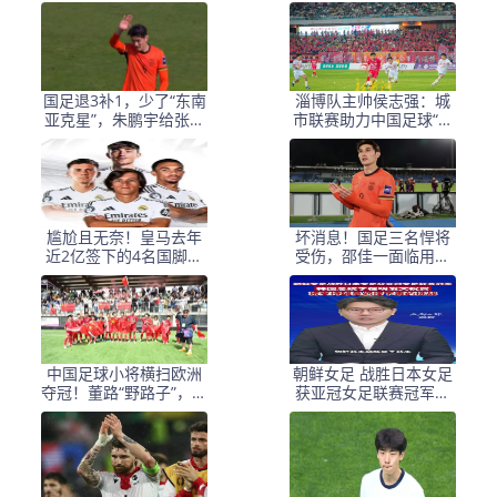
国足退3补1，少了“东南
淄博队主帅侯志强：城
亚克星”，朱鹏宇给张玉
市联赛助力中国足球“基
宁当替补 防线不稳
础建设”｜专访
尴尬且无奈！皇马去年
坏消息！国足三名悍将
近2亿签下的4名国脚新
受伤，邵佳一面临用人
援，今夏均无缘世界杯
荒，武磊也难出场
中国足球小将横扫欧洲
朝鲜女足 战胜日本女足
夺冠！董路“野路子”，撕
获亚冠女足联赛冠军李
开了谁的遮羞布？
在明 发文祝贺