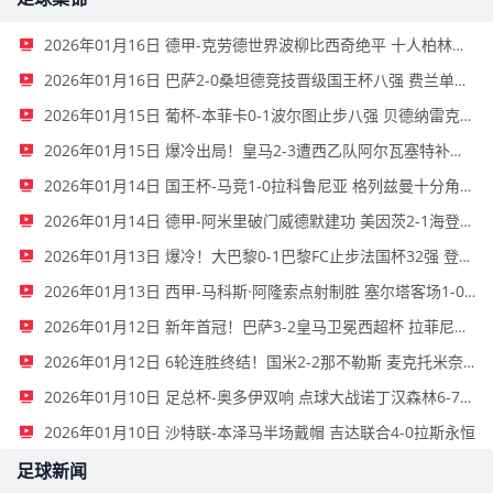
2026年01月16日 德甲-克劳德世界波柳比西奇绝平 十人柏林联合1-1奥格斯堡
2026年01月16日 巴萨2-0桑坦德竞技晋级国王杯八强 费兰单刀球破门亚马尔建功
2026年01月15日 葡杯-本菲卡0-1波尔图止步八强 贝德纳雷克制胜帕夫利季斯失良机
2026年01月15日 爆冷出局！皇马2-3遭西乙队阿尔瓦塞特补时绝杀 无缘国王杯8强
2026年01月14日 国王杯-马竞1-0拉科鲁尼亚 格列兹曼十分角任意球破门+远射中横梁
2026年01月14日 德甲-阿米里破门威德默建功 美因茨2-1海登海姆
2026年01月13日 爆冷！大巴黎0-1巴黎FC止步法国杯32强 登贝莱失单刀埃梅里中框
2026年01月13日 西甲-马科斯·阿隆索点射制胜 塞尔塔客场1-0塞维利亚
2026年01月12日 新年首冠！巴萨3-2皇马卫冕西超杯 拉菲尼亚双响维尼修斯一条龙
2026年01月12日 6轮连胜终结！国米2-2那不勒斯 麦克托米奈双响恰20点射孔蒂染红
2026年01月10日 足总杯-奥多伊双响 点球大战诺丁汉森林6-7雷克瑟姆
2026年01月10日 沙特联-本泽马半场戴帽 吉达联合4-0拉斯永恒
足球新闻