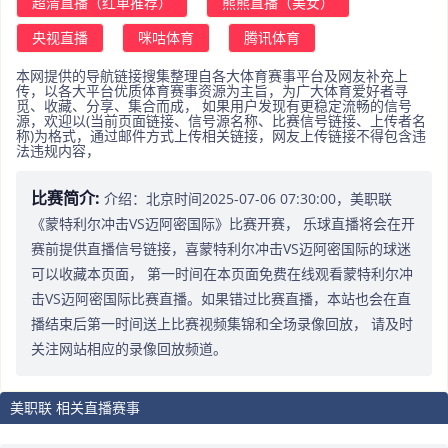
超清直播（红单推荐）
熊熊直播（美女）
央视直播
咪咕体育
腾讯体育
本网提供的导航链接搜集整理自各大体育赛事平台及网友补充上
传，以各大平台优质体育赛事资源为主旨，为广大体育爱好者寻
觅、收藏、分享、集合而成， 如果用户发现有更稳定流畅的信号
源，欢迎以(当前页面链接、信号源名称、比赛信号链接、上传者名
称)为格式，通过邮件方式上传相关链接，网友上传链接不得包含违
法违规内容，
比赛简介:
介绍：北京时间2025-07-06 07:30:00，美职联
《蒙特利尔冲击VS迈阿密国际》比赛开赛， 乐球直播将会在开
赛前提供直播信号链接，喜蒙特利尔冲击VS迈阿密国际的球迷
可以收藏本页面， 第一时间在本页面免费在线观看蒙特利尔冲
击VS迈阿密国际比赛直播。如果错过比赛直播，本站也会在直
播结束后第一时间送上比赛视频集锦和全场录像回放， 请及时
关注网站相应的录像回放频道。
美职联 相关直播赛事