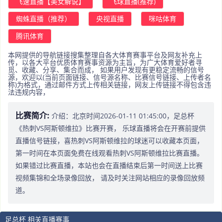
飞速直播【美女解说】
飞球直播(推荐)
蜘蛛直播（推荐）
央视直播
咪咕体育
腾讯体育
本网提供的导航链接搜集整理自各大体育赛事平台及网友补充上
传，以各大平台优质体育赛事资源为主旨，为广大体育爱好者寻
觅、收藏、分享、集合而成， 如果用户发现有更稳定流畅的信号
源，欢迎以(当前页面链接、信号源名称、比赛信号链接、上传者名
称)为格式，通过邮件方式上传相关链接，网友上传链接不得包含违
法违规内容，
比赛简介:
介绍：北京时间2026-01-11 01:45:00，足总杯
《热刺VS阿斯顿维拉》比赛开赛， 乐球直播将会在开赛前提供
直播信号链接，喜热刺VS阿斯顿维拉的球迷可以收藏本页面，
第一时间在本页面免费在线观看热刺VS阿斯顿维拉比赛直播。
如果错过比赛直播，本站也会在直播结束后第一时间送上比赛
视频集锦和全场录像回放， 请及时关注网站相应的录像回放频
道。
足总杯 相关直播赛事