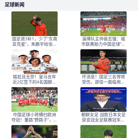
足球新闻
国足退3补1，少了“东南
淄博队主帅侯志强：城
亚克星”，朱鹏宇给张玉
市联赛助力中国足球“基
宁当替补 防线不稳
础建设”｜专访
尴尬且无奈！皇马去年
坏消息！国足三名悍将
近2亿签下的4名国脚新
受伤，邵佳一面临用人
援，今夏均无缘世界杯
荒，武磊也难出场
中国足球小将横扫欧洲
朝鲜女足 战胜日本女足
夺冠！董路“野路子”，撕
获亚冠女足联赛冠军李
开了谁的遮羞布？
在明 发文祝贺