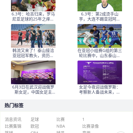
6.3号：哈吉归来，罗马
6.3号：第2成烫手山
尼亚足球的25年之痒能
芋，大连不踢亚冠阿奇
解么？
+马莱莱没必要换练好新
星更重要
韩流又来了！泰山接洽
在亚冠小组赛G组的第三
亚冠冠军教头，资历与
轮比赛中，山东泰山客
名气全面压过徐正源
场挑战韩国球队仁
6月3日在武汉迎战俄罗
女足今夜迎战俄罗斯：
斯女足，中国女足主
考察新人备战未来，古
帅：“这是很好的挑战!”
雅沙退役展玫瑰情怀
热门标签
消息资讯
足球
比赛
1
比赛集锦
欧冠
NBA
比赛录像
篮球
CBA
球员
意甲