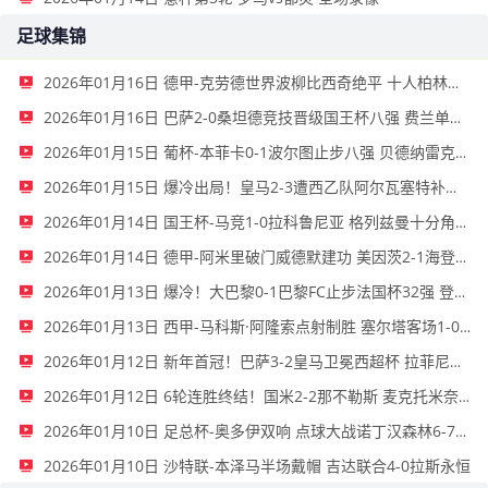
足球集锦
2026年01月16日 德甲-克劳德世界波柳比西奇绝平 十人柏林联合1-1奥格斯堡
2026年01月16日 巴萨2-0桑坦德竞技晋级国王杯八强 费兰单刀球破门亚马尔建功
2026年01月15日 葡杯-本菲卡0-1波尔图止步八强 贝德纳雷克制胜帕夫利季斯失良机
2026年01月15日 爆冷出局！皇马2-3遭西乙队阿尔瓦塞特补时绝杀 无缘国王杯8强
2026年01月14日 国王杯-马竞1-0拉科鲁尼亚 格列兹曼十分角任意球破门+远射中横梁
2026年01月14日 德甲-阿米里破门威德默建功 美因茨2-1海登海姆
2026年01月13日 爆冷！大巴黎0-1巴黎FC止步法国杯32强 登贝莱失单刀埃梅里中框
2026年01月13日 西甲-马科斯·阿隆索点射制胜 塞尔塔客场1-0塞维利亚
2026年01月12日 新年首冠！巴萨3-2皇马卫冕西超杯 拉菲尼亚双响维尼修斯一条龙
2026年01月12日 6轮连胜终结！国米2-2那不勒斯 麦克托米奈双响恰20点射孔蒂染红
2026年01月10日 足总杯-奥多伊双响 点球大战诺丁汉森林6-7雷克瑟姆
2026年01月10日 沙特联-本泽马半场戴帽 吉达联合4-0拉斯永恒