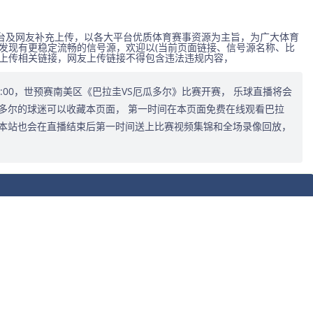
台及网友补充上传，以各大平台优质体育赛事资源为主旨，为广大体育
发现有更稳定流畅的信号源，欢迎以(当前页面链接、信号源名称、比
式上传相关链接，网友上传链接不得包含违法违规内容，
7:30:00，世预赛南美区《巴拉圭VS厄瓜多尔》比赛开赛， 乐球直播将会
多尔的球迷可以收藏本页面， 第一时间在本页面免费在线观看巴拉
，本站也会在直播结束后第一时间送上比赛视频集锦和全场录像回放，