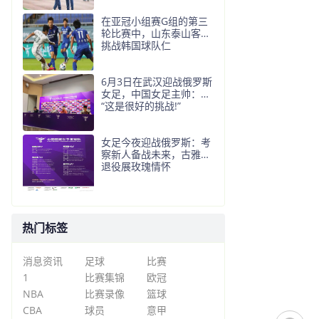
在亚冠小组赛G组的第三
轮比赛中，山东泰山客场
挑战韩国球队仁
6月3日在武汉迎战俄罗斯
女足，中国女足主帅：
“这是很好的挑战!”
女足今夜迎战俄罗斯：考
察新人备战未来，古雅沙
退役展玫瑰情怀
热门标签
消息资讯
足球
比赛
1
比赛集锦
欧冠
NBA
比赛录像
篮球
CBA
球员
意甲