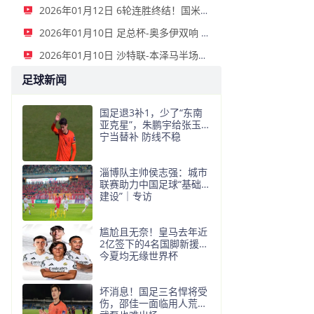
2026年01月12日 6轮连胜终结！国米2-2那不勒斯 麦克托米奈双响恰20点射孔蒂染红
2026年01月10日 足总杯-奥多伊双响 点球大战诺丁汉森林6-7雷克瑟姆
2026年01月10日 沙特联-本泽马半场戴帽 吉达联合4-0拉斯永恒
足球新闻
国足退3补1，少了“东南
亚克星”，朱鹏宇给张玉
宁当替补 防线不稳
淄博队主帅侯志强：城市
联赛助力中国足球“基础
建设”｜专访
尴尬且无奈！皇马去年近
2亿签下的4名国脚新援，
今夏均无缘世界杯
坏消息！国足三名悍将受
伤，邵佳一面临用人荒，