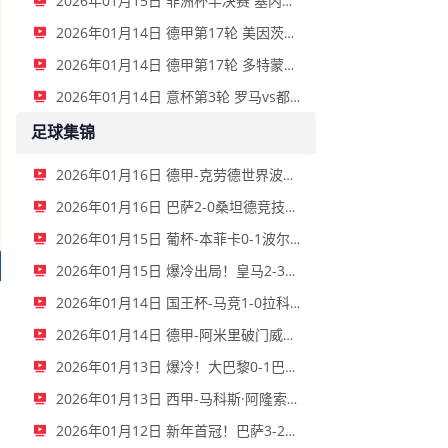
2026年01月15日 非洲杯半决赛 塞内加尔vs埃及 全场录像
2026年01月14日 德甲第17轮 美因茨vs海登海姆 全场录像
2026年01月14日 德甲第17轮 多特蒙德vs不莱梅 全场录像
2026年01月14日 意杯第3轮 罗马vs都灵 全场录像
足球集锦
2026年01月16日 德甲-克劳德世界波柳比西奇绝平 十人柏林联合1-1奥格斯堡
2026年01月16日 巴萨2-0桑坦德竞技晋级国王杯八强 费兰单刀球破门亚马尔建功
2026年01月15日 葡杯-本菲卡0-1波尔图止步八强 贝德纳雷克制胜帕夫利季斯失良机
2026年01月15日 爆冷出局！皇马2-3遭西乙队阿尔瓦塞特补时绝杀 无缘国王杯8强
2026年01月14日 国王杯-马竞1-0拉科鲁尼亚 格列兹曼十分角任意球破门+远射中横梁
2026年01月14日 德甲-阿米里破门威德默建功 美因茨2-1海登海姆
2026年01月13日 爆冷！大巴黎0-1巴黎FC止步法国杯32强 登贝莱失单刀埃梅里中框
2026年01月13日 西甲-马科斯·阿隆索点射制胜 塞尔塔客场1-0塞维利亚
2026年01月12日 新年首冠！巴萨3-2皇马卫冕西超杯 拉菲尼亚双响维尼修斯一条龙