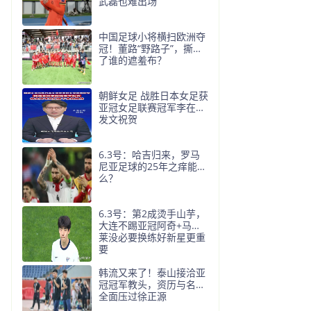
武磊也难出场
中国足球小将横扫欧洲夺
冠！董路“野路子”，撕开
了谁的遮羞布？
朝鲜女足 战胜日本女足获
亚冠女足联赛冠军李在明
发文祝贺
6.3号：哈吉归来，罗马
尼亚足球的25年之痒能解
么？
6.3号：第2成烫手山芋，
大连不踢亚冠阿奇+马莱
莱没必要换练好新星更重
要
韩流又来了！泰山接洽亚
冠冠军教头，资历与名气
全面压过徐正源