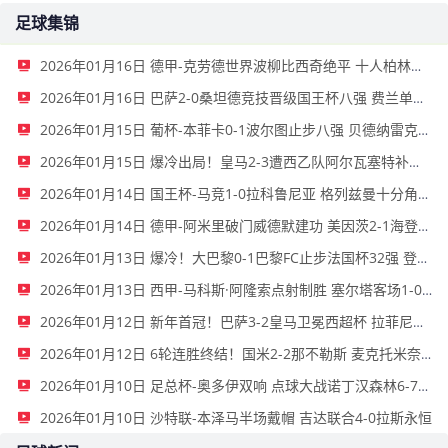
足球集锦
2026年01月16日 德甲-克劳德世界波柳比西奇绝平 十人柏林联合1-1奥格斯堡
2026年01月16日 巴萨2-0桑坦德竞技晋级国王杯八强 费兰单刀球破门亚马尔建功
2026年01月15日 葡杯-本菲卡0-1波尔图止步八强 贝德纳雷克制胜帕夫利季斯失良机
2026年01月15日 爆冷出局！皇马2-3遭西乙队阿尔瓦塞特补时绝杀 无缘国王杯8强
2026年01月14日 国王杯-马竞1-0拉科鲁尼亚 格列兹曼十分角任意球破门+远射中横梁
2026年01月14日 德甲-阿米里破门威德默建功 美因茨2-1海登海姆
2026年01月13日 爆冷！大巴黎0-1巴黎FC止步法国杯32强 登贝莱失单刀埃梅里中框
2026年01月13日 西甲-马科斯·阿隆索点射制胜 塞尔塔客场1-0塞维利亚
2026年01月12日 新年首冠！巴萨3-2皇马卫冕西超杯 拉菲尼亚双响维尼修斯一条龙
2026年01月12日 6轮连胜终结！国米2-2那不勒斯 麦克托米奈双响恰20点射孔蒂染红
2026年01月10日 足总杯-奥多伊双响 点球大战诺丁汉森林6-7雷克瑟姆
2026年01月10日 沙特联-本泽马半场戴帽 吉达联合4-0拉斯永恒