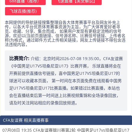
688直播（推荐）
飞速直播【美女解说】
飞球直播(推荐)
本网提供的导航链接搜集整理自各大体育赛事平台及网友补充上
传，以各大平台优质体育赛事资源为主旨，为广大体育爱好者寻
觅、收藏、分享、集合而成， 如果用户发现有更稳定流畅的信号
源，欢迎以(当前页面链接、信号源名称、比赛信号链接、上传者名
称)为格式，通过邮件方式上传相关链接，网友上传链接不得包含违
法违规内容，
比赛简介:
介绍：北京时间2026-07-08 19:35:00，CFA友谊赛
《中国男足U17VS坦桑尼亚U17》比赛开赛， 乐球直播将会在
开赛前提供直播信号链接，喜中国男足U17VS坦桑尼亚U17的
球迷可以收藏本页面， 第一时间在本页面免费在线观看中国男
足U17VS坦桑尼亚U17比赛直播。如果错过比赛直播，本站也
会在直播结束后第一时间送上比赛视频集锦和全场录像回放，
请及时关注网站相应的录像回放频道。
CFA友谊赛 相关直播赛事
07月08日 19:35 CFA友谊赛银川赛第2轮 中国男足U17vs坦桑尼亚U17