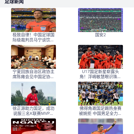
足球新闻
极致自律！中国足球国
国安2
际级裁判员马宁谈饮食
讲究：已经六七年不吃
红肉了
宁夏回族自治区政协主
U17国足新星崭露头
席陈雍会见中国足协主
角！浮嶋敏慧眼识珠，
席宋凯
首秀破门助力大胜！
徐正源助力国足，成功
佛得角邀国足踢热身赛
说服三名K联赛MVP归
被婉拒 中国男足全力备
化，张洪福崭露头角
战亚洲杯