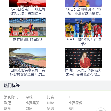
7月6日看点：一张红牌
7.6日：全网喊调马宁救
炸裂后防！恩加德乌停
场！亚洲足球再度蒙
赛，重庆队的亚冠梦要
羞，巴法之战裁判不作
凉？
为
就在刚刚U17国足3
今日！13轮不败！西海
岸2
国网咸阳供电公司：赛
惊艳！3人同步签约蓄力
场绽放女足风采 电力守
未来！曼联低调布局转
护赛事荣光
费会，红蓝王朝复兴藏
大伏笔
热门标签
消息资讯
足球
比赛
1
欧冠
比赛集锦
NBA
比赛录像
球员
CBA
篮球
意甲