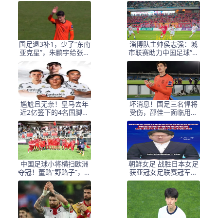
国足退3补1，少了“东南
淄博队主帅侯志强：城
亚克星”，朱鹏宇给张玉
市联赛助力中国足球“基
宁当替补 防线不稳
础建设”｜专访
尴尬且无奈！皇马去年
坏消息！国足三名悍将
近2亿签下的4名国脚新
受伤，邵佳一面临用人
援，今夏均无缘世界杯
荒，武磊也难出场
中国足球小将横扫欧洲
朝鲜女足 战胜日本女足
夺冠！董路“野路子”，撕
获亚冠女足联赛冠军李
开了谁的遮羞布？
在明 发文祝贺