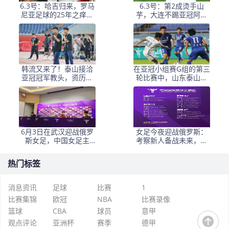
6.3号：哈吉归来，罗马
6.3号：第2成烫手山
尼亚足球的25年之痒能
芋，大连不踢亚冠阿奇
解么？
+马莱莱没必要换练好新
星更重要
韩流又来了！泰山接洽
在亚冠小组赛G组的第三
亚冠冠军教头，资历与
轮比赛中，山东泰山客
名气全面压过徐正源
场挑战韩国球队仁
6月3日在武汉迎战俄罗
女足今夜迎战俄罗斯：
斯女足，中国女足主
考察新人备战未来，古
帅：“这是很好的挑战!”
雅沙退役展玫瑰情怀
热门标签
消息资讯
足球
比赛
1
比赛集锦
欧冠
NBA
比赛录像
篮球
CBA
球员
意甲
观点评论
亚洲杯
赛季
德甲