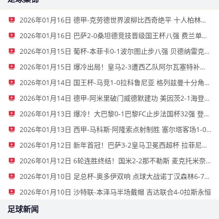
2026年01月16日 德甲-克劳德世界波柳比西奇绝平 十人柏林联合1-1奥格斯堡
2026年01月16日 巴萨2-0桑坦德竞技晋级国王杯八强 费兰单刀球破门亚马尔建功
2026年01月15日 葡杯-本菲卡0-1波尔图止步八强 贝德纳雷克制胜帕夫利季斯失良机
2026年01月15日 爆冷出局！皇马2-3遭西乙队阿尔瓦塞特补时绝杀 无缘国王杯8强
2026年01月14日 国王杯-马竞1-0拉科鲁尼亚 格列兹曼十分角任意球破门+远射中横梁
2026年01月14日 德甲-阿米里破门威德默建功 美因茨2-1海登海姆
2026年01月13日 爆冷！大巴黎0-1巴黎FC止步法国杯32强 登贝莱失单刀埃梅里中框
2026年01月13日 西甲-马科斯·阿隆索点射制胜 塞尔塔客场1-0塞维利亚
2026年01月12日 新年首冠！巴萨3-2皇马卫冕西超杯 拉菲尼亚双响维尼修斯一条龙
2026年01月12日 6轮连胜终结！国米2-2那不勒斯 麦克托米奈双响恰20点射孔蒂染红
2026年01月10日 足总杯-奥多伊双响 点球大战诺丁汉森林6-7雷克瑟姆
2026年01月10日 沙特联-本泽马半场戴帽 吉达联合4-0拉斯永恒
足球新闻