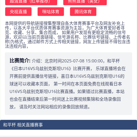
超清直播（红单推荐）
熊熊直播（美女）
央视直播
咪咕体育
腾讯体育
本网提供的导航链接搜集整理自各大体育赛事平台及网友补充上
传，以各大平台优质体育赛事资源为主旨，为广大体育爱好者寻
觅、收藏、分享、集合而成， 如果用户发现有更稳定流畅的信号
源，欢迎以(当前页面链接、信号源名称、比赛信号链接、上传者名
称)为格式，通过邮件方式上传相关链接，网友上传链接不得包含违
法违规内容，
比赛简介:
介绍：北京时间2025-07-08 15:00:00，和平杯
《日本U16VS乌兹别克斯坦U16》比赛开赛， 乐球直播将会在
开赛前提供直播信号链接，喜日本U16VS乌兹别克斯坦U16的
球迷可以收藏本页面， 第一时间在本页面免费在线观看日本
U16VS乌兹别克斯坦U16比赛直播。如果错过比赛直播，本站
也会在直播结束后第一时间送上比赛视频集锦和全场录像回
放， 请及时关注网站相应的录像回放频道。
和平杯 相关直播赛事