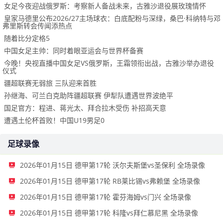
女足今夜迎战俄罗斯：考察新人备战未来，古雅沙退役展玫瑰情怀
皇家马德里公布2026/27主场球衣：白底配粉与深绿，桑巴·科纳特与邓
弗里斯转会传闻添热点
随着比分定格5
中国女足主帅：同时着眼亚运会与世界杯备赛
今晚！央视直播中国女足VS俄罗斯，王霜领衔出战，古雅沙举办退役
仪式
疆超联赛无弱旅 三队迎来首胜
孙继海、可兰白克助阵疆超联赛 伊犁队遭遇世界波绝平
国足官方：程进、蒋光太、拜合拉木受伤 补招高天意
遭遇土伦杯首败！中国U19男足0
足球录像
2026年01月15日 德甲第17轮 沃尔夫斯堡vs圣保利 全场录像
2026年01月15日 德甲第17轮 RB莱比锡vs弗赖堡 全场录像
2026年01月15日 德甲第17轮 霍芬海姆vs门兴 全场录像
2026年01月15日 德甲第17轮 科隆vs拜仁慕尼黑 全场录像