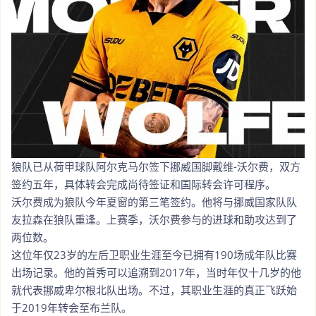
狼队已从荷甲球队阿尔克马尔签下挪威国脚戴维-沃尔费，双方
签约五年，具体转会完成尚待签证和国际转会许可程序。
沃尔费成为狼队今年夏窗的第三笔签约。他将与挪威国家队队
友拉森在狼队重逢。上赛季，沃尔费参与的进球和助攻达到了
两位数。
这位年仅23岁的左后卫职业生涯至今已拥有190场成年队比赛
出场记录。他的首秀可以追溯到2017年，当时年仅十几岁的他
就代表挪威卑尔根北队出场。不过，其职业生涯的真正飞跃始
于2019年转会至布兰队。