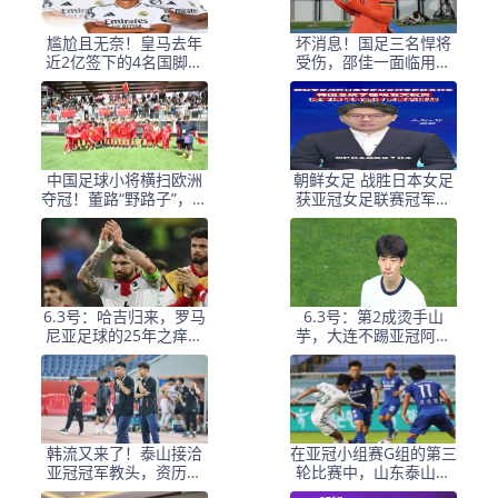
尴尬且无奈！皇马去年
坏消息！国足三名悍将
近2亿签下的4名国脚新
受伤，邵佳一面临用人
援，今夏均无缘世界杯
荒，武磊也难出场
中国足球小将横扫欧洲
朝鲜女足 战胜日本女足
夺冠！董路“野路子”，撕
获亚冠女足联赛冠军李
开了谁的遮羞布？
在明 发文祝贺
6.3号：哈吉归来，罗马
6.3号：第2成烫手山
尼亚足球的25年之痒能
芋，大连不踢亚冠阿奇
解么？
+马莱莱没必要换练好新
星更重要
韩流又来了！泰山接洽
在亚冠小组赛G组的第三
亚冠冠军教头，资历与
轮比赛中，山东泰山客
名气全面压过徐正源
场挑战韩国球队仁