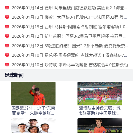
2026年01月14日 德甲-阿米里破门威德默建功 美因茨2-1海登海姆
2026年01月13日 爆冷！大巴黎0-1巴黎FC止步法国杯32强 登贝莱失单刀埃梅里中框
2026年01月13日 西甲-马科斯·阿隆索点射制胜 塞尔塔客场1-0塞维利亚
2026年01月12日 新年首冠！巴萨3-2皇马卫冕西超杯 拉菲尼亚双响维尼修斯一条龙
2026年01月12日 6轮连胜终结！国米2-2那不勒斯 麦克托米奈双响恰20点射孔蒂染红
2026年01月10日 足总杯-奥多伊双响 点球大战诺丁汉森林6-7雷克瑟姆
2026年01月10日 沙特联-本泽马半场戴帽 吉达联合4-0拉斯永恒
足球新闻
国足退3补1，少了“东南
淄博队主帅侯志强：城
亚克星”，朱鹏宇给张玉
市联赛助力中国足球“基
宁当替补 防线不稳
础建设”｜专访