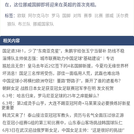
在，这位挪威国脚即将迎来在英超的首次亮相。
标签：
欧联
阿尔克马尔
罗马
国脚
对阵
赛季
比赛
挪威
沃尔费
狼队
布兰队
挪威国家队
相关内容
国足退3补1，少了“东南亚克星”，朱鹏宇给张玉宁当替补 防线不稳
淄博队主帅侯志强：城市联赛助力中国足球“基础建设”｜专访
尴尬且无奈！皇马去年近2亿签下的4名国脚新援，今夏均无缘世界杯
坏消息！国足三名悍将受伤，邵佳一面临用人荒，武磊也难出场
中国足球小将横扫欧洲夺冠！董路“野路子”，撕开了谁的遮羞布？
朝鲜女足 战胜日本女足获亚冠女足联赛冠军李在明 发文祝贺
6.3号：哈吉归来，罗马尼亚足球的25年之痒能解么？
6.3号：第2成烫手山芋，大连不踢亚冠阿奇+马莱莱没必要换练好新星
更重要
韩流又来了！泰山接洽亚冠冠军教头，资历与名气全面压过徐正源
在亚冠小组赛G组的第三轮比赛中，山东泰山客场挑战韩国球队仁
6月3日在武汉迎战俄罗斯女足，中国女足主帅：“这是很好的挑战!”