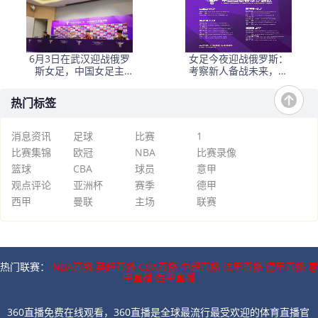
6月3日在武汉迎战俄罗
女足今夜迎战俄罗斯：
斯女足，中国女足主
考察新人备战未来，古
帅：“这是很好的挑战!”
雅沙退役展玫瑰情怀
热门标签
消息资讯
足球
比赛
1
比赛集锦
欧冠
NBA
比赛录像
篮球
CBA
球员
意甲
观点评论
亚洲杯
赛季
德甲
西甲
曼联
主场
联赛
热门联赛：
NBA直播
英超直播
CBA直播
中超直播
法甲直播
德甲直播
意
甲直播
西甲直播
360直播免费在线观看，360直播是全球最流行最受欢迎的体育直播官