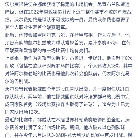
沃尔费很快便在挪超获得了稳定的出场机会。尽管布兰队遭遇
降级，但在2022年重返挪超并创下近乎整个赛季不败的辉煌战
绩，沃尔费始终是球队不可或缺的一员。最终沃尔费也赢得了
其个人职业生涯首个联赛冠军。
此后，他转会加盟阿尔克马尔，在荷甲亮相。作为左后卫，他
顶替离队的凯尔凯兹成为球队常规首发，累计参赛45场，在荷
甲联赛和欧协联的每一场比赛中均有亮相。
上赛季，他作为进攻型边后卫，声誉进一步提升。他贡献了8次
助攻（包括在欧联杯对阵罗马的比赛），个人还攻入3球，其中
对阵阿尔梅勒城的比赛也是他此次转会狼队前，代表阿尔克马
尔的告别战。
沃尔费曾代表挪威四个年龄段国青队出战，并一度担任U21国
家队队长。两年前，他在挪威国家队对阵法罗群岛的比赛中完
成国家队首秀（该场比赛拉森也取得了进球），迄今为止已为
国家队出场12次。
最近的比赛中，挪威队在本届世界杯预选赛取得四战全胜，沃
尔费首发打满了全部四场比赛。期间，他攻破过以色列队球
门，并在今年六月球队3-0战胜意大利队的比赛中首发出战。现