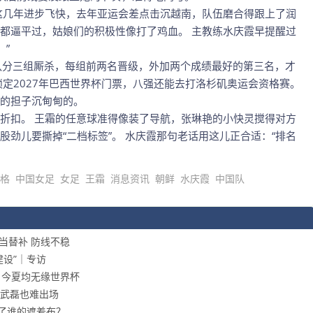
这几年进步飞快，去年亚运会差点击沉越南，队伍磨合得跟上了润
都逼平过，姑娘们的积极性像打了鸡血。 主教练水庆霞早提醒过
 ”
队分三组厮杀，每组前两名晋级，外加两个成绩最好的第三名，才
锁定2027年巴西世界杯门票，八强还能去打洛杉矶奥运会资格赛。
的担子沉甸甸的。
折扣。 王霜的任意球准得像装了导航，张琳艳的小快灵搅得对方
劲儿要撕掉“二档标签”。 水庆霞那句老话用这儿正合适：“排名
格
中国女足
女足
王霜
消息资讯
朝鲜
水庆霞
中国队
当替补 防线不稳
设”｜专访
，今夏均无缘世界杯
武磊也难出场
开了谁的遮羞布？