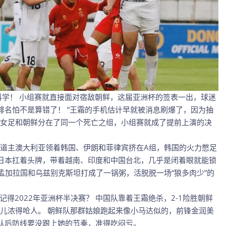
科学！ 小组赛就直接面对宿敌朝鲜，这届亚洲杯的签表一出，球迷
排名怕不是算错了！ ”王霜的手机估计早就被消息刷爆了，因为抽
女足和朝鲜分在了同一个死亡之组，小组赛就成了提前上演的决
道主澳大利亚领着韩国、伊朗和菲律宾挤在A组，韩国的火力憋足
日本扛着头牌，带着越南、印度和中国台北，几乎是闭着眼就能锁
孟加拉国和乌兹别克斯坦打成了一锅粥，活脱脱一场“狼多肉少”的
得2022年亚洲杯半决赛？ 中国队靠着王霜绝杀，2-1险胜朝鲜
儿浓得呛人。 朝鲜队那群姑娘跑起来像小马达似的，前锋金润美
队后防线要没跟上她的节奏，准得吃闷亏。