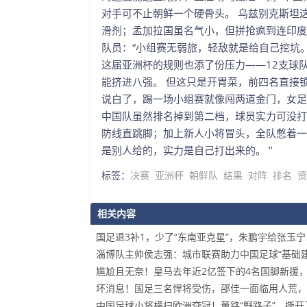
对手可不止朝鲜一个硬骨头。 乌兹别克斯坦
滑剂；孟加拉国虽名气小，但拼抢疯到连印度
队员：“小组赛无弱旅，轻敌就是给自己挖坑。
这届亚洲杯的规则也添了份压力——12支球
能挤进八强。 但这只是开胃菜，前四名直接
说白了，踢一场小组赛就像闯两道金门，女足
中国队虽然排名掉到第二档，球员实力可没打
防线直跳脚；加上新人小将冒头，全队憋着一股
是别人给的，实力是自己打出来的。 ”
标签：
决赛
亚洲杯
朝鲜队
结果
对阵
排名
资
相关内容
国足退3补1，少了“东南亚克星”，朱鹏宇给张玉宁
淄博队主帅侯志强：城市联赛助力中国足球“基础建
尴尬且无奈！皇马去年近2亿签下的4名国脚新援
坏消息！国足三名悍将受伤，邵佳一面临用人荒，
中国足球小将横扫欧洲夺冠！董路“野路子”，撕