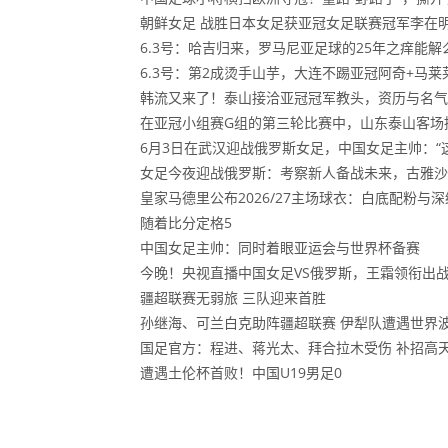
朝鲜女足 战胜日本女足获亚冠女足联赛冠军李在明
6.3号：哈吉归来，罗马尼亚足球的25年之痒能解
6.3号：第2成烫手山芋，大连不踢亚冠阿奇+马
韩流又来了！泰山接洽亚冠冠军教头，资历与名气
在亚冠小组赛G组的第三轮比赛中，山东泰山客场
6月3日在武汉迎战俄罗斯女足，中国女足主帅：“这
女足今夜迎战俄罗斯：考察新人备战未来，古雅沙
皇家马德里公布2026/27主场球衣：白底配粉与
随着比分定格5
中国女足主帅：同时着眼亚运会与世界杯备赛
今晚！央视直播中国女足VS俄罗斯，王霜领衔出
疆超联赛无弱旅 三队迎来首胜
孙继海、可兰白克助阵疆超联赛 伊犁队遭遇世界
国足官方：程进、蒋光太、拜合拉木受伤 补招高
遭遇土伦杯首败！中国U19男足0