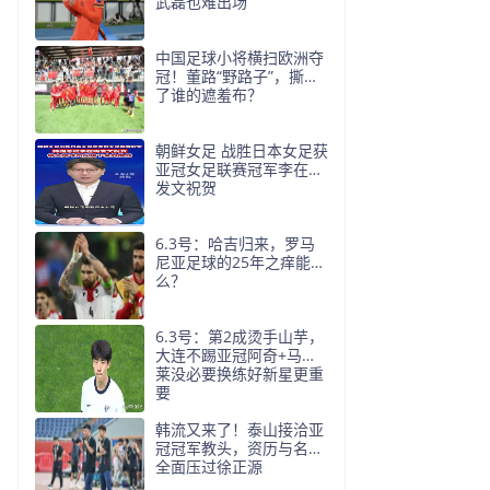
武磊也难出场
中国足球小将横扫欧洲夺
冠！董路“野路子”，撕开
了谁的遮羞布？
朝鲜女足 战胜日本女足获
亚冠女足联赛冠军李在明
发文祝贺
6.3号：哈吉归来，罗马
尼亚足球的25年之痒能解
么？
6.3号：第2成烫手山芋，
大连不踢亚冠阿奇+马莱
莱没必要换练好新星更重
要
韩流又来了！泰山接洽亚
冠冠军教头，资历与名气
全面压过徐正源