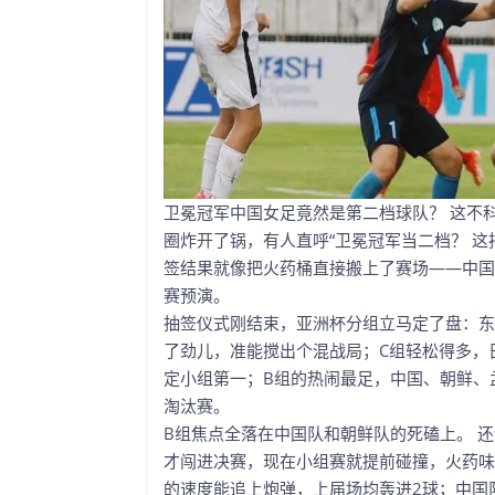
卫冕冠军中国女足竟然是第二档球队？ 这不
圈炸开了锅，有人直呼“卫冕冠军当二档？ 这
签结果就像把火药桶直接搬上了赛场——中国
赛预演。
抽签仪式刚结束，亚洲杯分组立马定了盘：东
了劲儿，准能搅出个混战局；C组轻松得多，
定小组第一；B组的热闹最足，中国、朝鲜、
淘汰赛。
B组焦点全落在中国队和朝鲜队的死磕上。 还记
才闯进决赛，现在小组赛就提前碰撞，火药味
的速度能追上炮弹，上届场均轰进2球；中国