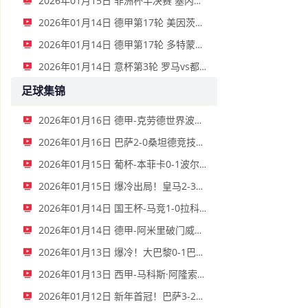
2026年01月15日 非洲杯半决赛 塞内加尔vs埃及 全场录像
2026年01月14日 德甲第17轮 美因茨vs海登海姆 全场录像
2026年01月14日 德甲第17轮 多特蒙德vs不莱梅 全场录像
2026年01月14日 意杯第3轮 罗马vs都灵 全场录像
足球集锦
2026年01月16日 德甲-克劳德世界波柳比西奇绝平 十人柏林联合1-1奥格斯堡
2026年01月16日 巴萨2-0桑坦德竞技晋级国王杯八强 费兰单刀球破门亚马尔建功
2026年01月15日 葡杯-本菲卡0-1波尔图止步八强 贝德纳雷克制胜帕夫利季斯失良机
2026年01月15日 爆冷出局！皇马2-3遭西乙队阿尔瓦塞特补时绝杀 无缘国王杯8强
2026年01月14日 国王杯-马竞1-0拉科鲁尼亚 格列兹曼十分角任意球破门+远射中横梁
2026年01月14日 德甲-阿米里破门威德默建功 美因茨2-1海登海姆
2026年01月13日 爆冷！大巴黎0-1巴黎FC止步法国杯32强 登贝莱失单刀埃梅里中框
2026年01月13日 西甲-马科斯·阿隆索点射制胜 塞尔塔客场1-0塞维利亚
2026年01月12日 新年首冠！巴萨3-2皇马卫冕西超杯 拉菲尼亚双响维尼修斯一条龙