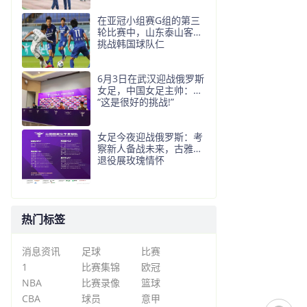
在亚冠小组赛G组的第三
轮比赛中，山东泰山客场
挑战韩国球队仁
6月3日在武汉迎战俄罗斯
女足，中国女足主帅：
“这是很好的挑战!”
女足今夜迎战俄罗斯：考
察新人备战未来，古雅沙
退役展玫瑰情怀
热门标签
消息资讯
足球
比赛
1
比赛集锦
欧冠
NBA
比赛录像
篮球
CBA
球员
意甲