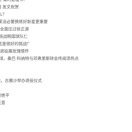
 发文祝贺
么？
莱莱没必要换练好新星更重要
全面压过徐正源
挑战韩国球队仁
是很好的挑战!”
退役展玫瑰情怀
深绿，桑巴·科纳特与邓弗里斯转会传闻添热点
战，古雅沙举办退役仪式
波绝平
天意