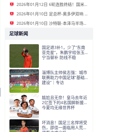
2026年01月12日 6轮连胜终结！国米2-2那不勒斯 麦克托米奈双响恰20点射孔蒂染红
2026年01月10日 足总杯-奥多伊双响 点球大战诺丁汉森林6-7雷克瑟姆
2026年01月10日 沙特联-本泽马半场戴帽 吉达联合4-0拉斯永恒
足球新闻
国足退3补1，少了“东南
亚克星”，朱鹏宇给张玉
宁当替补 防线不稳
淄博队主帅侯志强：城市
联赛助力中国足球“基础
建设”｜专访
尴尬且无奈！皇马去年近
2亿签下的4名国脚新援，
今夏均无缘世界杯
坏消息！国足三名悍将受
伤，邵佳一面临用人荒，