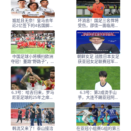
尴尬且无奈！皇马去年
坏消息！国足三名悍将
近2亿签下的4名国脚新
受伤，邵佳一面临用人
援，今夏均无缘世界杯
荒，武磊也难出场
中国足球小将横扫欧洲
朝鲜女足 战胜日本女足
夺冠！董路“野路子”，撕
获亚冠女足联赛冠军李
开了谁的遮羞布？
在明 发文祝贺
6.3号：哈吉归来，罗马
6.3号：第2成烫手山
尼亚足球的25年之痒能
芋，大连不踢亚冠阿奇
解么？
+马莱莱没必要换练好新
星更重要
韩流又来了！泰山接洽
在亚冠小组赛G组的第三