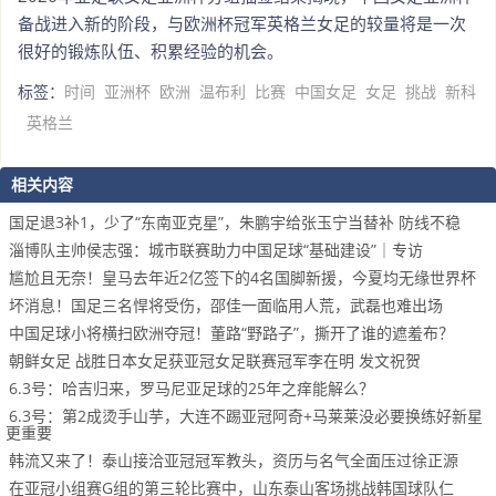
备战进入新的阶段，与欧洲杯冠军英格兰女足的较量将是一次
很好的锻炼队伍、积累经验的机会。
标签：
时间
亚洲杯
欧洲
温布利
比赛
中国女足
女足
挑战
新科
英格兰
相关内容
国足退3补1，少了“东南亚克星”，朱鹏宇给张玉宁当替补 防线不稳
淄博队主帅侯志强：城市联赛助力中国足球“基础建设”｜专访
尴尬且无奈！皇马去年近2亿签下的4名国脚新援，今夏均无缘世界杯
坏消息！国足三名悍将受伤，邵佳一面临用人荒，武磊也难出场
中国足球小将横扫欧洲夺冠！董路“野路子”，撕开了谁的遮羞布？
朝鲜女足 战胜日本女足获亚冠女足联赛冠军李在明 发文祝贺
6.3号：哈吉归来，罗马尼亚足球的25年之痒能解么？
6.3号：第2成烫手山芋，大连不踢亚冠阿奇+马莱莱没必要换练好新星
更重要
韩流又来了！泰山接洽亚冠冠军教头，资历与名气全面压过徐正源
在亚冠小组赛G组的第三轮比赛中，山东泰山客场挑战韩国球队仁