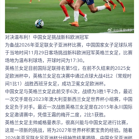
对决温布利！中国女足挑战新科欧洲冠军
为备战2026年亚足联女子亚洲杯比赛，中国国家女子足球队将
于当地时间11月29日客场挑战新科欧洲冠军英格兰女足，比赛
场地为温布利球场，开球时间为17:30。
英格兰女足目前国际足联排名第5位，在前不久结束的2025女
足欧洲杯中，英格兰女足在决赛中通过点球大战4比2（常规时
间1比1）战胜西班牙女足，成功卫冕女足欧洲杯。
中国女足与英格兰女足此前交手6次，战绩为3胜1平2负，最近
一次交手是在2023年澳大利亚新西兰女足世界杯小组赛，中国
女足负于对手。最近一次战胜英格兰女足是在2015年永川国际
女足邀请赛中，凭借王霜的梅开二度，2比1获胜。
英格兰女足主帅威格曼表示，很高兴能与中国女足进行比赛，
这是一项新的挑战，将为2027年世界杯积累宝贵的经验。随着
2026年亚足联女足亚洲杯分组抽签结果揭晓，中国女足亚洲杯