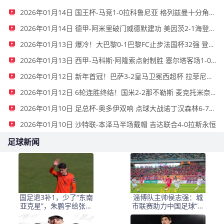
2026年01月14日 国王杯-马竞1-0拉科鲁尼亚 格列兹曼十分角任意球破门+远射中横梁
2026年01月14日 德甲-阿米里破门威德默建功 美因茨2-1海登海姆
2026年01月13日 爆冷！大巴黎0-1巴黎FC止步法国杯32强 登贝莱失单刀埃梅里中框
2026年01月13日 西甲-马科斯·阿隆索点射制胜 塞尔塔客场1-0塞维利亚
2026年01月12日 新年首冠！巴萨3-2皇马卫冕西超杯 拉菲尼亚双响维尼修斯一条龙
2026年01月12日 6轮连胜终结！国米2-2那不勒斯 麦克托米奈双响恰20点射孔蒂染红
2026年01月10日 足总杯-奥多伊双响 点球大战诺丁汉森林6-7雷克瑟姆
2026年01月10日 沙特联-本泽马半场戴帽 吉达联合4-0拉斯永恒
足球新闻
国足退3补1，少了“东南
淄博队主帅侯志强：城
亚克星”，朱鹏宇给张玉
市联赛助力中国足球“基
宁当替补 防线不稳
础建设”｜专访