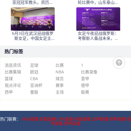
亚冠冠军教头，资历与
轮比赛中，山东泰山客
名气全面压过徐正源
场挑战韩国球队仁
6月3日在武汉迎战俄罗
女足今夜迎战俄罗斯：
斯女足，中国女足主
考察新人备战未来，古
帅：“这是很好的挑战!”
雅沙退役展玫瑰情怀
热门标签
消息资讯
足球
比赛
1
比赛集锦
欧冠
NBA
比赛录像
篮球
CBA
球员
意甲
观点评论
亚洲杯
赛季
德甲
西甲
曼联
主场
联赛
热门联赛：
NBA直播
英超直播
CBA直播
中超直播
法甲直播
德甲直播
意
甲直播
西甲直播