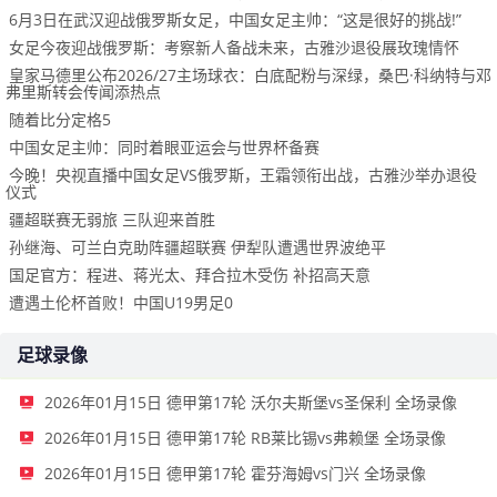
6月3日在武汉迎战俄罗斯女足，中国女足主帅：“这是很好的挑战!”
女足今夜迎战俄罗斯：考察新人备战未来，古雅沙退役展玫瑰情怀
皇家马德里公布2026/27主场球衣：白底配粉与深绿，桑巴·科纳特与邓
弗里斯转会传闻添热点
随着比分定格5
中国女足主帅：同时着眼亚运会与世界杯备赛
今晚！央视直播中国女足VS俄罗斯，王霜领衔出战，古雅沙举办退役
仪式
疆超联赛无弱旅 三队迎来首胜
孙继海、可兰白克助阵疆超联赛 伊犁队遭遇世界波绝平
国足官方：程进、蒋光太、拜合拉木受伤 补招高天意
遭遇土伦杯首败！中国U19男足0
足球录像
2026年01月15日 德甲第17轮 沃尔夫斯堡vs圣保利 全场录像
2026年01月15日 德甲第17轮 RB莱比锡vs弗赖堡 全场录像
2026年01月15日 德甲第17轮 霍芬海姆vs门兴 全场录像