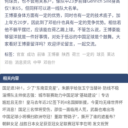
何球员，也不会用关系户，像队中23岁前锋Genrich Sille身高
仅1米65，但同样可以进一线队大名单。
王博豪身体方面有一定的优势，同时也有一定的技术底子，加
上年方20岁，因此到了邓伯什也具有一定的竞争优势。相信若
他不躺平摆烂，应该能在荷乙踢上球。不管怎么说，王博豪能
够留洋就是一件好事情，对处于低谷的中国足球是个鼓舞。大
家看好王博豪留洋吗？欢迎评论留言，一起交流。
标签：
官宣
成功
前锋
王博豪
陕西
荷兰
一定的
球员
莱达
邓伯
消息资讯
中甲
邓伯什
相关内容
国足退3补1，少了“东南亚克星”，朱鹏宇给张玉宁当替补 防线不稳
淄博队主帅侯志强：城市联赛助力中国足球“基础建设”｜专访
尴尬且无奈！皇马去年近2亿签下的4名国脚新援，今夏均无缘世界杯
坏消息！国足三名悍将受伤，邵佳一面临用人荒，武磊也难出场
中国足球小将横扫欧洲夺冠！董路“野路子”，撕开了谁的遮羞布？
朝鲜女足 战胜日本女足获亚冠女足联赛冠军李在明 发文祝贺