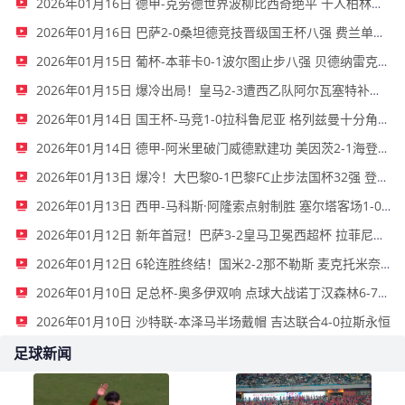
2026年01月16日 德甲-克劳德世界波柳比西奇绝平 十人柏林联合1-1奥格斯堡
2026年01月16日 巴萨2-0桑坦德竞技晋级国王杯八强 费兰单刀球破门亚马尔建功
2026年01月15日 葡杯-本菲卡0-1波尔图止步八强 贝德纳雷克制胜帕夫利季斯失良机
2026年01月15日 爆冷出局！皇马2-3遭西乙队阿尔瓦塞特补时绝杀 无缘国王杯8强
2026年01月14日 国王杯-马竞1-0拉科鲁尼亚 格列兹曼十分角任意球破门+远射中横梁
2026年01月14日 德甲-阿米里破门威德默建功 美因茨2-1海登海姆
2026年01月13日 爆冷！大巴黎0-1巴黎FC止步法国杯32强 登贝莱失单刀埃梅里中框
2026年01月13日 西甲-马科斯·阿隆索点射制胜 塞尔塔客场1-0塞维利亚
2026年01月12日 新年首冠！巴萨3-2皇马卫冕西超杯 拉菲尼亚双响维尼修斯一条龙
2026年01月12日 6轮连胜终结！国米2-2那不勒斯 麦克托米奈双响恰20点射孔蒂染红
2026年01月10日 足总杯-奥多伊双响 点球大战诺丁汉森林6-7雷克瑟姆
2026年01月10日 沙特联-本泽马半场戴帽 吉达联合4-0拉斯永恒
足球新闻