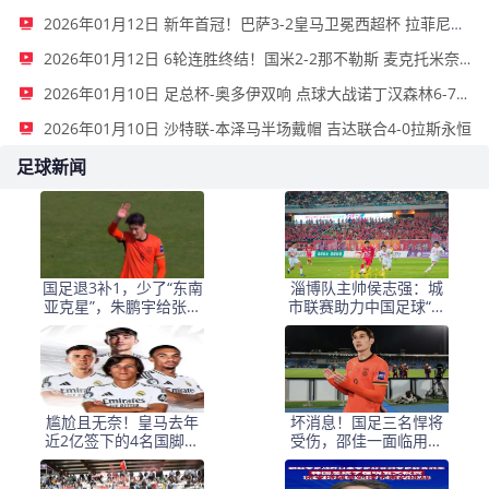
2026年01月12日 新年首冠！巴萨3-2皇马卫冕西超杯 拉菲尼亚双响维尼修斯一条龙
2026年01月12日 6轮连胜终结！国米2-2那不勒斯 麦克托米奈双响恰20点射孔蒂染红
2026年01月10日 足总杯-奥多伊双响 点球大战诺丁汉森林6-7雷克瑟姆
2026年01月10日 沙特联-本泽马半场戴帽 吉达联合4-0拉斯永恒
足球新闻
国足退3补1，少了“东南
淄博队主帅侯志强：城
亚克星”，朱鹏宇给张玉
市联赛助力中国足球“基
宁当替补 防线不稳
础建设”｜专访
尴尬且无奈！皇马去年
坏消息！国足三名悍将
近2亿签下的4名国脚新
受伤，邵佳一面临用人
援，今夏均无缘世界杯
荒，武磊也难出场