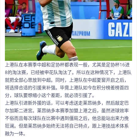
上港队在本赛季中超和足协杯都表现一般，尤其是足协杯16进
8的淘汰赛，已经被申花队淘汰了。所以在这种情况下，上港队
就把全部心思放到中超。同时，上港队在中超夏窗开启之后，
将选择合适的引援来补强。毕竟上港队如今在积分榜差榜首四
分，球队要想缩小这个差距，就必须引援了。
上港队引进新外援的话，可以考虑送走莱昂纳多，然后敲定巴
尔加斯二进宫。莱昂纳多本赛季加盟上港之后，虽然进球效率
不俗而且每次球队在比赛中遇到僵局之后，他总能站出来力挽
狂澜。但是莱昂纳多始终无法将自己特点，跟上港技战术体系
融为一体。