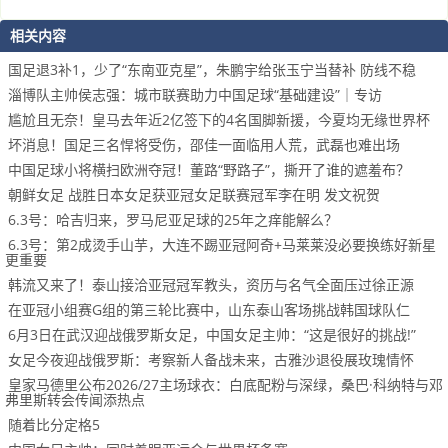
相关内容
国足退3补1，少了“东南亚克星”，朱鹏宇给张玉宁当替补 防线不稳
淄博队主帅侯志强：城市联赛助力中国足球“基础建设”｜专访
尴尬且无奈！皇马去年近2亿签下的4名国脚新援，今夏均无缘世界杯
坏消息！国足三名悍将受伤，邵佳一面临用人荒，武磊也难出场
中国足球小将横扫欧洲夺冠！董路“野路子”，撕开了谁的遮羞布？
朝鲜女足 战胜日本女足获亚冠女足联赛冠军李在明 发文祝贺
6.3号：哈吉归来，罗马尼亚足球的25年之痒能解么？
6.3号：第2成烫手山芋，大连不踢亚冠阿奇+马莱莱没必要换练好新星
更重要
韩流又来了！泰山接洽亚冠冠军教头，资历与名气全面压过徐正源
在亚冠小组赛G组的第三轮比赛中，山东泰山客场挑战韩国球队仁
6月3日在武汉迎战俄罗斯女足，中国女足主帅：“这是很好的挑战!”
女足今夜迎战俄罗斯：考察新人备战未来，古雅沙退役展玫瑰情怀
皇家马德里公布2026/27主场球衣：白底配粉与深绿，桑巴·科纳特与邓
弗里斯转会传闻添热点
随着比分定格5