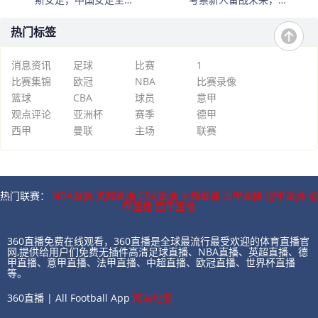
帅：“这是很好的挑战!”
雅沙退役展玫瑰情怀
热门标签
消息资讯
足球
比赛
1
比赛集锦
欧冠
NBA
比赛录像
篮球
CBA
球员
意甲
观点评论
亚洲杯
赛季
德甲
西甲
曼联
主场
联赛
热门联赛：
NBA直播
英超直播
CBA直播
中超直播
法甲直播
德甲直播
意
甲直播
西甲直播
360直播免费在线观看，360直播是全球最流行最受欢迎的体育直播官
网,提供给用户们免费无插件高清足球直播、NBA直播、英超直播、德
甲直播、意甲直播、法甲直播、中超直播、欧冠直播、世界杯直播
等。
360直播 | All Football App
网站地图