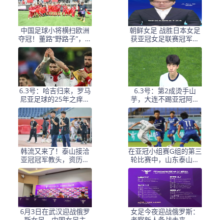
中国足球小将横扫欧洲
朝鲜女足 战胜日本女足
夺冠！董路“野路子”，撕
获亚冠女足联赛冠军李
开了谁的遮羞布？
在明 发文祝贺
6.3号：哈吉归来，罗马
6.3号：第2成烫手山
尼亚足球的25年之痒能
芋，大连不踢亚冠阿奇
解么？
+马莱莱没必要换练好新
星更重要
韩流又来了！泰山接洽
在亚冠小组赛G组的第三
亚冠冠军教头，资历与
轮比赛中，山东泰山客
名气全面压过徐正源
场挑战韩国球队仁
6月3日在武汉迎战俄罗
女足今夜迎战俄罗斯：
斯女足，中国女足主
考察新人备战未来，古