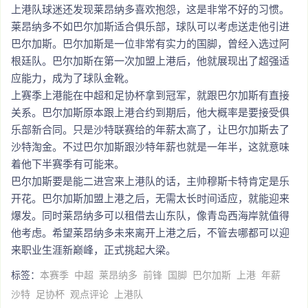
上港队球迷还发现莱昂纳多喜欢抱怨，这是非常不好的习惯。
莱昂纳多不如巴尔加斯适合俱乐部，球队可以考虑送走他引进
巴尔加斯。巴尔加斯是一位非常有实力的国脚，曾经入选过阿
根廷队。巴尔加斯在第一次加盟上港后，他就展现出了超强适
应能力，成为了球队金靴。
上赛季上港能在中超和足协杯拿到冠军，就跟巴尔加斯有直接
关系。巴尔加斯原本跟上港合约到期后，他大概率是要接受俱
乐部新合同。只是沙特联赛给的年薪太高了，让巴尔加斯去了
沙特淘金。不过巴尔加斯跟沙特年薪也就是一年半，这就意味
着他下半赛季有可能来。
巴尔加斯要是能二进宫来上港队的话，主帅穆斯卡特肯定是乐
开花。巴尔加斯加盟上港之后，无需太长时间适应，就能迎来
爆发。同时莱昂纳多可以租借去山东队，像青岛西海岸就值得
他考虑。希望莱昂纳多未来离开上港之后，不管去哪都可以迎
来职业生涯新巅峰，正式挑起大梁。
标签：
本赛季
中超
莱昂纳多
前锋
国脚
巴尔加斯
上港
年薪
沙特
足协杯
观点评论
上港队