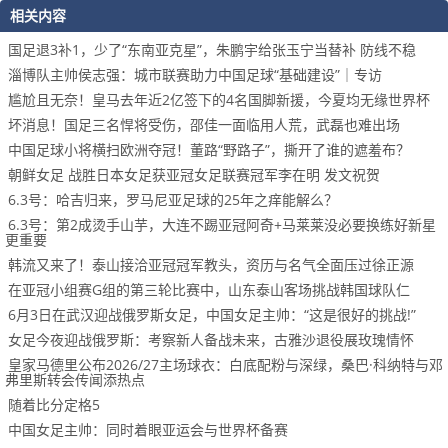
相关内容
国足退3补1，少了“东南亚克星”，朱鹏宇给张玉宁当替补 防线不稳
淄博队主帅侯志强：城市联赛助力中国足球“基础建设”｜专访
尴尬且无奈！皇马去年近2亿签下的4名国脚新援，今夏均无缘世界杯
坏消息！国足三名悍将受伤，邵佳一面临用人荒，武磊也难出场
中国足球小将横扫欧洲夺冠！董路“野路子”，撕开了谁的遮羞布？
朝鲜女足 战胜日本女足获亚冠女足联赛冠军李在明 发文祝贺
6.3号：哈吉归来，罗马尼亚足球的25年之痒能解么？
6.3号：第2成烫手山芋，大连不踢亚冠阿奇+马莱莱没必要换练好新星
更重要
韩流又来了！泰山接洽亚冠冠军教头，资历与名气全面压过徐正源
在亚冠小组赛G组的第三轮比赛中，山东泰山客场挑战韩国球队仁
6月3日在武汉迎战俄罗斯女足，中国女足主帅：“这是很好的挑战!”
女足今夜迎战俄罗斯：考察新人备战未来，古雅沙退役展玫瑰情怀
皇家马德里公布2026/27主场球衣：白底配粉与深绿，桑巴·科纳特与邓
弗里斯转会传闻添热点
随着比分定格5
中国女足主帅：同时着眼亚运会与世界杯备赛