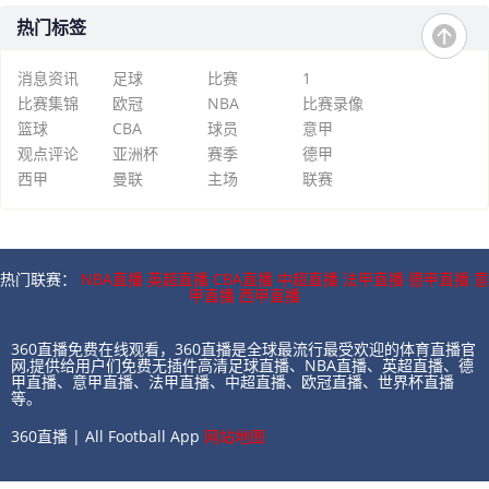
热门标签
消息资讯
足球
比赛
1
比赛集锦
欧冠
NBA
比赛录像
篮球
CBA
球员
意甲
观点评论
亚洲杯
赛季
德甲
西甲
曼联
主场
联赛
热门联赛：
NBA直播
英超直播
CBA直播
中超直播
法甲直播
德甲直播
意
甲直播
西甲直播
360直播免费在线观看，360直播是全球最流行最受欢迎的体育直播官
网,提供给用户们免费无插件高清足球直播、NBA直播、英超直播、德
甲直播、意甲直播、法甲直播、中超直播、欧冠直播、世界杯直播
等。
360直播 | All Football App
网站地图