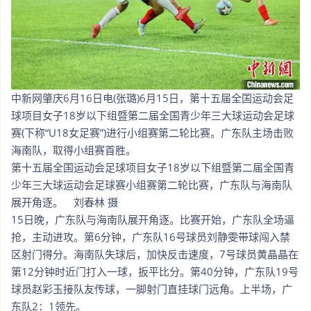
中新网肇庆6月16日电(张璐)6月15日，第十五届全国运动会足
球项目女子18岁以下组暨第二届全国青少年三大球运动会足球
赛(下称“U18女足赛”)进行小组赛第二轮比赛。广东队主场击败
海南队，取得小组赛首胜。
第十五届全国运动会足球项目女子18岁以下组暨第二届全国青
少年三大球运动会足球赛小组赛第二轮比赛，广东队与海南队
展开角逐。 刘春林 摄
15日晚，广东队与海南队展开角逐。比赛开始，广东队全场逼
抢，主动进攻。第6分钟，广东队16号球员刘静雯带球闯入禁
区射门得分。海南队失球后，加快反击速度，7号球员黄晶晶在
第12分钟时近门打入一球，扳平比分。第40分钟，广东队19号
球员赵彩玉接队友传球，一脚射门直挂球门远角。上半场，广
东队2：1领先。