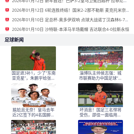
2026年01月12日 新年首冠！巴萨3-2皇马卫冕西超杯 拉菲尼亚双响维尼修斯一条龙
2026年01月12日 6轮连胜终结！国米2-2那不勒斯 麦克托米奈双响恰20点射孔蒂染红
2026年01月10日 足总杯-奥多伊双响 点球大战诺丁汉森林6-7雷克瑟姆
2026年01月10日 沙特联-本泽马半场戴帽 吉达联合4-0拉斯永恒
足球新闻
国足退3补1，少了“东南
淄博队主帅侯志强：城
亚克星”，朱鹏宇给张玉
市联赛助力中国足球“基
宁当替补 防线不稳
础建设”｜专访
尴尬且无奈！皇马去年
坏消息！国足三名悍将
近2亿签下的4名国脚新
受伤，邵佳一面临用人
援，今夏均无缘世界杯
荒，武磊也难出场