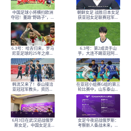
中国足球小将横扫欧洲
朝鲜女足 战胜日本女足
夺冠！董路“野路子”，撕
获亚冠女足联赛冠军李
开了谁的遮羞布？
在明 发文祝贺
6.3号：哈吉归来，罗马
6.3号：第2成烫手山
尼亚足球的25年之痒能
芋，大连不踢亚冠阿奇
解么？
+马莱莱没必要换练好新
星更重要
韩流又来了！泰山接洽
在亚冠小组赛G组的第三
亚冠冠军教头，资历与
轮比赛中，山东泰山客
名气全面压过徐正源
场挑战韩国球队仁
6月3日在武汉迎战俄罗
女足今夜迎战俄罗斯：
斯女足，中国女足主
考察新人备战未来，古
帅：“这是很好的挑战!”
雅沙退役展玫瑰情怀