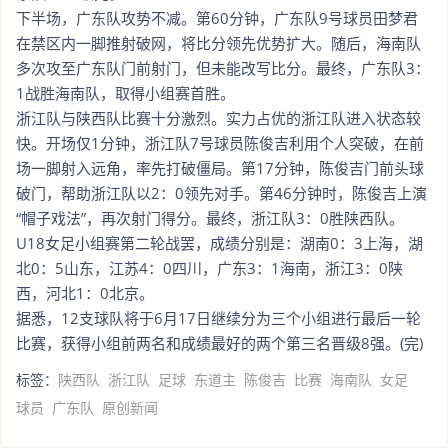
下半场，广东队攻势不减。第60分钟，广东队9号球员田梦君
在禁区内一脚推射破网，将比分领先优势扩大。随后，海南队
多次攻至广东队门前射门，但未能改写比分。最终，广东队3：
1战胜海南队，取得小组赛首胜。
浙江队与陕西队比赛十分激烈。实力占优的浙江队进入状态较
快。开场仅1分钟，浙江队7号球员陈俊吉利用个人突破，在前
场一脚射入远角，率先打破僵局。第17分钟，陈俊吉门前头球
破门，帮助浙江队以2：0领先对手。第46分钟时，陈俊吉上演
“帽子戏法”，再次射门得分。最终，浙江队3：0胜陕西队。
U18女足小组赛第二轮战罢，成绩分别是：湖南0：3上海，湖
北0：5山东，江苏4：0四川，广东3：1海南，浙江3：0陕
西，河北1：0北京。
据悉，12支球队将于6月17日继续分为三个小组进行最后一轮
比赛，获得小组前两名和成绩最好的两个第三名晋级8强。(完)
标签：
陕西队
浙江队
足球
东道主
陈俊吉
比赛
海南队
女足
球员
广东队
原创新闻