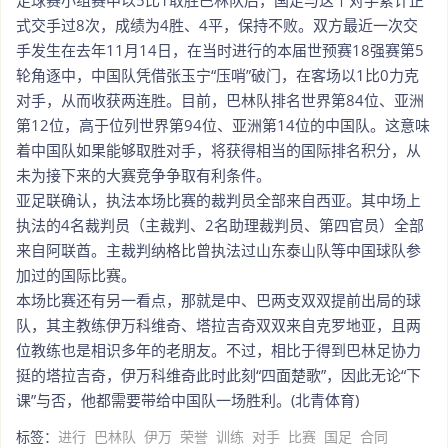
足球赛小组赛中以5比1取胜巴林队后，国足与这个对手累计正
式交手过8次，成绩为4胜、4平，保持不败。双方最近一次交
手发生在去年11月14日，在当时进行的本届世预赛18强赛第5
轮角逐中，中国队凭借张玉宁“压哨”破门，在客场以1比0力克
对手，从而收获两连胜。目前，巴林队排名世界第84位、亚洲
第12位，高于位列世界第94位、亚洲第14位的中国队。这意味
着中国队如果能够取胜对手，将获得相当的国际排名积分，从
未为接下来的大赛竞争争取有利条件。
亚足联确认，执法本场比赛的裁判员全部来自西亚。其中场上
执法的4名裁判员（主裁判、2名助理裁判员、第四官员）全部
来自阿联酋。主裁判纳格比曾执法过山东泰山队等中国球队参
加过的国际比赛。
本场比赛还有另一看点，那就是中、巴两支双双提前出局的球
队，其主教练伊万科维奇、塔拉吉奇双双来自克罗地亚，且两
位教练也是相识多年的老朋友。不过，相比于得到巴林足协力
挺的塔拉吉奇，伊万科维奇此时此刻“四面楚歌”，因此无论“下
课”与否，他都需要带给中国队一场胜利。(北青体育)
标签：
进行
巴林队
伊万
荣誉
训练
对手
比赛
国足
合同