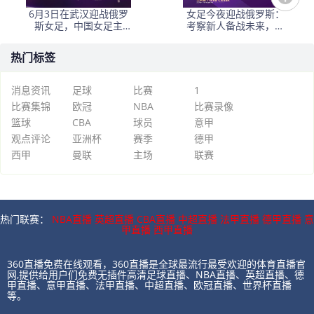
6月3日在武汉迎战俄罗
女足今夜迎战俄罗斯：
斯女足，中国女足主
考察新人备战未来，古
帅：“这是很好的挑战!”
雅沙退役展玫瑰情怀
热门标签
消息资讯
足球
比赛
1
比赛集锦
欧冠
NBA
比赛录像
篮球
CBA
球员
意甲
观点评论
亚洲杯
赛季
德甲
西甲
曼联
主场
联赛
热门联赛：
NBA直播
英超直播
CBA直播
中超直播
法甲直播
德甲直播
意
甲直播
西甲直播
360直播免费在线观看，360直播是全球最流行最受欢迎的体育直播官
网,提供给用户们免费无插件高清足球直播、NBA直播、英超直播、德
甲直播、意甲直播、法甲直播、中超直播、欧冠直播、世界杯直播
等。