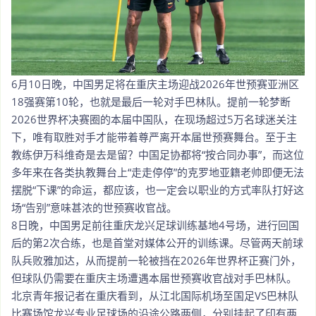
6月10日晚，中国男足将在重庆主场迎战2026年世预赛亚洲区
18强赛第10轮，也就是最后一轮对手巴林队。提前一轮梦断
2026世界杯决赛圈的本届中国队，在现场超过5万名球迷关注
下，唯有取胜对手才能带着尊严离开本届世预赛舞台。至于主
教练伊万科维奇是去是留？中国足协都将“按合同办事”，而这位
多年来在各类执教舞台上“走走停停”的克罗地亚籍老帅即便无法
摆脱“下课”的命运，都应该，也一定会以职业的方式率队打好这
场“告别”意味甚浓的世预赛收官战。
8日晚，中国男足前往重庆龙兴足球训练基地4号场，进行回国
后的第2次合练，也是首堂对媒体公开的训练课。尽管两天前球
队兵败雅加达，从而提前一轮被挡在2026年世界杯正赛门外，
但球队仍需要在重庆主场遭遇本届世预赛收官战对手巴林队。
北京青年报记者在重庆看到，从江北国际机场至国足VS巴林队
比赛场馆龙兴专业足球场的沿途公路两侧，分别挂起了印有两