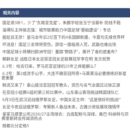
相关内容
国足退3补1，少了“东南亚克星”，朱鹏宇给张玉宁当替补 防线不稳
淄博队主帅侯志强：城市联赛助力中国足球“基础建设”｜专访
尴尬且无奈！皇马去年近2亿签下的4名国脚新援，今夏均无缘世界杯
坏消息！国足三名悍将受伤，邵佳一面临用人荒，武磊也难出场
中国足球小将横扫欧洲夺冠！董路“野路子”，撕开了谁的遮羞布？
朝鲜女足 战胜日本女足获亚冠女足联赛冠军李在明 发文祝贺
6.3号：哈吉归来，罗马尼亚足球的25年之痒能解么？
6.3号：第2成烫手山芋，大连不踢亚冠阿奇+马莱莱没必要换练好新星
更重要
韩流又来了！泰山接洽亚冠冠军教头，资历与名气全面压过徐正源
在亚冠小组赛G组的第三轮比赛中，山东泰山客场挑战韩国球队仁
6月3日在武汉迎战俄罗斯女足，中国女足主帅：“这是很好的挑战!”
女足今夜迎战俄罗斯：考察新人备战未来，古雅沙退役展玫瑰情怀
皇家马德里公布2026/27主场球衣：白底配粉与深绿，桑巴·科纳特与邓
弗里斯转会传闻添热点
随着比分定格5