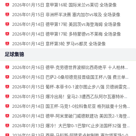
2026年01月15日 意甲第16轮 国际米兰vs莱切 全场录像
2026年01月15日 非洲杯半决赛 塞内加尔vs埃及 全场录像
2026年01月14日 德甲第17轮 美因茨vs海登海姆 全场录像
2026年01月14日 德甲第17轮 多特蒙德vs不莱梅 全场录像
2026年01月14日 意杯第3轮 罗马vs都灵 全场录像
足球集锦
2026年01月16日 德甲-克劳德世界波柳比西奇绝平 十人柏林联合1-1奥格斯堡
2026年01月16日 巴萨2-0桑坦德竞技晋级国王杯八强 费兰单刀球破门亚马尔建功
2026年01月15日 葡杯-本菲卡0-1波尔图止步八强 贝德纳雷克制胜帕夫利季斯失良机
2026年01月15日 爆冷出局！皇马2-3遭西乙队阿尔瓦塞特补时绝杀 无缘国王杯8强
2026年01月14日 国王杯-马竞1-0拉科鲁尼亚 格列兹曼十分角任意球破门+远射中横梁
2026年01月14日 德甲-阿米里破门威德默建功 美因茨2-1海登海姆
2026年01月13日 爆冷！大巴黎0-1巴黎FC止步法国杯32强 登贝莱失单刀埃梅里中框
2026年01月13日 西甲-马科斯·阿隆索点射制胜 塞尔塔客场1-0塞维利亚