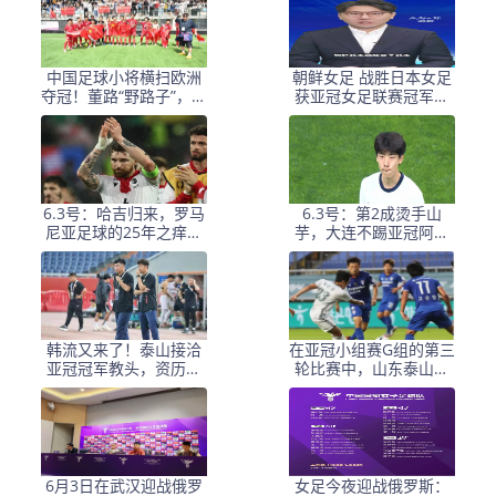
中国足球小将横扫欧洲
朝鲜女足 战胜日本女足
夺冠！董路“野路子”，撕
获亚冠女足联赛冠军李
开了谁的遮羞布？
在明 发文祝贺
6.3号：哈吉归来，罗马
6.3号：第2成烫手山
尼亚足球的25年之痒能
芋，大连不踢亚冠阿奇
解么？
+马莱莱没必要换练好新
星更重要
韩流又来了！泰山接洽
在亚冠小组赛G组的第三
亚冠冠军教头，资历与
轮比赛中，山东泰山客
名气全面压过徐正源
场挑战韩国球队仁
6月3日在武汉迎战俄罗
女足今夜迎战俄罗斯：