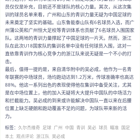
员仅仅是补充，目前还不是球队的核心力量。其次，从这次集
训的球员名单来看，广州和山东的青训力量无疑为中国足球的
未来奠定了坚实的基础。山东鲁能泰山队有6名球员入选，而广
州蒲公英和广州恒大足校等青训体系也贡献了6名球员入围国家
队。这两地的青训力量撑起了中国足球的一片天。然而，浙江
队在此次U18国家队的集训名单中没有任何球员入围，这对一
直依靠青训作为核心竞争力的浙江队来说无疑是一个不小的打
击。
最后，值得一提的是，来自清华附中的吴必成，他作为一名青
年联赛的中场球员，场均跑动达到1.2万米，传球准确率也高达
88%。他这一系列出色的表现使得他在集训中备受关注，尤其
是在中场位置上，他的加入无疑将大大提升中国队的中场活力
和拦截能力。吴必成的到来或许能解决中国队一直以来在后腰
位置上缺乏硬朗和跑动覆盖不足的问题，为球队带来新的活
力。
标签：
久尔杰维奇
足球
广州
中国
青训
吴必
球员
瞄准
国足
本土
观点评论
浙江队
吴必成