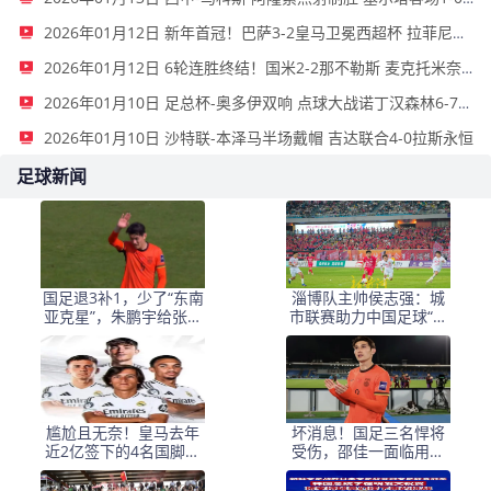
2026年01月12日 新年首冠！巴萨3-2皇马卫冕西超杯 拉菲尼亚双响维尼修斯一条龙
2026年01月12日 6轮连胜终结！国米2-2那不勒斯 麦克托米奈双响恰20点射孔蒂染红
2026年01月10日 足总杯-奥多伊双响 点球大战诺丁汉森林6-7雷克瑟姆
2026年01月10日 沙特联-本泽马半场戴帽 吉达联合4-0拉斯永恒
足球新闻
国足退3补1，少了“东南
淄博队主帅侯志强：城
亚克星”，朱鹏宇给张玉
市联赛助力中国足球“基
宁当替补 防线不稳
础建设”｜专访
尴尬且无奈！皇马去年
坏消息！国足三名悍将
近2亿签下的4名国脚新
受伤，邵佳一面临用人
援，今夏均无缘世界杯
荒，武磊也难出场