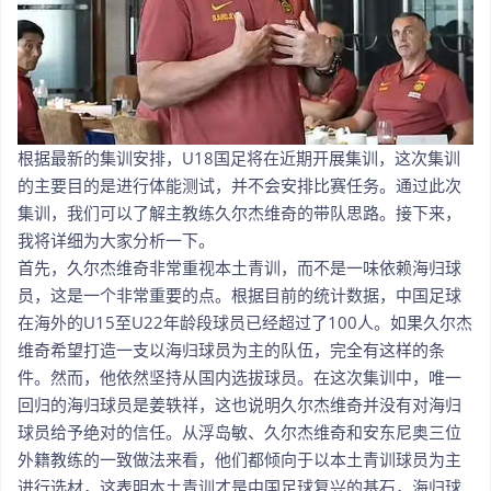
根据最新的集训安排，U18国足将在近期开展集训，这次集训
的主要目的是进行体能测试，并不会安排比赛任务。通过此次
集训，我们可以了解主教练久尔杰维奇的带队思路。接下来，
我将详细为大家分析一下。
首先，久尔杰维奇非常重视本土青训，而不是一味依赖海归球
员，这是一个非常重要的点。根据目前的统计数据，中国足球
在海外的U15至U22年龄段球员已经超过了100人。如果久尔杰
维奇希望打造一支以海归球员为主的队伍，完全有这样的条
件。然而，他依然坚持从国内选拔球员。在这次集训中，唯一
回归的海归球员是姜轶祥，这也说明久尔杰维奇并没有对海归
球员给予绝对的信任。从浮岛敏、久尔杰维奇和安东尼奥三位
外籍教练的一致做法来看，他们都倾向于以本土青训球员为主
进行选材，这表明本土青训才是中国足球复兴的基石，海归球