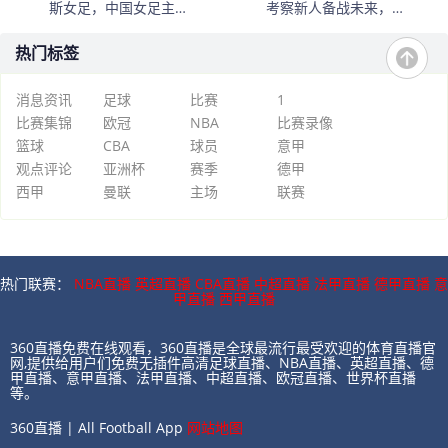
斯女足，中国女足主
考察新人备战未来，古
帅：“这是很好的挑战!”
雅沙退役展玫瑰情怀
热门标签
消息资讯
足球
比赛
1
比赛集锦
欧冠
NBA
比赛录像
篮球
CBA
球员
意甲
观点评论
亚洲杯
赛季
德甲
西甲
曼联
主场
联赛
热门联赛：
NBA直播
英超直播
CBA直播
中超直播
法甲直播
德甲直播
意
甲直播
西甲直播
360直播免费在线观看，360直播是全球最流行最受欢迎的体育直播官
网,提供给用户们免费无插件高清足球直播、NBA直播、英超直播、德
甲直播、意甲直播、法甲直播、中超直播、欧冠直播、世界杯直播
等。
360直播 | All Football App
网站地图