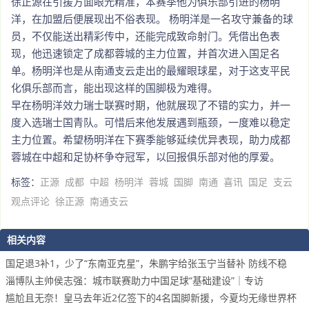
徐正源在引援方面眼光精准，本赛季他为俱乐部引进的杨明
洋，在加盟后便展现出不俗表现。 杨明洋是一名攻守兼备的球
员，不仅能送出精彩传中，还能完成致命射门。凭借出色表
现，他迅速锁定了成都蓉城的主力位置，并首次进入国足名
单。杨明洋也是从南通支云走出的最耀眼球星，对于这支平民
化俱乐部而言，能出现这样的国脚极为难得。
早在杨明洋效力瑞士联赛时期，他就展现了不错的实力，并一
度入选瑞士国青队。可惜后来他发展遇到瓶颈，一度难以稳定
主力位置。希望杨明洋在下赛季能够延续优异表现，助力成都
蓉城在中超和足协杯争夺冠军，以回报俱乐部对他的厚爱。
标签：
正源
成都
中超
杨明洋
蓉城
国脚
南通
喜讯
国足
支云
观点评论
徐正源
南通支云
相关内容
国足退3补1，少了“东南亚克星”，朱鹏宇给张玉宁当替补 防线不稳
淄博队主帅侯志强：城市联赛助力中国足球“基础建设”｜专访
尴尬且无奈！皇马去年近2亿签下的4名国脚新援，今夏均无缘世界杯