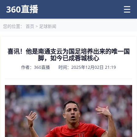
360直播
☰
您的位置：
首页
>
足球新闻
喜讯！他是南通支云为国足培养出来的唯一国
脚，如今已成蓉城核心
作者：360直播 时间：2025年12月02日 21:19