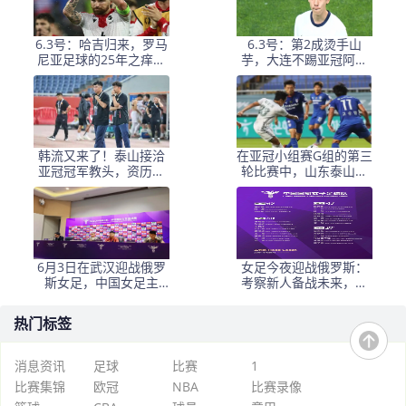
6.3号：哈吉归来，罗马
6.3号：第2成烫手山
尼亚足球的25年之痒能
芋，大连不踢亚冠阿奇
解么？
+马莱莱没必要换练好新
星更重要
韩流又来了！泰山接洽
在亚冠小组赛G组的第三
亚冠冠军教头，资历与
轮比赛中，山东泰山客
名气全面压过徐正源
场挑战韩国球队仁
6月3日在武汉迎战俄罗
女足今夜迎战俄罗斯：
斯女足，中国女足主
考察新人备战未来，古
帅：“这是很好的挑战!”
雅沙退役展玫瑰情怀
热门标签
消息资讯
足球
比赛
1
比赛集锦
欧冠
NBA
比赛录像