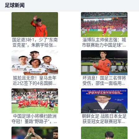
足球新闻
国足退3补1，少了“东南
淄博队主帅侯志强：城
亚克星”，朱鹏宇给张玉
市联赛助力中国足球“基
宁当替补 防线不稳
础建设”｜专访
尴尬且无奈！皇马去年
坏消息！国足三名悍将
近2亿签下的4名国脚新
受伤，邵佳一面临用人
援，今夏均无缘世界杯
荒，武磊也难出场
中国足球小将横扫欧洲
朝鲜女足 战胜日本女足
夺冠！董路“野路子”，撕
获亚冠女足联赛冠军李
开了谁的遮羞布？
在明 发文祝贺