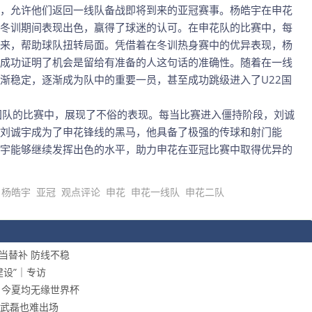
，允许他们返回一线队备战即将到来的亚冠赛事。杨皓宇在申花
冬训期间表现出色，赢得了球迷的认可。在申花队的比赛中，每
来，帮助球队扭转局面。凭借着在冬训热身赛中的优异表现，杨
成功证明了机会是留给有准备的人这句话的准确性。随着在一线
渐稳定，逐渐成为队中的重要一员，甚至成功跳级进入了U22国
国队的比赛中，展现了不俗的表现。每当比赛进入僵持阶段，刘诚
刘诚宇成为了申花锋线的黑马，他具备了极强的传球和射门能
宇能够继续发挥出色的水平，助力申花在亚冠比赛中取得优异的
杨皓宇
亚冠
观点评论
申花
申花一线队
申花二队
当替补 防线不稳
设”｜专访
，今夏均无缘世界杯
武磊也难出场