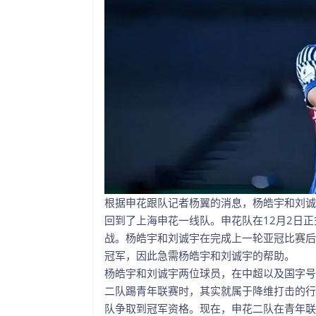
根据申花跟队记者杨翼的消息，杨皓宇和刘诚
回到了上海申花一线队。申花队在12月2日正
战。杨皓宇和刘诚宇在完成上一轮亚冠比赛后
冠军，因此急需杨皓宇和刘诚宇的帮助。
杨皓宇和刘诚宇两位球员，在中超以及国字号
二队踢青年联赛时，其实就属于降维打击的行
队争取到冠军资格。现在，申花二队在青年联