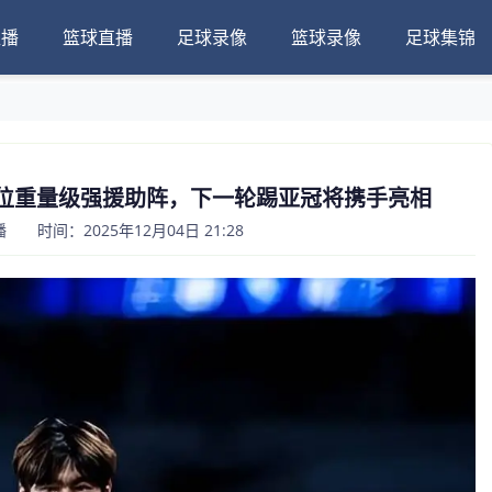
直播
篮球直播
足球录像
篮球录像
足球集锦
两位重量级强援助阵，下一轮踢亚冠将携手亮相
 时间：2025年12月04日 21:28