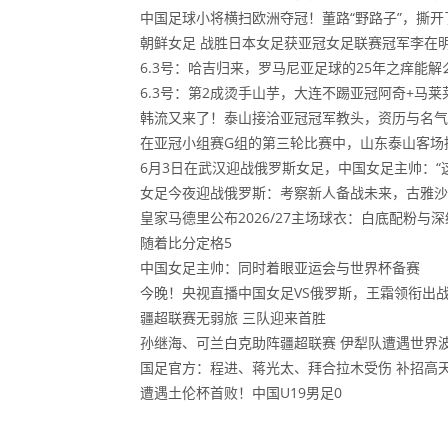
中国足球小将横扫欧洲夺冠！董路“野路子”，撕
朝鲜女足 战胜日本女足获亚冠女足联赛冠军李在明
6.3号：哈吉归来，罗马尼亚足球的25年之痒能解
6.3号：第2成烫手山芋，大连不踢亚冠阿奇+马
韩流又来了！泰山接洽亚冠冠军教头，资历与名气
在亚冠小组赛G组的第三轮比赛中，山东泰山客场
6月3日在武汉迎战俄罗斯女足，中国女足主帅：“这
女足今夜迎战俄罗斯：考察新人备战未来，古雅沙
皇家马德里公布2026/27主场球衣：白底配粉与
随着比分定格5
中国女足主帅：同时着眼亚运会与世界杯备赛
今晚！央视直播中国女足VS俄罗斯，王霜领衔出
疆超联赛无弱旅 三队迎来首胜
孙继海、可兰白克助阵疆超联赛 伊犁队遭遇世界
国足官方：程进、蒋光太、拜合拉木受伤 补招高
遭遇土伦杯首败！中国U19男足0