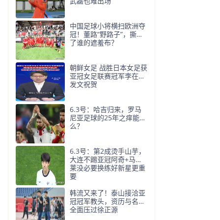
武磊也难出场
中国足球小将横扫欧洲夺
冠！董路“野路子”，撕开
了谁的遮羞布？
朝鲜女足 战胜日本女足获
亚冠女足联赛冠军李在明
发文祝贺
6.3号：哈吉归来，罗马
尼亚足球的25年之痒能解
么？
6.3号：第2成烫手山芋，
大连不踢亚冠阿奇+马莱
莱没必要换练好新星更重
要
韩流又来了！泰山接洽亚
冠冠军教头，资历与名气
全面压过徐正源