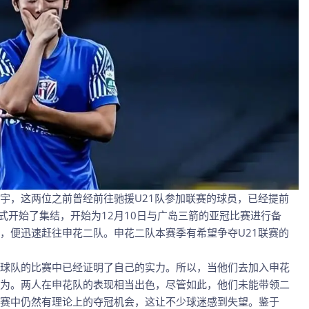
宇，这两位之前曾经前往驰援U21队参加联赛的球员，已经提前
式开始了集结，开始为12月10日与广岛三箭的亚冠比赛进行备
，便迅速赶往申花二队。申花二队本赛季有希望争夺U21联赛的
球队的比赛中已经证明了自己的实力。所以，当他们去加入申花
为。两人在申花队的表现相当出色，尽管如此，他们未能带领二
赛中仍然有理论上的夺冠机会，这让不少球迷感到失望。鉴于