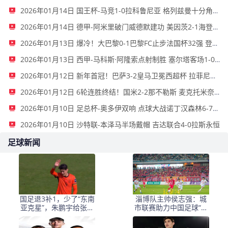
2026年01月14日 国王杯-马竞1-0拉科鲁尼亚 格列兹曼十分角任意球破门+远射中横梁
2026年01月14日 德甲-阿米里破门威德默建功 美因茨2-1海登海姆
2026年01月13日 爆冷！大巴黎0-1巴黎FC止步法国杯32强 登贝莱失单刀埃梅里中框
2026年01月13日 西甲-马科斯·阿隆索点射制胜 塞尔塔客场1-0塞维利亚
2026年01月12日 新年首冠！巴萨3-2皇马卫冕西超杯 拉菲尼亚双响维尼修斯一条龙
2026年01月12日 6轮连胜终结！国米2-2那不勒斯 麦克托米奈双响恰20点射孔蒂染红
2026年01月10日 足总杯-奥多伊双响 点球大战诺丁汉森林6-7雷克瑟姆
2026年01月10日 沙特联-本泽马半场戴帽 吉达联合4-0拉斯永恒
足球新闻
国足退3补1，少了“东南
淄博队主帅侯志强：城
亚克星”，朱鹏宇给张玉
市联赛助力中国足球“基
宁当替补 防线不稳
础建设”｜专访