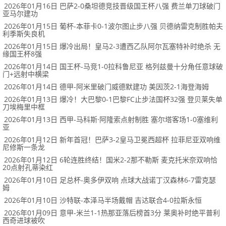
2026年01月16日 巴萨2-0桑坦德竞技晋级国王杯八强 费兰单刀球破门
亚马尔建功
2026年01月15日 葡杯-本菲卡0-1波尔图止步八强 贝德纳雷克制胜帕夫
利季斯失良机
2026年01月15日 爆冷出局！皇马2-3遭西乙队阿尔瓦塞特补时绝杀 无
缘国王杯8强
2026年01月14日 国王杯-马竞1-0拉科鲁尼亚 格列兹曼十分角任意球破
门+远射中横梁
2026年01月14日 德甲-阿米里破门威德默建功 美因茨2-1海登海姆
2026年01月13日 爆冷！大巴黎0-1巴黎FC止步法国杯32强 登贝莱失单
刀埃梅里中框
2026年01月13日 西甲-马科斯·阿隆索点射制胜 塞尔塔客场1-0塞维利
亚
2026年01月12日 新年首冠！巴萨3-2皇马卫冕西超杯 拉菲尼亚双响维
尼修斯一条龙
2026年01月12日 6轮连胜终结！国米2-2那不勒斯 麦克托米奈双响恰
20点射孔蒂染红
2026年01月10日 足总杯-奥多伊双响 点球大战诺丁汉森林6-7雷克瑟
姆
2026年01月10日 沙特联-本泽马半场戴帽 吉达联合4-0拉斯永恒
2026年01月09日 意甲-米兰1-1热那亚落后榜首3分 莱奥补时绝平普利
西奇进球被吹