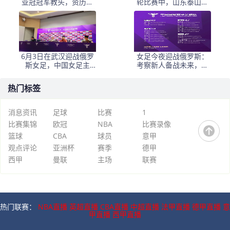
亚冠冠军教头，资历与
轮比赛中，山东泰山客
名气全面压过徐正源
场挑战韩国球队仁
6月3日在武汉迎战俄罗
女足今夜迎战俄罗斯：
斯女足，中国女足主
考察新人备战未来，古
帅：“这是很好的挑战!”
雅沙退役展玫瑰情怀
热门标签
消息资讯
足球
比赛
1
比赛集锦
欧冠
NBA
比赛录像
篮球
CBA
球员
意甲
观点评论
亚洲杯
赛季
德甲
西甲
曼联
主场
联赛
热门联赛：
NBA直播
英超直播
CBA直播
中超直播
法甲直播
德甲直播
意
甲直播
西甲直播