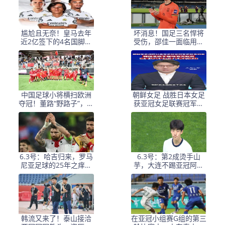
尴尬且无奈！皇马去年
坏消息！国足三名悍将
近2亿签下的4名国脚新
受伤，邵佳一面临用人
援，今夏均无缘世界杯
荒，武磊也难出场
中国足球小将横扫欧洲
朝鲜女足 战胜日本女足
夺冠！董路“野路子”，撕
获亚冠女足联赛冠军李
开了谁的遮羞布？
在明 发文祝贺
6.3号：哈吉归来，罗马
6.3号：第2成烫手山
尼亚足球的25年之痒能
芋，大连不踢亚冠阿奇
解么？
+马莱莱没必要换练好新
星更重要
韩流又来了！泰山接洽
在亚冠小组赛G组的第三