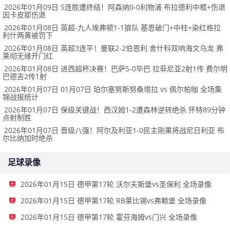
2026年01月09日 5连胜遭终结！阿森纳0-0利物浦 布拉德利中框+伤退
因卡皮耶伤退
2026年01月08日 英超-九人埃弗顿1-1狼队 基恩破门+中柱+染红格拉
利什两黄被罚下
2026年01月08日 英超3连平！曼联2-2伯恩利 舍什科双响海文乌龙 弗
莱彻无缘开门红
2026年01月08日 进西超杯决赛！巴萨5-0毕巴 拉菲尼亚2射1传 费尔明
巴德吉2传1射
2026年01月07日 01月07日 珀尔塞努斯努桑塔拉 vs 佩尔帕咖 全场集
锦战报统计
2026年01月07日 保级关键战！西汉姆1-2遭森林逆转绝杀 怀特89分钟
点射制胜
2026年01月07日 晋级八强！阿尔及利亚1-0民主刚果将战尼日利亚 布
尔比纳加时绝杀
足球录像
2026年01月15日 德甲第17轮 沃尔夫斯堡vs圣保利 全场录像
2026年01月15日 德甲第17轮 RB莱比锡vs弗赖堡 全场录像
2026年01月15日 德甲第17轮 霍芬海姆vs门兴 全场录像