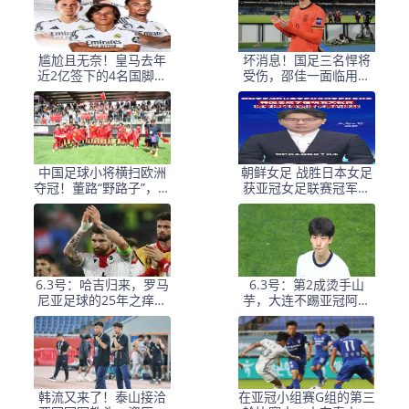
尴尬且无奈！皇马去年
坏消息！国足三名悍将
近2亿签下的4名国脚新
受伤，邵佳一面临用人
援，今夏均无缘世界杯
荒，武磊也难出场
中国足球小将横扫欧洲
朝鲜女足 战胜日本女足
夺冠！董路“野路子”，撕
获亚冠女足联赛冠军李
开了谁的遮羞布？
在明 发文祝贺
6.3号：哈吉归来，罗马
6.3号：第2成烫手山
尼亚足球的25年之痒能
芋，大连不踢亚冠阿奇
解么？
+马莱莱没必要换练好新
星更重要
韩流又来了！泰山接洽
在亚冠小组赛G组的第三