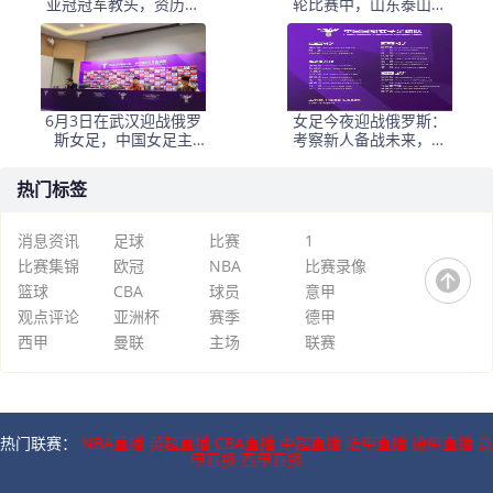
亚冠冠军教头，资历与
轮比赛中，山东泰山客
名气全面压过徐正源
场挑战韩国球队仁
6月3日在武汉迎战俄罗
女足今夜迎战俄罗斯：
斯女足，中国女足主
考察新人备战未来，古
帅：“这是很好的挑战!”
雅沙退役展玫瑰情怀
热门标签
消息资讯
足球
比赛
1
比赛集锦
欧冠
NBA
比赛录像
篮球
CBA
球员
意甲
观点评论
亚洲杯
赛季
德甲
西甲
曼联
主场
联赛
热门联赛：
NBA直播
英超直播
CBA直播
中超直播
法甲直播
德甲直播
意
甲直播
西甲直播