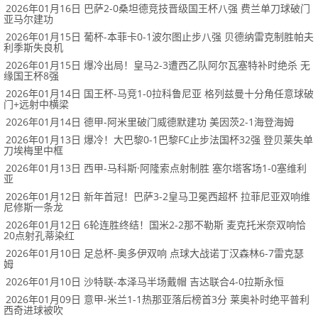
2026年01月16日 巴萨2-0桑坦德竞技晋级国王杯八强 费兰单刀球破门
亚马尔建功
2026年01月15日 葡杯-本菲卡0-1波尔图止步八强 贝德纳雷克制胜帕夫
利季斯失良机
2026年01月15日 爆冷出局！皇马2-3遭西乙队阿尔瓦塞特补时绝杀 无
缘国王杯8强
2026年01月14日 国王杯-马竞1-0拉科鲁尼亚 格列兹曼十分角任意球破
门+远射中横梁
2026年01月14日 德甲-阿米里破门威德默建功 美因茨2-1海登海姆
2026年01月13日 爆冷！大巴黎0-1巴黎FC止步法国杯32强 登贝莱失单
刀埃梅里中框
2026年01月13日 西甲-马科斯·阿隆索点射制胜 塞尔塔客场1-0塞维利
亚
2026年01月12日 新年首冠！巴萨3-2皇马卫冕西超杯 拉菲尼亚双响维
尼修斯一条龙
2026年01月12日 6轮连胜终结！国米2-2那不勒斯 麦克托米奈双响恰
20点射孔蒂染红
2026年01月10日 足总杯-奥多伊双响 点球大战诺丁汉森林6-7雷克瑟
姆
2026年01月10日 沙特联-本泽马半场戴帽 吉达联合4-0拉斯永恒
2026年01月09日 意甲-米兰1-1热那亚落后榜首3分 莱奥补时绝平普利
西奇进球被吹