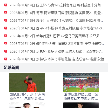
2026年01月14日 国王杯-马竞1-0拉科鲁尼亚 格列兹曼十分角任意球破门+远射中横梁
2026年01月14日 德甲-阿米里破门威德默建功 美因茨2-1海登海姆
2026年01月13日 爆冷！大巴黎0-1巴黎FC止步法国杯32强 登贝莱失单刀埃梅里中框
2026年01月13日 西甲-马科斯·阿隆索点射制胜 塞尔塔客场1-0塞维利亚
2026年01月12日 新年首冠！巴萨3-2皇马卫冕西超杯 拉菲尼亚双响维尼修斯一条龙
2026年01月12日 6轮连胜终结！国米2-2那不勒斯 麦克托米奈双响恰20点射孔蒂染红
2026年01月10日 足总杯-奥多伊双响 点球大战诺丁汉森林6-7雷克瑟姆
2026年01月10日 沙特联-本泽马半场戴帽 吉达联合4-0拉斯永恒
足球新闻
国足退3补1，少了“东南
淄博队主帅侯志强：城
亚克星”，朱鹏宇给张玉
市联赛助力中国足球“基
宁当替补 防线不稳
础建设”｜专访