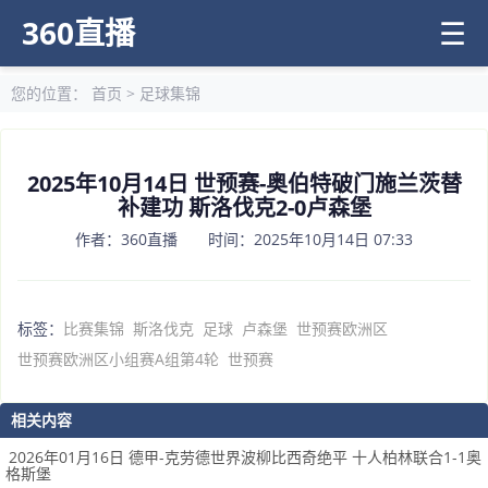
360直播
☰
您的位置：
首页
>
足球集锦
2025年10月14日 世预赛-奥伯特破门施兰茨替
补建功 斯洛伐克2-0卢森堡
作者：360直播 时间：2025年10月14日 07:33
标签：
比赛集锦
斯洛伐克
足球
卢森堡
世预赛欧洲区
世预赛欧洲区小组赛A组第4轮
世预赛
相关内容
2026年01月16日 德甲-克劳德世界波柳比西奇绝平 十人柏林联合1-1奥
格斯堡