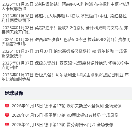
2026年01月09日 5连胜遭终结！阿森纳0-0利物浦 布拉德利中框+伤退
因卡皮耶伤退
2026年01月08日 英超-九人埃弗顿1-1狼队 基恩破门+中柱+染红格拉
利什两黄被罚下
2026年01月08日 英超3连平！曼联2-2伯恩利 舍什科双响海文乌龙 弗
莱彻无缘开门红
2026年01月08日 进西超杯决赛！巴萨5-0毕巴 拉菲尼亚2射1传 费尔明
巴德吉2传1射
2026年01月07日 01月07日 珀尔塞努斯努桑塔拉 vs 佩尔帕咖 全场集
锦战报统计
2026年01月07日 保级关键战！西汉姆1-2遭森林逆转绝杀 怀特89分钟
点射制胜
2026年01月07日 晋级八强！阿尔及利亚1-0民主刚果将战尼日利亚 布
尔比纳加时绝杀
足球录像
2026年01月15日 德甲第17轮 沃尔夫斯堡vs圣保利 全场录像
2026年01月15日 德甲第17轮 RB莱比锡vs弗赖堡 全场录像
2026年01月15日 德甲第17轮 霍芬海姆vs门兴 全场录像