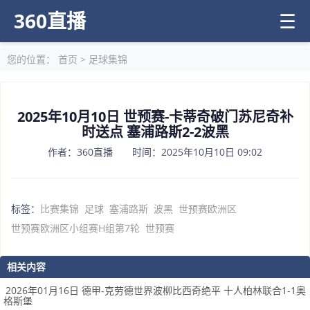
360直播
☰
您的位置：
首页
>
足球集锦
2025年10月10日 世预赛-卡蒂奇破门苏尼奇补
时送点 塞浦路斯2-2波黑
作者：360直播 时间：2025年10月10日 09:02
标签：
比赛集锦
足球
塞浦路斯
波黑
世预赛欧洲区
世预赛欧洲区小组赛H组第7轮
世预赛
相关内容
2026年01月16日 德甲-克劳德世界波柳比西奇绝平 十人柏林联合1-1奥
格斯堡