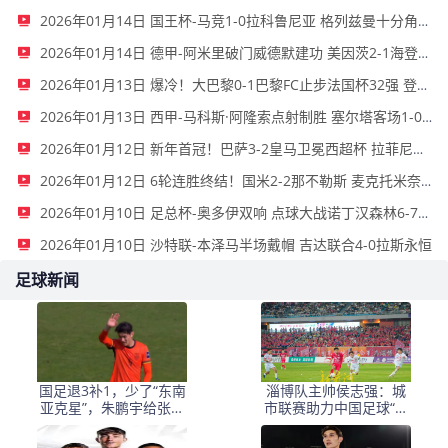
2026年01月14日 国王杯-马竞1-0拉科鲁尼亚 格列兹曼十分角任意球破门+远射中横梁
2026年01月14日 德甲-阿米里破门威德默建功 美因茨2-1海登海姆
2026年01月13日 爆冷！大巴黎0-1巴黎FC止步法国杯32强 登贝莱失单刀埃梅里中框
2026年01月13日 西甲-马科斯·阿隆索点射制胜 塞尔塔客场1-0塞维利亚
2026年01月12日 新年首冠！巴萨3-2皇马卫冕西超杯 拉菲尼亚双响维尼修斯一条龙
2026年01月12日 6轮连胜终结！国米2-2那不勒斯 麦克托米奈双响恰20点射孔蒂染红
2026年01月10日 足总杯-奥多伊双响 点球大战诺丁汉森林6-7雷克瑟姆
2026年01月10日 沙特联-本泽马半场戴帽 吉达联合4-0拉斯永恒
足球新闻
国足退3补1，少了“东南
淄博队主帅侯志强：城
亚克星”，朱鹏宇给张玉
市联赛助力中国足球“基
宁当替补 防线不稳
础建设”｜专访