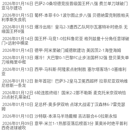
2026年01月16日 巴萨2-0桑坦德竞技晋级国王杯八强 费兰单刀球破门
亚马尔建功
2026年01月15日 葡杯-本菲卡0-1波尔图止步八强 贝德纳雷克制胜帕夫
利季斯失良机
2026年01月15日 爆冷出局！皇马2-3遭西乙队阿尔瓦塞特补时绝杀 无
缘国王杯8强
2026年01月14日 国王杯-马竞1-0拉科鲁尼亚 格列兹曼十分角任意球破
门+远射中横梁
2026年01月14日 德甲-阿米里破门威德默建功 美因茨2-1海登海姆
2026年01月13日 爆冷！大巴黎0-1巴黎FC止步法国杯32强 登贝莱失单
刀埃梅里中框
2026年01月13日 西甲-马科斯·阿隆索点射制胜 塞尔塔客场1-0塞维利
亚
2026年01月12日 新年首冠！巴萨3-2皇马卫冕西超杯 拉菲尼亚双响维
尼修斯一条龙
2026年01月12日 6轮连胜终结！国米2-2那不勒斯 麦克托米奈双响恰
20点射孔蒂染红
2026年01月10日 足总杯-奥多伊双响 点球大战诺丁汉森林6-7雷克瑟
姆
2026年01月10日 沙特联-本泽马半场戴帽 吉达联合4-0拉斯永恒
2026年01月09日 意甲-米兰1-1热那亚落后榜首3分 莱奥补时绝平普利
西奇进球被吹