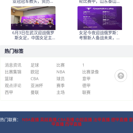
亚冠冠军教头，资历与
轮比赛中，山东泰山客
名气全面压过徐正源
场挑战韩国球队仁
6月3日在武汉迎战俄罗
女足今夜迎战俄罗斯：
斯女足，中国女足主
考察新人备战未来，古
帅：“这是很好的挑战!”
雅沙退役展玫瑰情怀
热门标签
消息资讯
足球
比赛
1
比赛集锦
欧冠
NBA
比赛录像
篮球
CBA
球员
意甲
观点评论
亚洲杯
赛季
德甲
西甲
曼联
主场
联赛
热门联赛：
NBA直播
英超直播
CBA直播
中超直播
法甲直播
德甲直播
意
甲直播
西甲直播