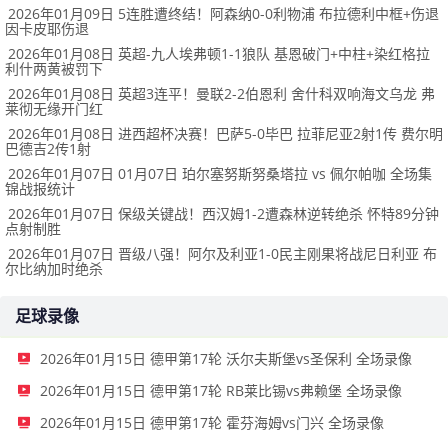
2026年01月09日 5连胜遭终结！阿森纳0-0利物浦 布拉德利中框+伤退
因卡皮耶伤退
2026年01月08日 英超-九人埃弗顿1-1狼队 基恩破门+中柱+染红格拉
利什两黄被罚下
2026年01月08日 英超3连平！曼联2-2伯恩利 舍什科双响海文乌龙 弗
莱彻无缘开门红
2026年01月08日 进西超杯决赛！巴萨5-0毕巴 拉菲尼亚2射1传 费尔明
巴德吉2传1射
2026年01月07日 01月07日 珀尔塞努斯努桑塔拉 vs 佩尔帕咖 全场集
锦战报统计
2026年01月07日 保级关键战！西汉姆1-2遭森林逆转绝杀 怀特89分钟
点射制胜
2026年01月07日 晋级八强！阿尔及利亚1-0民主刚果将战尼日利亚 布
尔比纳加时绝杀
足球录像
2026年01月15日 德甲第17轮 沃尔夫斯堡vs圣保利 全场录像
2026年01月15日 德甲第17轮 RB莱比锡vs弗赖堡 全场录像
2026年01月15日 德甲第17轮 霍芬海姆vs门兴 全场录像