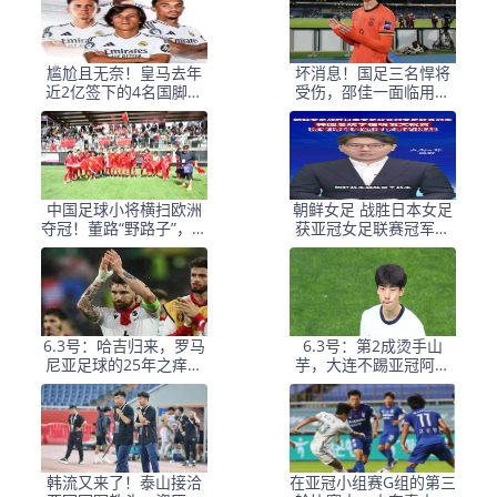
尴尬且无奈！皇马去年
坏消息！国足三名悍将
近2亿签下的4名国脚新
受伤，邵佳一面临用人
援，今夏均无缘世界杯
荒，武磊也难出场
中国足球小将横扫欧洲
朝鲜女足 战胜日本女足
夺冠！董路“野路子”，撕
获亚冠女足联赛冠军李
开了谁的遮羞布？
在明 发文祝贺
6.3号：哈吉归来，罗马
6.3号：第2成烫手山
尼亚足球的25年之痒能
芋，大连不踢亚冠阿奇
解么？
+马莱莱没必要换练好新
星更重要
韩流又来了！泰山接洽
在亚冠小组赛G组的第三